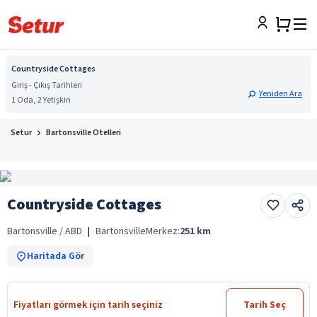
Countryside Cottages
Giriş - Çıkış Tarihleri
Yeniden Ara
1 Oda, 2 Yetişkin
Setur
Bartonsville Otelleri
Countryside Cottages
Bartonsville / ABD
|
Bartonsville
Merkez:
251
km
Haritada Gör
Fiyatları görmek için tarih seçiniz
Tarih Seç