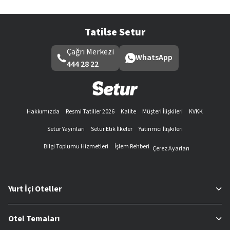
Tatilse Setur
Çağrı Merkezi
WhatsApp
444 28 22
Hakkımızda
Resmi Tatiller 2026
Kalite
Müşteri İlişkileri
KVKK
Setur Yayınları
Setur Etik İlkeler
Yatırımcı İlişkileri
Bilgi Toplumu Hizmetleri
İşlem Rehberi
Çerez Ayarları
Yurt İçi Oteller
Otel Temaları