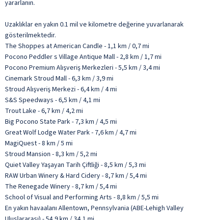
yararlanın.
Uzaklıklar en yakın 0.1 mil ve kilometre değerine yuvarlanarak
gösterilmektedir.
The Shoppes at American Candle - 1,1 km / 0,7 mi
Pocono Peddler s Village Antique Mall - 2,8 km / 1,7 mi
Pocono Premium Alışveriş Merkezleri - 5,5 km / 3,4 mi
Cinemark Stroud Mall - 6,3 km / 3,9 mi
Stroud Alışveriş Merkezi - 6,4 km / 4 mi
S&S Speedways - 6,5 km / 4,1 mi
Trout Lake - 6,7 km / 4,2 mi
Big Pocono State Park - 7,3 km / 4,5 mi
Great Wolf Lodge Water Park - 7,6 km / 4,7 mi
MagiQuest - 8 km / 5 mi
Stroud Mansion - 8,3 km / 5,2 mi
Quiet Valley Yaşayan Tarih Çiftliği - 8,5 km / 5,3 mi
RAW Urban Winery & Hard Cidery - 8,7 km / 5,4 mi
The Renegade Winery - 8,7 km / 5,4 mi
School of Visual and Performing Arts - 8,8 km / 5,5 mi
En yakın havaalanı Allentown, Pennsylvania (ABE-Lehigh Valley
Uluslararası) - 54,9 km / 34,1 mi