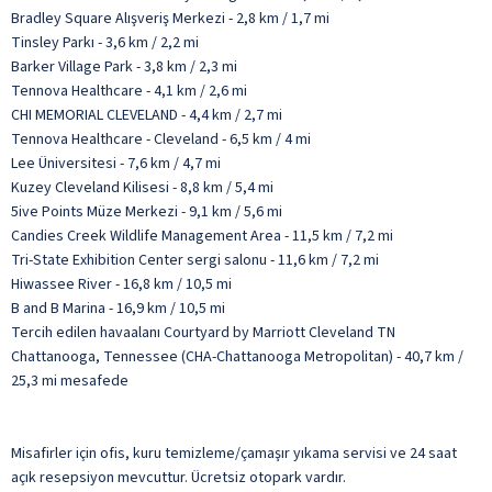
Bradley Square Alışveriş Merkezi - 2,8 km / 1,7 mi
Tinsley Parkı - 3,6 km / 2,2 mi
Barker Village Park - 3,8 km / 2,3 mi
Tennova Healthcare - 4,1 km / 2,6 mi
CHI MEMORIAL CLEVELAND - 4,4 km / 2,7 mi
Tennova Healthcare - Cleveland - 6,5 km / 4 mi
Lee Üniversitesi - 7,6 km / 4,7 mi
Kuzey Cleveland Kilisesi - 8,8 km / 5,4 mi
5ive Points Müze Merkezi - 9,1 km / 5,6 mi
Candies Creek Wildlife Management Area - 11,5 km / 7,2 mi
Tri-State Exhibition Center sergi salonu - 11,6 km / 7,2 mi
Hiwassee River - 16,8 km / 10,5 mi
B and B Marina - 16,9 km / 10,5 mi
Tercih edilen havaalanı Courtyard by Marriott Cleveland TN
Chattanooga, Tennessee (CHA-Chattanooga Metropolitan) - 40,7 km /
25,3 mi mesafede
Misafirler için ofis, kuru temizleme/çamaşır yıkama servisi ve 24 saat
açık resepsiyon mevcuttur. Ücretsiz otopark vardır.