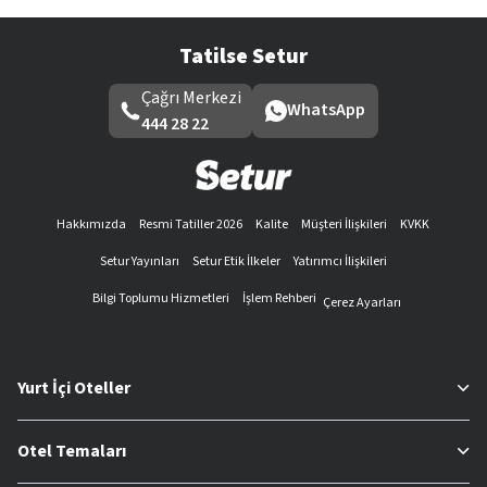
Tatilse Setur
Çağrı Merkezi
WhatsApp
444 28 22
Hakkımızda
Resmi Tatiller 2026
Kalite
Müşteri İlişkileri
KVKK
Setur Yayınları
Setur Etik İlkeler
Yatırımcı İlişkileri
Bilgi Toplumu Hizmetleri
İşlem Rehberi
Çerez Ayarları
Yurt İçi Oteller
Otel Temaları