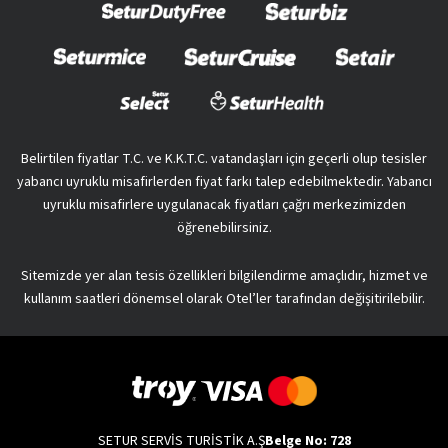
Belirtilen fiyatlar T.C. ve K.K.T.C. vatandaşları için geçerli olup tesisler
yabancı uyruklu misafirlerden fiyat farkı talep edebilmektedir. Yabancı
uyruklu misafirlere uygulanacak fiyatları çağrı merkezimizden
öğrenebilirsiniz.
Sitemizde yer alan tesis özellikleri bilgilendirme amaçlıdır, hizmet ve
kullanım saatleri dönemsel olarak Otel’ler tarafından değişitirilebilir.
SETUR SERVİS TURİSTİK A.Ş
Belge No: 728