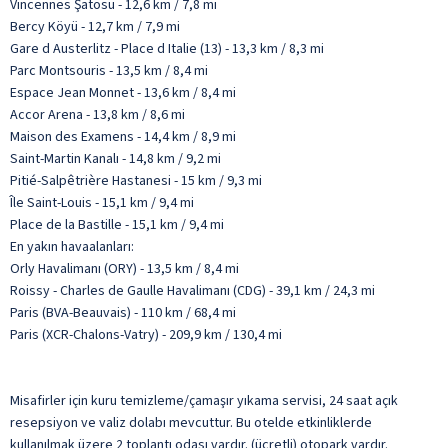
Vincennes Şatosu - 12,6 km / 7,8 mi
Bercy Köyü - 12,7 km / 7,9 mi
Gare d Austerlitz - Place d Italie (13) - 13,3 km / 8,3 mi
Parc Montsouris - 13,5 km / 8,4 mi
Espace Jean Monnet - 13,6 km / 8,4 mi
Accor Arena - 13,8 km / 8,6 mi
Maison des Examens - 14,4 km / 8,9 mi
Saint-Martin Kanalı - 14,8 km / 9,2 mi
Pitié-Salpêtrière Hastanesi - 15 km / 9,3 mi
Île Saint-Louis - 15,1 km / 9,4 mi
Place de la Bastille - 15,1 km / 9,4 mi
En yakın havaalanları:
Orly Havalimanı (ORY) - 13,5 km / 8,4 mi
Roissy - Charles de Gaulle Havalimanı (CDG) - 39,1 km / 24,3 mi
Paris (BVA-Beauvais) - 110 km / 68,4 mi
Paris (XCR-Chalons-Vatry) - 209,9 km / 130,4 mi
Misafirler için kuru temizleme/çamaşır yıkama servisi, 24 saat açık
resepsiyon ve valiz dolabı mevcuttur. Bu otelde etkinliklerde
kullanılmak üzere 2 toplantı odası vardır. (ücretli) otopark vardır.