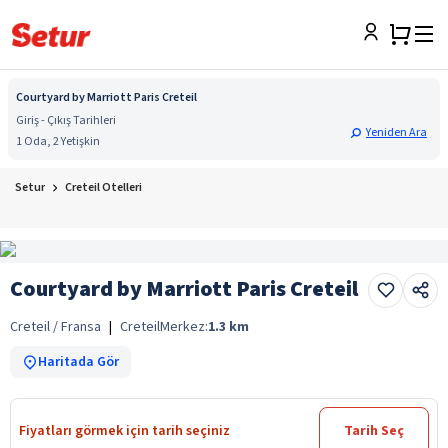
Courtyard by Marriott Paris Creteil
Giriş - Çıkış Tarihleri
Yeniden Ara
1 Oda, 2 Yetişkin
Setur
Creteil Otelleri
Courtyard by Marriott Paris Creteil
Creteil / Fransa
|
Creteil
Merkez:
1.3
km
Haritada Gör
Fiyatları görmek için tarih seçiniz
Tarih Seç