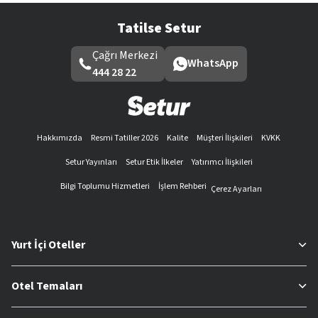
Tatilse Setur
Çağrı Merkezi
WhatsApp
444 28 22
Hakkımızda
Resmi Tatiller 2026
Kalite
Müşteri İlişkileri
KVKK
Setur Yayınları
Setur Etik İlkeler
Yatırımcı İlişkileri
Bilgi Toplumu Hizmetleri
İşlem Rehberi
Çerez Ayarları
Yurt İçi Oteller
Otel Temaları