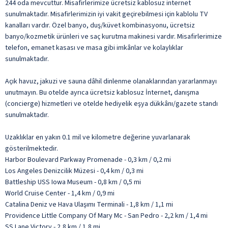
244 oda mevcuttur. Misafirlerimize ücretsiz kablosuz internet
sunulmaktadır. Misafirlerimizin iyi vakit geçirebilmesi için kablolu TV
kanalları vardır. Özel banyo, duş/küvet kombinasyonu, ücretsiz
banyo/kozmetik ürünleri ve saç kurutma makinesi vardır. Misafirlerimize
telefon, emanet kasası ve masa gibi imkânlar ve kolaylıklar
sunulmaktadır.
Açık havuz, jakuzi ve sauna dâhil dinlenme olanaklarından yararlanmayı
unutmayın. Bu otelde ayrıca ücretsiz kablosuz İnternet, danışma
(concierge) hizmetleri ve otelde hediyelik eşya dükkânı/gazete standı
sunulmaktadır.
Uzaklıklar en yakın 0.1 mil ve kilometre değerine yuvarlanarak
gösterilmektedir.
Harbor Boulevard Parkway Promenade - 0,3 km / 0,2 mi
Los Angeles Denizcilik Müzesi - 0,4 km / 0,3 mi
Battleship USS Iowa Museum - 0,8 km / 0,5 mi
World Cruise Center - 1,4 km / 0,9 mi
Catalina Deniz ve Hava Ulaşımı Terminali - 1,8 km / 1,1 mi
Providence Little Company Of Mary Mc - San Pedro - 2,2 km / 1,4 mi
SS Lane Victory - 2,8 km / 1,8 mi