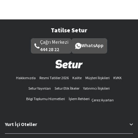
Tatilse Setur
Çağrı Merkezi
WhatsApp
444 28 22
Hakkımızda
Resmi Tatiller 2026
Kalite
Müşteri İlişkileri
KVKK
Setur Yayınları
Setur Etik İlkeler
Yatırımcı İlişkileri
Bilgi Toplumu Hizmetleri
İşlem Rehberi
Çerez Ayarları
Yurt İçi Oteller