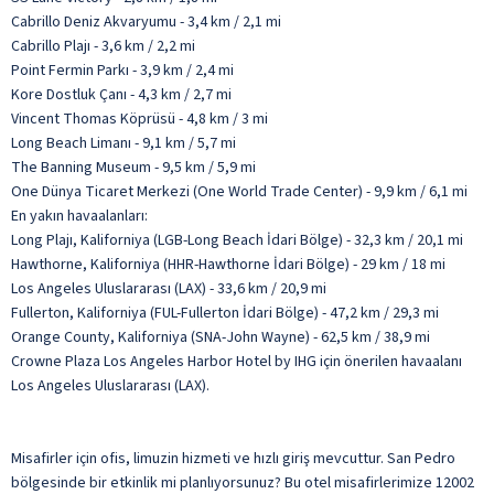
Cabrillo Deniz Akvaryumu - 3,4 km / 2,1 mi
Cabrillo Plajı - 3,6 km / 2,2 mi
Point Fermin Parkı - 3,9 km / 2,4 mi
Kore Dostluk Çanı - 4,3 km / 2,7 mi
Vincent Thomas Köprüsü - 4,8 km / 3 mi
Long Beach Limanı - 9,1 km / 5,7 mi
The Banning Museum - 9,5 km / 5,9 mi
One Dünya Ticaret Merkezi (One World Trade Center) - 9,9 km / 6,1 mi
En yakın havaalanları:
Long Plajı, Kaliforniya (LGB-Long Beach İdari Bölge) - 32,3 km / 20,1 mi
Hawthorne, Kaliforniya (HHR-Hawthorne İdari Bölge) - 29 km / 18 mi
Los Angeles Uluslararası (LAX) - 33,6 km / 20,9 mi
Fullerton, Kaliforniya (FUL-Fullerton İdari Bölge) - 47,2 km / 29,3 mi
Orange County, Kaliforniya (SNA-John Wayne) - 62,5 km / 38,9 mi
Crowne Plaza Los Angeles Harbor Hotel by IHG için önerilen havaalanı
Los Angeles Uluslararası (LAX).
Misafirler için ofis, limuzin hizmeti ve hızlı giriş mevcuttur. San Pedro
bölgesinde bir etkinlik mi planlıyorsunuz? Bu otel misafirlerimize 12002