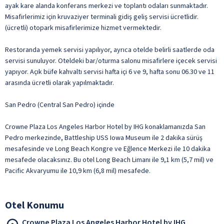
ayak kare alanda konferans merkezi ve toplantı odaları sunmaktadır.
Misafirlerimiz için kruvaziyer terminali gidiş geliş servisi ücretlidir.
(ücretli) otopark misafirlerimize hizmet vermektedir.
Restoranda yemek servisi yapılıyor, ayrıca otelde belirli saatlerde oda
servisi sunuluyor. Oteldeki bar/oturma salonu misafirlere içecek servisi
yapıyor. Açık büfe kahvaltı servisi hafta içi 6 ve 9, hafta sonu 06.30 ve 11
arasında ücretli olarak yapılmaktadır.
San Pedro (Central San Pedro) içinde
Crowne Plaza Los Angeles Harbor Hotel by IHG konaklamanızda San
Pedro merkezinde, Battleship USS Iowa Museum ile 2 dakika sürüş
mesafesinde ve Long Beach Kongre ve Eğlence Merkezi ile 10 dakika
mesafede olacaksınız. Bu otel Long Beach Limanı ile 9,1 km (5,7 mil) ve
Pacific Akvaryumu ile 10,9 km (6,8 mil) mesafede.
Otel Konumu
Crowne Plaza Los Angeles Harbor Hotel by IHG