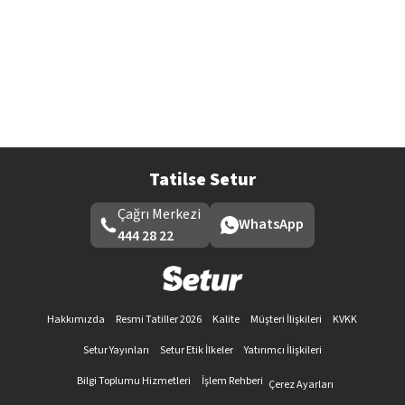
Tatilse Setur
Çağrı Merkezi
WhatsApp
444 28 22
Hakkımızda
Resmi Tatiller 2026
Kalite
Müşteri İlişkileri
KVKK
Setur Yayınları
Setur Etik İlkeler
Yatırımcı İlişkileri
Bilgi Toplumu Hizmetleri
İşlem Rehberi
Çerez Ayarları