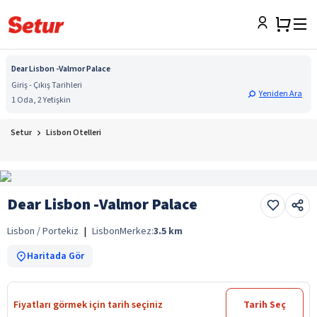
Dear Lisbon -Valmor Palace
Giriş - Çıkış Tarihleri
Yeniden Ara
1 Oda, 2 Yetişkin
Setur
Lisbon Otelleri
Dear Lisbon -Valmor Palace
Lisbon / Portekiz
|
Lisbon
Merkez:
3.5
km
Haritada Gör
Fiyatları görmek için tarih seçiniz
Tarih Seç