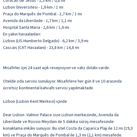
Coracao de Jesus - 1,3 km / 0,8 mi
Lizbon Üniversitesi - 1,6 km / 1 mi
Praça do Marquês de Pombal - 1,7 km / 1 mi
Avenida da Liberdade - 1,7 km / 1,1 mi
Hospital Santa Maria - 2,6 km / 1,6 mi
En yakın havaalanları:
Lizbon (LIS-Humberto Delgado) - 6,2 km / 3,9 mi
Cascais (CAT Havaalanı) - 23,8 km / 14,8 mi
Misafirler için 24 saat açık resepsiyon ve valiz dolabı vardır.
Otelde oda servisi sunuluyor. Misafirlere her gün 8 ve 10 arasında
ücretsiz kontinental kahvaltı servisi yapılmaktadır.
Lizbon (Lisbon Kent Merkezi) içinde
Dear Lisbon -Valmor Palace size Lizbon merkezinde, Avenida da
Liberdade ve Rossio Meydanı ile 5 dakika sürüş mesafesinde
konaklama imkânı sunuyor. Bu otel Costa da Caparica Plajı ile 12 mi (19,3
km) ve Praça do Marquês de Pombal ile 1,3 mi (2,1 km) mesafede.