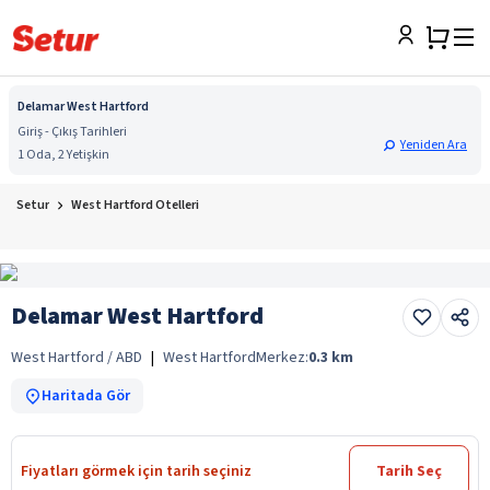
Delamar West Hartford
Giriş - Çıkış Tarihleri
Yeniden Ara
1 Oda, 2 Yetişkin
Setur
West Hartford Otelleri
Delamar West Hartford
West Hartford / ABD
|
West Hartford
Merkez:
0.3
km
Haritada Gör
Fiyatları görmek için tarih seçiniz
Tarih Seç