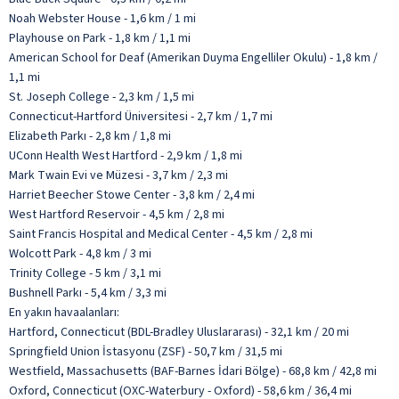
Noah Webster House - 1,6 km / 1 mi
Playhouse on Park - 1,8 km / 1,1 mi
American School for Deaf (Amerikan Duyma Engelliler Okulu) - 1,8 km /
1,1 mi
St. Joseph College - 2,3 km / 1,5 mi
Connecticut-Hartford Üniversitesi - 2,7 km / 1,7 mi
Elizabeth Parkı - 2,8 km / 1,8 mi
UConn Health West Hartford - 2,9 km / 1,8 mi
Mark Twain Evi ve Müzesi - 3,7 km / 2,3 mi
Harriet Beecher Stowe Center - 3,8 km / 2,4 mi
West Hartford Reservoir - 4,5 km / 2,8 mi
Saint Francis Hospital and Medical Center - 4,5 km / 2,8 mi
Wolcott Park - 4,8 km / 3 mi
Trinity College - 5 km / 3,1 mi
Bushnell Parkı - 5,4 km / 3,3 mi
En yakın havaalanları:
Hartford, Connecticut (BDL-Bradley Uluslararası) - 32,1 km / 20 mi
Springfield Union İstasyonu (ZSF) - 50,7 km / 31,5 mi
Westfield, Massachusetts (BAF-Barnes İdari Bölge) - 68,8 km / 42,8 mi
Oxford, Connecticut (OXC-Waterbury - Oxford) - 58,6 km / 36,4 mi