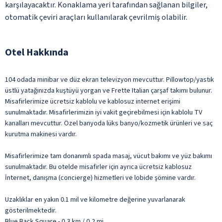
karşılayacaktır. Konaklama yeri tarafından sağlanan bilgiler,
otomatik çeviri araçları kullanılarak çevrilmiş olabilir.
Otel Hakkında
104 odada minibar ve düz ekran televizyon mevcuttur. Pillowtop/yastık
üstlü yatağınızda kuştüyü yorgan ve Frette Italian çarşaf takımı bulunur.
Misafirlerimize ücretsiz kablolu ve kablosuz internet erişimi
sunulmaktadır. Misafirlerimizin iyi vakit geçirebilmesi için kablolu TV
kanalları mevcuttur. Özel banyoda lüks banyo/kozmetik ürünleri ve saç
kurutma makinesi vardır.
Misafirlerimize tam donanımlı spada masaj, vücut bakımı ve yüz bakımı
sunulmaktadır. Bu otelde misafirler için ayrıca ücretsiz kablosuz
İnternet, danışma (concierge) hizmetleri ve lobide şömine vardır.
Uzaklıklar en yakın 0.1 mil ve kilometre değerine yuvarlanarak
gösterilmektedir.
Blue Back Square - 0,3 km / 0,2 mi