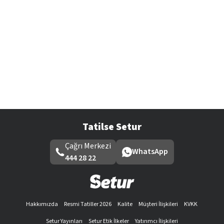
Tatilse Setur
Çağrı Merkezi
WhatsApp
444 28 22
Hakkımızda
Resmi Tatiller 2026
Kalite
Müşteri İlişkileri
KVKK
Setur Yayınları
Setur Etik İlkeler
Yatırımcı İlişkileri