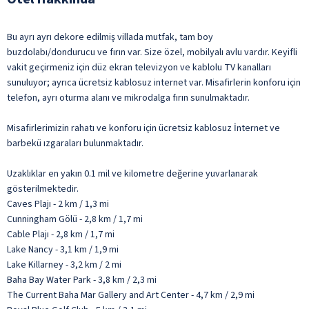
Bu ayrı ayrı dekore edilmiş villada mutfak, tam boy
buzdolabı/dondurucu ve fırın var. Size özel, mobilyalı avlu vardır. Keyifli
vakit geçirmeniz için düz ekran televizyon ve kablolu TV kanalları
sunuluyor; ayrıca ücretsiz kablosuz internet var. Misafirlerin konforu için
telefon, ayrı oturma alanı ve mikrodalga fırın sunulmaktadır.
Misafirlerimizin rahatı ve konforu için ücretsiz kablosuz İnternet ve
barbekü ızgaraları bulunmaktadır.
Uzaklıklar en yakın 0.1 mil ve kilometre değerine yuvarlanarak
gösterilmektedir.
Caves Plajı - 2 km / 1,3 mi
Cunningham Gölü - 2,8 km / 1,7 mi
Cable Plajı - 2,8 km / 1,7 mi
Lake Nancy - 3,1 km / 1,9 mi
Lake Killarney - 3,2 km / 2 mi
Baha Bay Water Park - 3,8 km / 2,3 mi
The Current Baha Mar Gallery and Art Center - 4,7 km / 2,9 mi