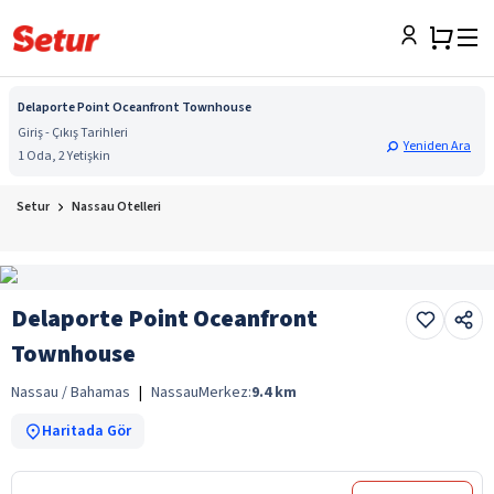
Delaporte Point Oceanfront Townhouse
Giriş - Çıkış Tarihleri
Yeniden Ara
1 Oda, 2 Yetişkin
Setur
Nassau Otelleri
Delaporte Point Oceanfront
Townhouse
Nassau / Bahamas
|
Nassau
Merkez:
9.4
km
Haritada Gör