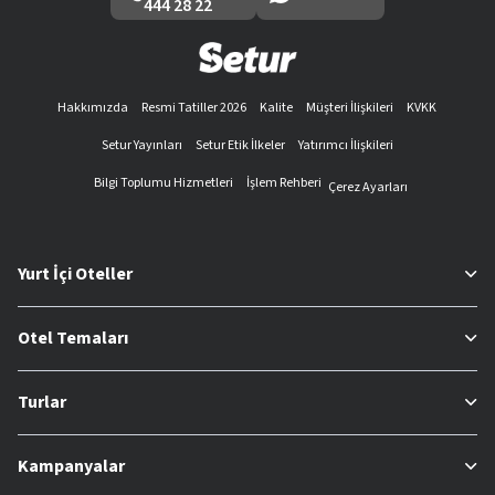
444 28 22
Hakkımızda
Resmi Tatiller 2026
Kalite
Müşteri İlişkileri
KVKK
Setur Yayınları
Setur Etik İlkeler
Yatırımcı İlişkileri
Bilgi Toplumu Hizmetleri
İşlem Rehberi
Çerez Ayarları
Yurt İçi Oteller
Otel Temaları
Turlar
Kampanyalar