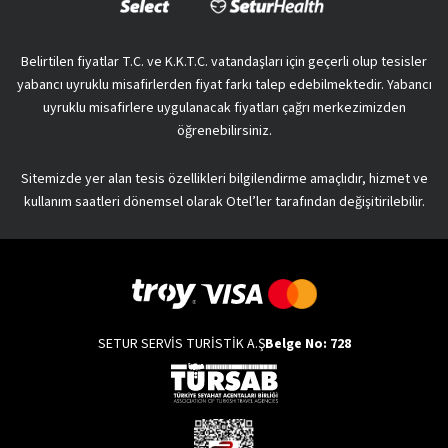
Belirtilen fiyatlar T.C. ve K.K.T.C. vatandaşları için geçerli olup tesisler
yabancı uyruklu misafirlerden fiyat farkı talep edebilmektedir. Yabancı
uyruklu misafirlere uygulanacak fiyatları çağrı merkezimizden
öğrenebilirsiniz.
Sitemizde yer alan tesis özellikleri bilgilendirme amaçlıdır, hizmet ve
kullanım saatleri dönemsel olarak Otel’ler tarafından değişitirilebilir.
SETUR SERVİS TURİSTİK A.Ş
Belge No: 728