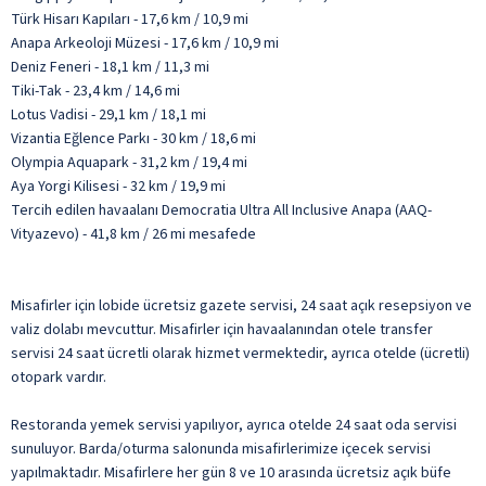
Türk Hisarı Kapıları - 17,6 km / 10,9 mi
Anapa Arkeoloji Müzesi - 17,6 km / 10,9 mi
Deniz Feneri - 18,1 km / 11,3 mi
Tiki-Tak - 23,4 km / 14,6 mi
Lotus Vadisi - 29,1 km / 18,1 mi
Vizantia Eğlence Parkı - 30 km / 18,6 mi
Olympia Aquapark - 31,2 km / 19,4 mi
Aya Yorgi Kilisesi - 32 km / 19,9 mi
Tercih edilen havaalanı Democratia Ultra All Inclusive Anapa (AAQ-
Vityazevo) - 41,8 km / 26 mi mesafede
Misafirler için lobide ücretsiz gazete servisi, 24 saat açık resepsiyon ve
valiz dolabı mevcuttur. Misafirler için havaalanından otele transfer
servisi 24 saat ücretli olarak hizmet vermektedir, ayrıca otelde (ücretli)
otopark vardır.
Restoranda yemek servisi yapılıyor, ayrıca otelde 24 saat oda servisi
sunuluyor. Barda/oturma salonunda misafirlerimize içecek servisi
yapılmaktadır. Misafirlere her gün 8 ve 10 arasında ücretsiz açık büfe