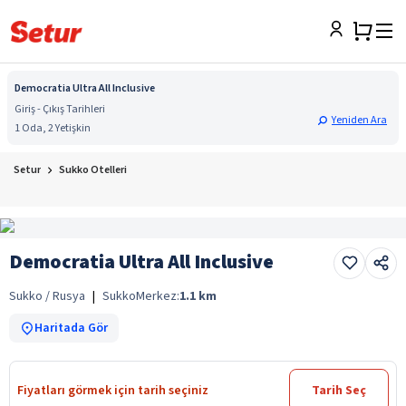
Democratia Ultra All Inclusive
Giriş - Çıkış Tarihleri
Yeniden Ara
1 Oda, 2 Yetişkin
Setur
Sukko Otelleri
Democratia Ultra All Inclusive
Sukko / Rusya
|
Sukko
Merkez:
1.1
km
Haritada Gör
Fiyatları görmek için tarih seçiniz
Tarih Seç