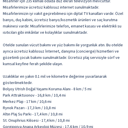
Misafirler için 235 klimalı odada düz ekran televizyon mevcuttur.
Misafirlerimize ücretsiz kablosuz internet sunulmaktadır.
Misafirlerimizin iyi vakit geçirebilmesi için dijital TV kanalları vardır. Özel
banyo, duş kabini, ücretsiz banyo/kozmetik ürünleri ve saç kurutma
makinesi vardır. Misafirlerimize telefon, emanet kasası ve elektrikli su
ısıtıcıları gibi imkânlar ve kolaylıklar sunulmaktadır.
Otelde sunulan vücut bakımı ve yüz bakımı ile yorgunluk atın. Bu otelde
ayrıca ücretsiz kablosuz İnternet, danışma (concierge) hizmetleri ve
gözetimli çocuk bakımı sunulmaktadır. Ücretsiz plaj servisiyle sörf ve
kumsal keyfine ferah şekilde ulaşın.
Uzaklıklar en yakın 0.1 mil ve kilometre değerine yuvarlanarak
gösterilmektedir.
Bolşoy Utrish Doğal Yaşamı Koruma Alanı - 8 km / 5 mi
Park Attraktsionov - 16,8 km / 10,4 mi
Merkez Plajı - 17 km / 10,6 mi
Rynok Pazarı - 17,3 km / 10,8 mi
Altın Plaj Su Parkı - 17,4 km / 10,8 mi
St. Onuphrius Kilisesi - 17,4 km / 10,8 mi
Gorgippiya Anapa Arkeoloji Müzesi - 17,6 km / 10,9 mi