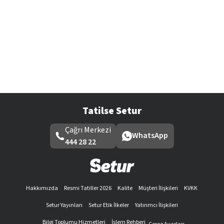
Tatilse Setur
Çağrı Merkezi
WhatsApp
444 28 22
Hakkımızda
Resmi Tatiller 2026
Kalite
Müşteri İlişkileri
KVKK
Setur Yayınları
Setur Etik İlkeler
Yatırımcı İlişkileri
Bilgi Toplumu Hizmetleri
İşlem Rehberi