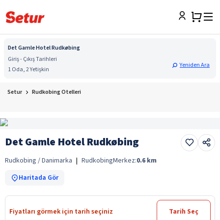
Det Gamle Hotel Rudkøbing
Giriş - Çıkış Tarihleri
Yeniden Ara
1 Oda, 2 Yetişkin
Setur
Rudkobing Otelleri
Det Gamle Hotel Rudkøbing
Rudkobing / Danimarka
|
Rudkobing
Merkez:
0.6
km
Haritada Gör
Fiyatları görmek için tarih seçiniz
Tarih Seç