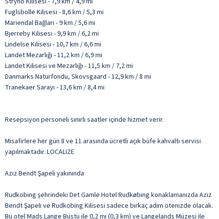
Stryno Kilisesi - 7,9 km / 4,9 mi
Fuglsbolle Kilisesi - 8,6 km / 5,3 mi
Mariendal Bağları - 9 km / 5,6 mi
Bjerreby Kilisesi - 9,9 km / 6,2 mi
Lindelse Kilisesi - 10,7 km / 6,6 mi
Landet Mezarlığı - 11,2 km / 6,9 mi
Landet Kilisesi ve Mezarlığı - 11,5 km / 7,2 mi
Danmarks Naturfondu, Skovsgaard - 12,9 km / 8 mi
Tranekaer Sarayı - 13,6 km / 8,4 mi
Resepsiyon personeli sınırlı saatler içinde hizmet verir.
Misafirlere her gün 8 ve 11 arasında ücretli açık büfe kahvaltı servisi
yapılmaktadır. LOCALIZE
Aziz Bendt Şapeli yakınında
Rudkobing şehrindeki Det Gamle Hotel Rudkøbing konaklamanızda Aziz
Bendt Şapeli ve Rudkobing Kilisesi sadece birkaç adım ötenizde olacak.
Bu otel Mads Lange Büstü ile 0,2 mi (0,3 km) ve Langelands Müzesi ile