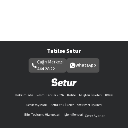
Tatilse Setur
Çağrı Merkezi
WhatsApp
444 28 22
Hakkımızda
Resmi Tatiller 2026
Kalite
Müşteri İlişkileri
KVKK
Setur Yayınları
Setur Etik İlkeler
Yatırımcı İlişkileri
Bilgi Toplumu Hizmetleri
İşlem Rehberi
Çerez Ayarları