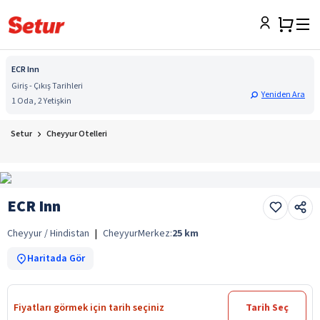
ECR Inn
Giriş - Çıkış Tarihleri
Yeniden Ara
1 Oda, 2 Yetişkin
Setur
Cheyyur Otelleri
ECR Inn
Cheyyur / Hindistan
|
Cheyyur
Merkez:
25
km
Haritada Gör
Fiyatları görmek için tarih seçiniz
Tarih Seç