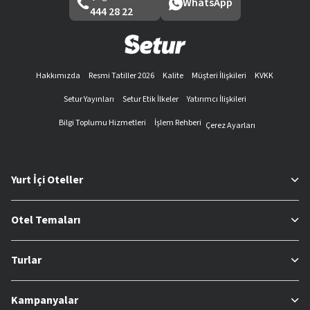
WhatsApp
444 28 22
Hakkımızda
Resmi Tatiller 2026
Kalite
Müşteri İlişkileri
KVKK
Setur Yayınları
Setur Etik İlkeler
Yatırımcı İlişkileri
Bilgi Toplumu Hizmetleri
İşlem Rehberi
Çerez Ayarları
Yurt İçi Oteller
Otel Temaları
Turlar
Kampanyalar