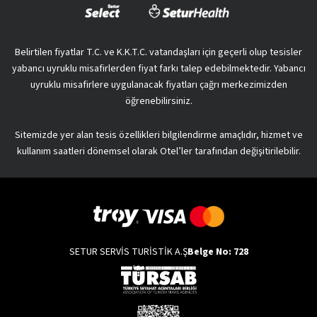
Belirtilen fiyatlar T.C. ve K.K.T.C. vatandaşları için geçerli olup tesisler
yabancı uyruklu misafirlerden fiyat farkı talep edebilmektedir. Yabancı
uyruklu misafirlere uygulanacak fiyatları çağrı merkezimizden
öğrenebilirsiniz.
Sitemizde yer alan tesis özellikleri bilgilendirme amaçlıdır, hizmet ve
kullanım saatleri dönemsel olarak Otel’ler tarafından değişitirilebilir.
SETUR SERVİS TURİSTİK A.Ş
Belge No: 728