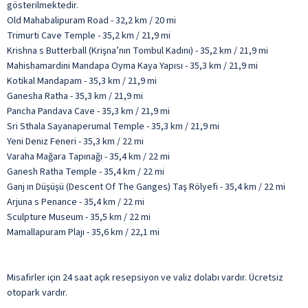
gösterilmektedir.
Old Mahabalipuram Road - 32,2 km / 20 mi
Trimurti Cave Temple - 35,2 km / 21,9 mi
Krishna s Butterball (Krişna’nın Tombul Kadını) - 35,2 km / 21,9 mi
Mahishamardini Mandapa Oyma Kaya Yapısı - 35,3 km / 21,9 mi
Kotikal Mandapam - 35,3 km / 21,9 mi
Ganesha Ratha - 35,3 km / 21,9 mi
Pancha Pandava Cave - 35,3 km / 21,9 mi
Sri Sthala Sayanaperumal Temple - 35,3 km / 21,9 mi
Yeni Deniz Feneri - 35,3 km / 22 mi
Varaha Mağara Tapınağı - 35,4 km / 22 mi
Ganesh Ratha Temple - 35,4 km / 22 mi
Ganj ın Düşüşü (Descent Of The Ganges) Taş Rölyefi - 35,4 km / 22 mi
Arjuna s Penance - 35,4 km / 22 mi
Sculpture Museum - 35,5 km / 22 mi
Mamallapuram Plajı - 35,6 km / 22,1 mi
Misafirler için 24 saat açık resepsiyon ve valiz dolabı vardır. Ücretsiz
otopark vardır.