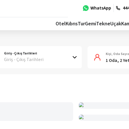
WhatsApp
444
Otel
Kıbrıs
Tur
Gemi
Tekne
Uçak
Ka
Giriş - Çıkış Tarihleri
Kişi, Oda Sayıs
Giriş - Çıkış Tarihleri
1 Oda, 2 Ye