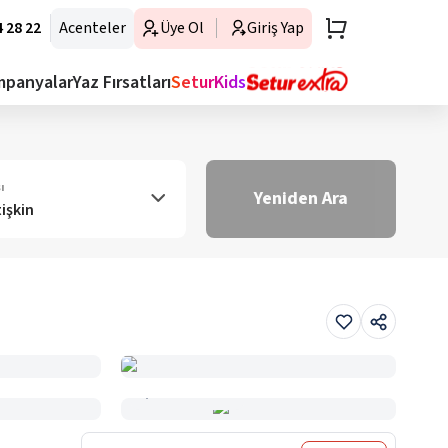
 28 22
Acenteler
Üye Ol
Giriş Yap
mpanyalar
Yaz Fırsatları
SeturKids
ı
Yeniden Ara
tişkin
Haritada Gör