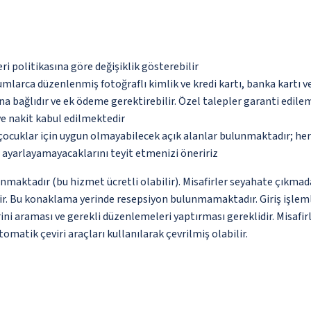
eri politikasına göre değişiklik gösterebilir
umlarca düzenlenmiş fotoğraflı kimlik ve kredi kartı, banka kartı v
na bağlıdır ve ek ödeme gerektirebilir. Özel talepler garanti edile
ve nakit kabul edilmektedir
çocuklar için uygun olmayabilecek açık alanlar bulunmaktadır; he
p ayarlayamayacaklarını teyit etmenizi öneririz
unmaktadır (bu hizmet ücretli olabilir). Misafirler seyahate çıkmad
dir. Bu konaklama yerinde resepsiyon bulunmamaktadır. Giriş işlemle
i araması ve gerekli düzenlemeleri yaptırması gereklidir. Misafirle
omatik çeviri araçları kullanılarak çevrilmiş olabilir.