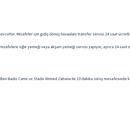
mevcuttur. Misafirler için gidiş-dönüş havaalanı transfer servisi 24 saat ücre
 misafirlere öğle yemeği veya akşam yemeği servisi yapıyor, ayrıca 24 saat o
en Badis Camii ve Stade Ahmed Zabana ile 10 dakika sürüş mesafesinde kona