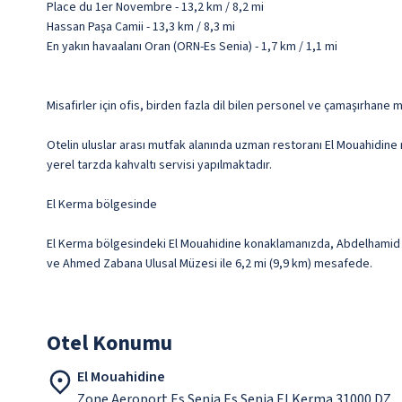
Place du 1er Novembre - 13,2 km / 8,2 mi
Hassan Paşa Camii - 13,3 km / 8,3 mi
En yakın havaalanı Oran (ORN-Es Senia) - 1,7 km / 1,1 mi
Misafirler için ofis, birden fazla dil bilen personel ve çamaşırhane 
Otelin uluslar arası mutfak alanında uzman restoranı El Mouahidine
yerel tarzda kahvaltı servisi yapılmaktadır.
El Kerma bölgesinde
El Kerma bölgesindeki El Mouahidine konaklamanızda, Abdelhamid B
ve Ahmed Zabana Ulusal Müzesi ile 6,2 mi (9,9 km) mesafede.
Otel Konumu
El Mouahidine
Zone Aeroport Es Senia Es Senia El Kerma 31000 DZ