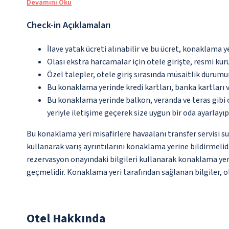
Devamını Oku
Check-in Açıklamaları
İlave yatak ücreti alınabilir ve bu ücret, konaklama y
Olası ekstra harcamalar için otele girişte, resmi kur
Özel talepler, otele giriş sırasında müsaitlik durumu
Bu konaklama yerinde kredi kartları, banka kartları 
Bu konaklama yerinde balkon, veranda ve teras gibi 
yeriyle iletişime geçerek size uygun bir oda ayarlayı
Bu konaklama yeri misafirlere havaalanı transfer servisi s
kullanarak varış ayrıntılarını konaklama yerine bildirmeli
rezervasyon onayındaki bilgileri kullanarak konaklama yerin
geçmelidir. Konaklama yeri tarafından sağlanan bilgiler, ot
Otel Hakkında