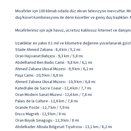
Misafirler için 100 klimalı odada düz ekran televizyon mevcuttur. Mis
duş/küvet kombinasyonu ile derin küvetler ve geniş duş başlıkları. 
Misafirlerimiz için açık havuz, ücretsiz kablosuz İnternet ve danış
Uzaklıklar en yakın 0.1 mil ve kilometre değerine yuvarlanarak göst
Stade Ahmed Zabana - 8,4 km / 5,2 mi
Oran Hayvanat Bahçesi - 9,3 km / 5,8 mi
Abdelhamid Ben Badis Camii - 9,8 km / 6,1 mi
Ahmed Zabana Ulusal Müzesi - 9,9 km / 6,2 mi
Paşa Camii - 10,9 km / 6,8 mi
Ahmed Zabana Ulusal Müzesi - 10,9 km / 6,8 mi
Katedralie de Sacre Coeur - 12,4 km / 7,7 mi
Oran Modern Sanat Müzesi - 12,6 km / 7,8 mi
Palais de la Culture - 12,6 km / 7,8 mi
Grande Poste - 12,7 km / 7,9 mi
Disco Magreb - 12,9 km / 8 mi
Oran Büyük Sinagogu - 12,9 km / 8 mi
Abdelkader Alloula Bölgesel Tiyatrosu - 13,1 km / 8,2 mi