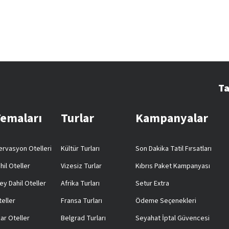
Ta
Temaları
Turlar
Kampanyalar
rvasyon Otelleri
Kültür Turları
Son Dakika Tatil Fırsatları
hil Oteller
Vizesiz Turlar
Kıbrıs Paket Kampanyası
ey Dahil Oteller
Afrika Turları
Setur Extra
teller
Fransa Turları
Ödeme Seçenekleri
ar Oteller
Belgrad Turları
Seyahat İptal Güvencesi