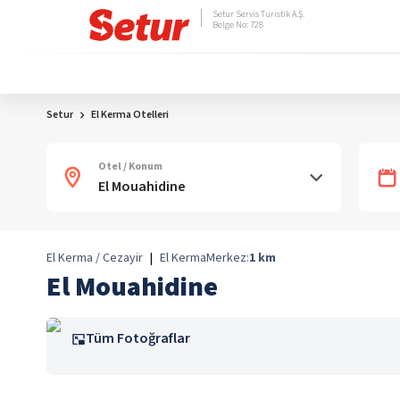
Setur Servis Turistik A.Ş.
Belge No: 728
Setur
El Kerma Otelleri
Otel / Konum
El Kerma / Cezayir
|
El Kerma
Merkez:
1
km
El Mouahidine
Tüm Fotoğraflar