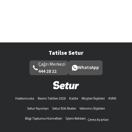
Tatilse Setur
Çağrı Merkezi
WhatsApp
444 28 22
Hakkımızda
Resmi Tatiller 2026
Kalite
Müşteri İlişkileri
KVKK
Setur Yayınları
Setur Etik İlkeler
Yatırımcı İlişkileri
Bilgi Toplumu Hizmetleri
İşlem Rehberi
Çerez Ayarları