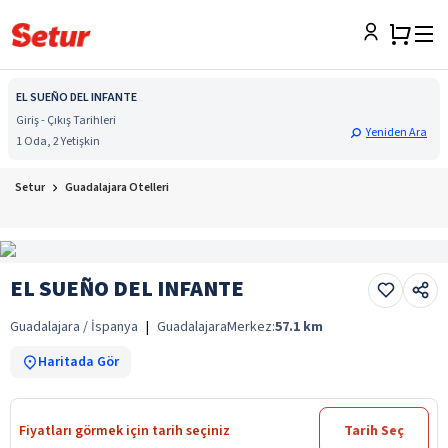
EL SUEÑO DEL INFANTE
Giriş - Çıkış Tarihleri
Yeniden Ara
1 Oda, 2 Yetişkin
Setur
Guadalajara Otelleri
EL SUEÑO DEL INFANTE
Guadalajara / İspanya
|
Guadalajara
Merkez:
57.1
km
Haritada Gör
Fiyatları görmek için tarih seçiniz
Tarih Seç