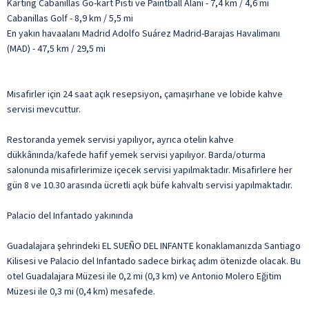
Karting Cabanillas Go-kart Pisti ve Paintball Alanı - 7,4 km / 4,6 mi
Cabanillas Golf - 8,9 km / 5,5 mi
En yakın havaalanı Madrid Adolfo Suárez Madrid-Barajas Havalimanı
(MAD) - 47,5 km / 29,5 mi
Misafirler için 24 saat açık resepsiyon, çamaşırhane ve lobide kahve
servisi mevcuttur.
Restoranda yemek servisi yapılıyor, ayrıca otelin kahve
dükkânında/kafede hafif yemek servisi yapılıyor. Barda/oturma
salonunda misafirlerimize içecek servisi yapılmaktadır. Misafirlere her
gün 8 ve 10.30 arasında ücretli açık büfe kahvaltı servisi yapılmaktadır.
Palacio del Infantado yakınında
Guadalajara şehrindeki EL SUEÑO DEL INFANTE konaklamanızda Santiago
Kilisesi ve Palacio del Infantado sadece birkaç adım ötenizde olacak. Bu
otel Guadalajara Müzesi ile 0,2 mi (0,3 km) ve Antonio Molero Eğitim
Müzesi ile 0,3 mi (0,4 km) mesafede.