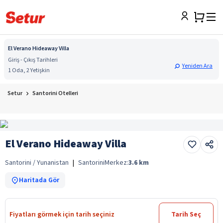
El Verano Hideaway Villa
Giriş - Çıkış Tarihleri
Yeniden Ara
1 Oda, 2 Yetişkin
Setur
Santorini Otelleri
El Verano Hideaway Villa
Santorini / Yunanistan
|
Santorini
Merkez:
3.6
km
Haritada Gör
Fiyatları görmek için tarih seçiniz
Tarih Seç