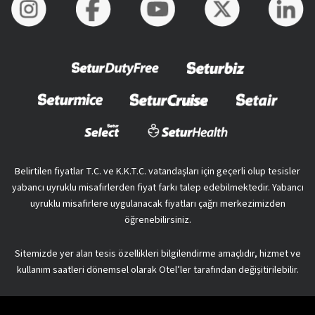
Belirtilen fiyatlar T.C. ve K.K.T.C. vatandaşları için geçerli olup tesisler
yabancı uyruklu misafirlerden fiyat farkı talep edebilmektedir. Yabancı
uyruklu misafirlere uygulanacak fiyatları çağrı merkezimizden
öğrenebilirsiniz.
Sitemizde yer alan tesis özellikleri bilgilendirme amaçlıdır, hizmet ve
kullanım saatleri dönemsel olarak Otel’ler tarafından değişitirilebilir.