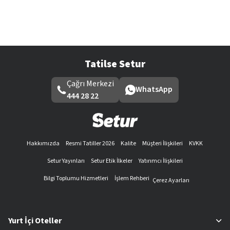
Tatilse Setur
Çağrı Merkezi
WhatsApp
444 28 22
Hakkımızda
Resmi Tatiller 2026
Kalite
Müşteri İlişkileri
KVKK
Setur Yayınları
Setur Etik İlkeler
Yatırımcı İlişkileri
Bilgi Toplumu Hizmetleri
İşlem Rehberi
Çerez Ayarları
Yurt İçi Oteller