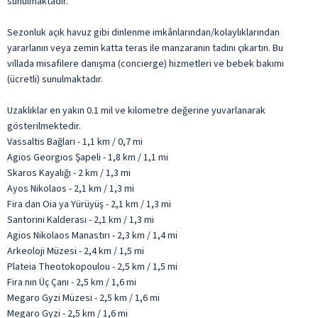
sunulmaktadır.
Sezonluk açık havuz gibi dinlenme imkânlarından/kolaylıklarından
yararlanın veya zemin katta teras ile manzaranın tadını çıkartın. Bu
villada misafilere danışma (concierge) hizmetleri ve bebek bakımı
(ücretli) sunulmaktadır.
Uzaklıklar en yakın 0.1 mil ve kilometre değerine yuvarlanarak
gösterilmektedir.
Vassaltis Bağları - 1,1 km / 0,7 mi
Agios Georgios Şapeli - 1,8 km / 1,1 mi
Skaros Kayalığı - 2 km / 1,3 mi
Ayos Nikolaos - 2,1 km / 1,3 mi
Fira dan Oia ya Yürüyüş - 2,1 km / 1,3 mi
Santorini Kalderası - 2,1 km / 1,3 mi
Agios Nikolaos Manastırı - 2,3 km / 1,4 mi
Arkeoloji Müzesi - 2,4 km / 1,5 mi
Plateia Theotokopoulou - 2,5 km / 1,5 mi
Fira nın Üç Çanı - 2,5 km / 1,6 mi
Megaro Gyzi Müzesi - 2,5 km / 1,6 mi
Megaro Gyzi - 2,5 km / 1,6 mi