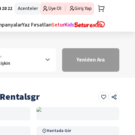
 28 22
Acenteler
Üye Ol
Giriş Yap
mpanyalar
Yaz Fırsatları
SeturKids
ı
Yeniden Ara
tişkin
aRentalsgr
Haritada Gör