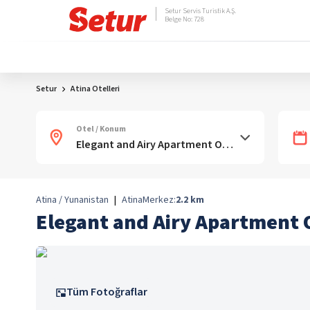
Setur Servis Turistik A.Ş.
Belge No: 728
Setur
Atina Otelleri
Otel / Konum
Atina / Yunanistan
|
Atina
Merkez:
2.2
km
Elegant and Airy Apartment O
Tüm Fotoğraflar