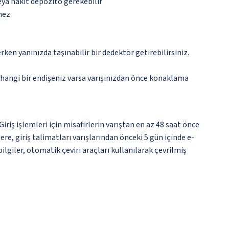
eya nakit depozito gerekebilir
mez
n yanınızda taşınabilir bir dedektör getirebilirsiniz.
rhangi bir endişeniz varsa varışınızdan önce konaklama
ş işlemleri için misafirlerin varıştan en az 48 saat önce
re, giriş talimatları varışlarından önceki 5 gün içinde e-
lgiler, otomatik çeviri araçları kullanılarak çevrilmiş