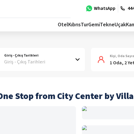
WhatsApp
444
Otel
Kıbrıs
Tur
Gemi
Tekne
Uçak
Ka
Giriş - Çıkış Tarihleri
Kişi, Oda Sayıs
Giriş - Çıkış Tarihleri
1 Oda, 2 Ye
ne Stop from City Center by Vill