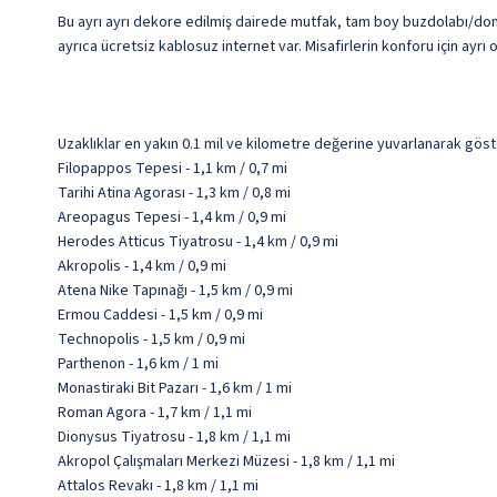
Bu ayrı ayrı dekore edilmiş dairede mutfak, tam boy buzdolabı/dondur
ayrıca ücretsiz kablosuz internet var. Misafirlerin konforu için ayrı ot
Uzaklıklar en yakın 0.1 mil ve kilometre değerine yuvarlanarak göst
Filopappos Tepesi - 1,1 km / 0,7 mi
Tarihi Atina Agorası - 1,3 km / 0,8 mi
Areopagus Tepesi - 1,4 km / 0,9 mi
Herodes Atticus Tiyatrosu - 1,4 km / 0,9 mi
Akropolis - 1,4 km / 0,9 mi
Atena Nike Tapınağı - 1,5 km / 0,9 mi
Ermou Caddesi - 1,5 km / 0,9 mi
Technopolis - 1,5 km / 0,9 mi
Parthenon - 1,6 km / 1 mi
Monastiraki Bit Pazarı - 1,6 km / 1 mi
Roman Agora - 1,7 km / 1,1 mi
Dionysus Tiyatrosu - 1,8 km / 1,1 mi
Akropol Çalışmaları Merkezi Müzesi - 1,8 km / 1,1 mi
Attalos Revakı - 1,8 km / 1,1 mi