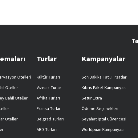
Ta
Temaları
Turlar
Kampanyalar
rvasyon Otelleri
Kültür Turları
Son Dakika Tatil Fırsatları
hil Oteller
Vizesiz Turlar
Kıbrıs Paket Kampanyası
ey Dahil Oteller
Afrika Turları
Setur Extra
teller
Fransa Turları
Ödeme Seçenekleri
ar Oteller
Belgrad Turları
Seyahat İptal Güvencesi
eri
ABD Turları
Worldpuan Kampanyası