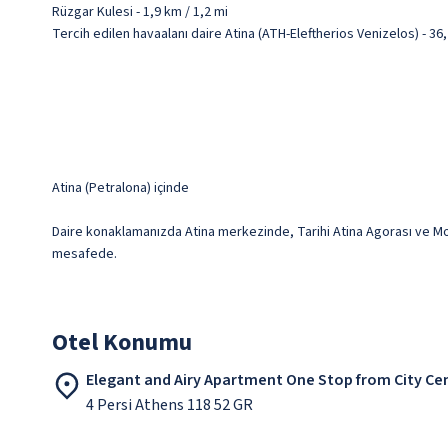
Rüzgar Kulesi - 1,9 km / 1,2 mi
Tercih edilen havaalanı daire Atina (ATH-Eleftherios Venizelos) - 3
Atina (Petralona) içinde
Daire konaklamanızda Atina merkezinde, Tarihi Atina Agorası ve Monas
mesafede.
Otel Konumu
Elegant and Airy Apartment One Stop from City Cen
4 Persi Athens 118 52 GR