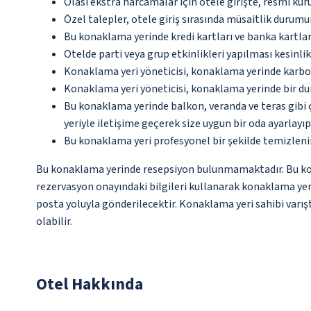
Olası ekstra harcamalar için otele girişte, resmi kur
Özel talepler, otele giriş sırasında müsaitlik durumu
Bu konaklama yerinde kredi kartları ve banka kartlar
Otelde parti veya grup etkinlikleri yapılması kesinlik
Konaklama yeri yöneticisi, konaklama yerinde karbon
Konaklama yeri yöneticisi, konaklama yerinde bir d
Bu konaklama yerinde balkon, veranda ve teras gibi 
yeriyle iletişime geçerek size uygun bir oda ayarlayı
Bu konaklama yeri profesyonel bir şekilde temizleni
Bu konaklama yerinde resepsiyon bulunmamaktadır. Bu konak
rezervasyon onayındaki bilgileri kullanarak konaklama yerin
posta yoluyla gönderilecektir. Konaklama yeri sahibi varışt
olabilir.
Otel Hakkında