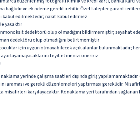
umlarca düzenlenmiş fotoğraflı kimlik ve kredi kartı, banka kartı v
na bağlıdır ve ek ödeme gerektirebilir. Özel talepler garanti edile
ı kabul edilmektedir; nakit kabul edilmez
le yasaktır
monoksit dedektörü olup olmadığını bildirmemiştir; seyahat ederke
uman dedektörü olup olmadığını belirtmemiştir
çocuklar için uygun olmayabilecek açık alanlar bulunmaktadır; he
p ayarlayamayacaklarını teyit etmenizi öneririz
r
lama yerinde çalışma saatleri dışında giriş yapılamamaktadır. Giri
i araması ve gerekli düzenlemeleri yaptırması gereklidir. Misafirle
a misafirleri karşılayacaktır. Konaklama yeri tarafından sağlanan bi