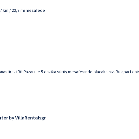
6,7 km / 22,8 mi mesafede
tiraki Bit Pazarı ile 5 dakika sürüş mesafesinde olacaksınız. Bu apart daire 
ter by VillaRentalsgr