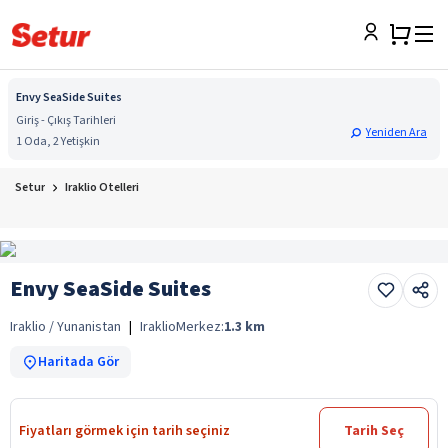
Envy SeaSide Suites
Giriş - Çıkış Tarihleri
Yeniden Ara
1 Oda, 2 Yetişkin
Setur
Iraklio Otelleri
Envy SeaSide Suites
Iraklio / Yunanistan
|
Iraklio
Merkez:
1.3
km
Haritada Gör
Fiyatları görmek için tarih seçiniz
Tarih Seç