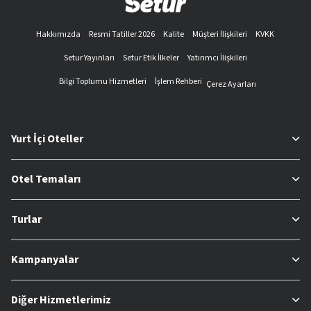
Hakkımızda
Resmi Tatiller 2026
Kalite
Müşteri İlişkileri
KVKK
Setur Yayınları
Setur Etik İlkeler
Yatırımcı İlişkileri
Bilgi Toplumu Hizmetleri
İşlem Rehberi
Çerez Ayarları
Yurt İçi Oteller
Otel Temaları
Turlar
Kampanyalar
Diğer Hizmetlerimiz