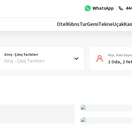
WhatsApp
444
Otel
Kıbrıs
Tur
Gemi
Tekne
Uçak
Ka
Giriş - Çıkış Tarihleri
Kişi, Oda Sayıs
Giriş - Çıkış Tarihleri
1 Oda, 2 Ye