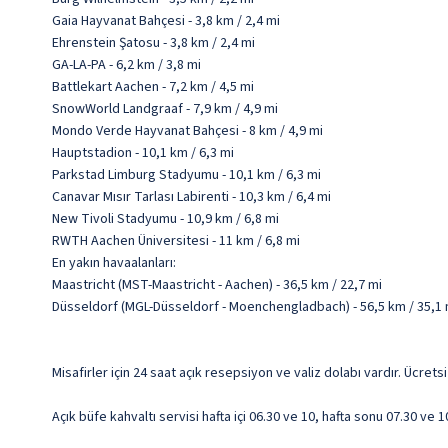
Gaia Hayvanat Bahçesi - 3,8 km / 2,4 mi
Ehrenstein Şatosu - 3,8 km / 2,4 mi
GA-LA-PA - 6,2 km / 3,8 mi
Battlekart Aachen - 7,2 km / 4,5 mi
SnowWorld Landgraaf - 7,9 km / 4,9 mi
Mondo Verde Hayvanat Bahçesi - 8 km / 4,9 mi
Hauptstadion - 10,1 km / 6,3 mi
Parkstad Limburg Stadyumu - 10,1 km / 6,3 mi
Canavar Mısır Tarlası Labirenti - 10,3 km / 6,4 mi
New Tivoli Stadyumu - 10,9 km / 6,8 mi
RWTH Aachen Üniversitesi - 11 km / 6,8 mi
En yakın havaalanları:
Maastricht (MST-Maastricht - Aachen) - 36,5 km / 22,7 mi
Düsseldorf (MGL-Düsseldorf - Moenchengladbach) - 56,5 km / 35,1 
Misafirler için 24 saat açık resepsiyon ve valiz dolabı vardır. Ücrets
Açık büfe kahvaltı servisi hafta içi 06.30 ve 10, hafta sonu 07.30 ve 