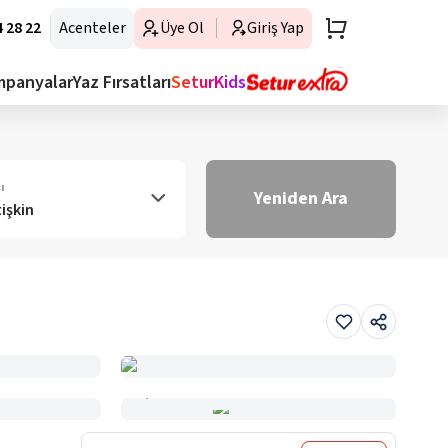
 28 22
Acenteler
Üye Ol
Giriş Yap
mpanyalar
Yaz Fırsatları
SeturKids
ı
Yeniden Ara
tişkin
Haritada Gör