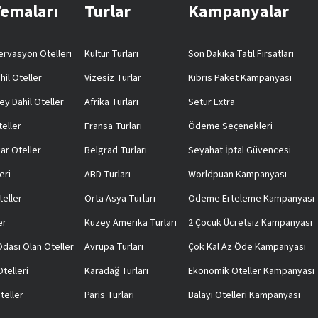
Temaları
Turlar
Kampanyalar
rvasyon Otelleri
Kültür Turları
Son Dakika Tatil Fırsatları
hil Oteller
Vizesiz Turlar
Kıbrıs Paket Kampanyası
ey Dahil Oteller
Afrika Turları
Setur Extra
teller
Fransa Turları
Ödeme Seçenekleri
ar Oteller
Belgrad Turları
Seyahat İptal Güvencesi
eri
ABD Turları
Worldpuan Kampanyası
teller
Orta Asya Turları
Ödeme Erteleme Kampanyası
er
Kuzey Amerika Turları
2 Çocuk Ücretsiz Kampanyası
 Odası Olan Oteller
Avrupa Turları
Çok Kal Az Öde Kampanyası
telleri
Karadağ Turları
Ekonomik Oteller Kampanyası
teller
Paris Turları
Balayı Otelleri Kampanyası