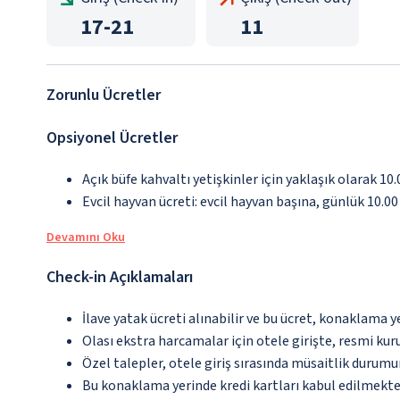
17
-
21
11
Zorunlu Ücretler
Opsiyonel Ücretler
Açık büfe kahvaltı yetişkinler için yaklaşık olarak 10
Evcil hayvan ücreti: evcil hayvan başına, günlük 10.0
Devamını Oku
Check-in Açıklamaları
İlave yatak ücreti alınabilir ve bu ücret, konaklama y
Olası ekstra harcamalar için otele girişte, resmi kur
Özel talepler, otele giriş sırasında müsaitlik durumu
Bu konaklama yerinde kredi kartları kabul edilmekte