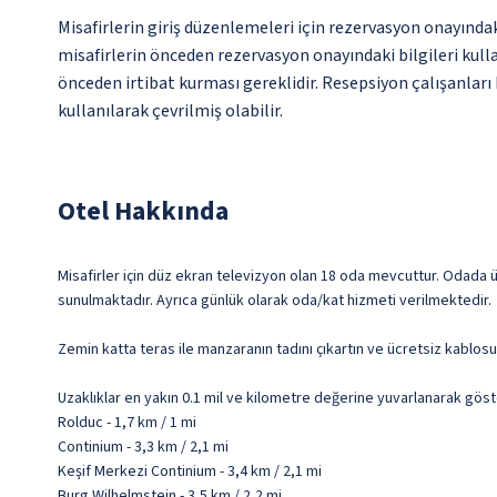
Misafirlerin giriş düzenlemeleri için rezervasyon onayında
misafirlerin önceden rezervasyon onayındaki bilgileri kull
önceden irtibat kurması gereklidir. Resepsiyon çalışanları 
kullanılarak çevrilmiş olabilir.
Otel Hakkında
Misafirler için düz ekran televizyon olan 18 oda mevcuttur. Odada üc
sunulmaktadır. Ayrıca günlük olarak oda/kat hizmeti verilmektedir.
Zemin katta teras ile manzaranın tadını çıkartın ve ücretsiz kablosu
Uzaklıklar en yakın 0.1 mil ve kilometre değerine yuvarlanarak göst
Rolduc - 1,7 km / 1 mi
Continium - 3,3 km / 2,1 mi
Keşif Merkezi Continium - 3,4 km / 2,1 mi
Burg Wilhelmstein - 3,5 km / 2,2 mi