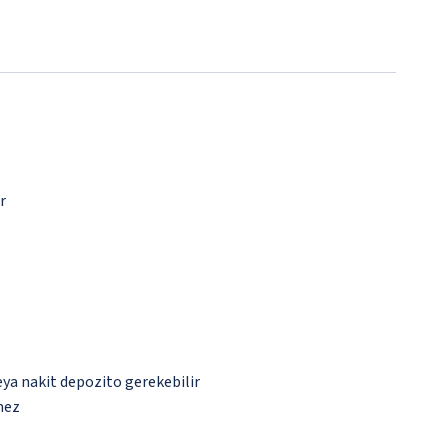
r
eya nakit depozito gerekebilir
mez