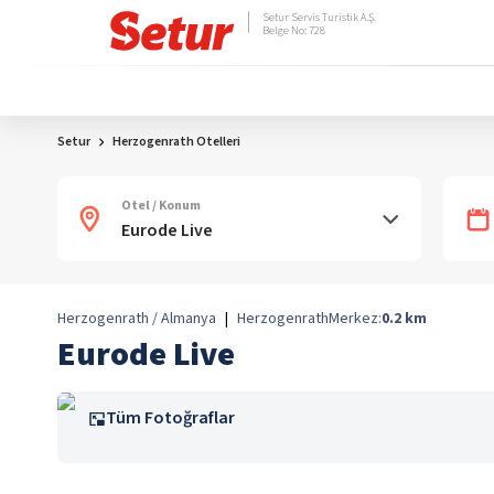
Setur Servis Turistik A.Ş.
Belge No: 728
Setur
Herzogenrath Otelleri
Otel / Konum
Herzogenrath / Almanya
|
Herzogenrath
Merkez:
0.2
km
Eurode Live
Tüm Fotoğraflar