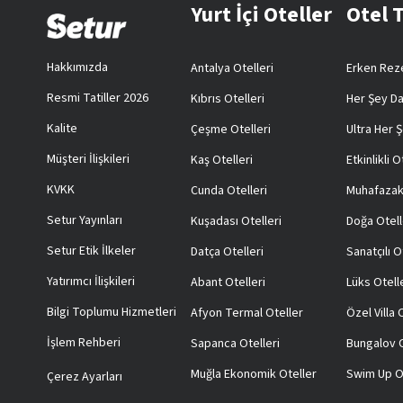
Yurt İçi Oteller
Otel 
Hakkımızda
Antalya Otelleri
Erken Reze
Resmi Tatiller 2026
Kıbrıs Otelleri
Her Şey Da
Kalite
Çeşme Otelleri
Ultra Her Ş
Müşteri İlişkileri
Kaş Otelleri
Etkinlikli O
KVKK
Cunda Otelleri
Muhafazak
Setur Yayınları
Kuşadası Otelleri
Doğa Otell
Setur Etik İlkeler
Datça Otelleri
Sanatçılı O
Yatırımcı İlişkileri
Abant Otelleri
Lüks Otell
Bilgi Toplumu Hizmetleri
Afyon Termal Oteller
Özel Villa
İşlem Rehberi
Sapanca Otelleri
Bungalov O
Muğla Ekonomik Oteller
Swim Up O
Çerez Ayarları