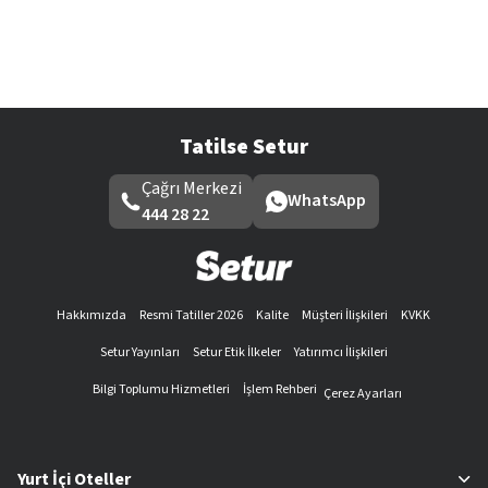
Tatilse Setur
Çağrı Merkezi
WhatsApp
444 28 22
Hakkımızda
Resmi Tatiller 2026
Kalite
Müşteri İlişkileri
KVKK
Setur Yayınları
Setur Etik İlkeler
Yatırımcı İlişkileri
Bilgi Toplumu Hizmetleri
İşlem Rehberi
Çerez Ayarları
Yurt İçi Oteller