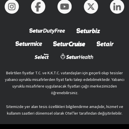
Belirtilen fiyatlar T.C. ve K.K.T.C. vatandaşları için geçerli olup tesisler
yabancı uyruklu misafirlerden fiyat farkı talep edebilmektedir. Yabancı
uyruklu misafirlere uygulanacak fiyatları çağrı merkezimizden
öğrenebilirsiniz.
Sitemizde yer alan tesis özellikleri bilgilendirme amaçlıdır, hizmet ve
kullanım saatleri dönemsel olarak Otel’ler tarafından değişitirilebilir.