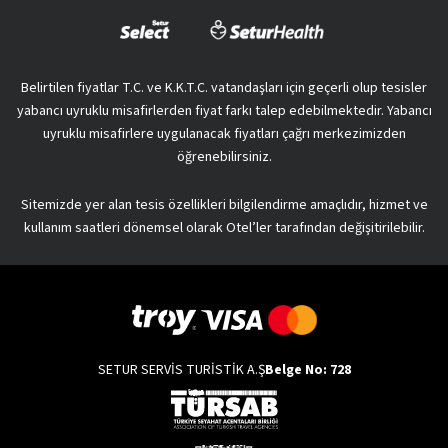
Belirtilen fiyatlar T.C. ve K.K.T.C. vatandaşları için geçerli olup tesisler
yabancı uyruklu misafirlerden fiyat farkı talep edebilmektedir. Yabancı
uyruklu misafirlere uygulanacak fiyatları çağrı merkezimizden
öğrenebilirsiniz.
Sitemizde yer alan tesis özellikleri bilgilendirme amaçlıdır, hizmet ve
kullanım saatleri dönemsel olarak Otel’ler tarafından değişitirilebilir.
SETUR SERVİS TURİSTİK A.Ş
Belge No: 728