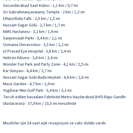
Secunderabad Saat Kulesi - 1,1 km / 0,7 mi
Sri Subrahmanyaswamy Temple - 2 km / 1,3 mi
Ethipothala Falls - 2,5 km / 1,5 mi
Hussain Sagar Gölü - 2,7 km / 1,7 mi
KIMS Hastanesi - 3,1 km / 1,9 mi
Sanjeevaiah Parkı - 3,4 km / 2,1 mi
Osmania Üniversitesi - 3,5 km / 2,2 mi
LV Prasad Eye Hospital - 3,8 km / 2,4 mi
Hebron Kilisesi - 3,8 km / 2,4 mi
Wonder Fun Park and Party Zone - 4,1 km / 2,5 mi
Kar Dünyası - 4,4 km / 2,7 mi
Hussain Sagar Gölü Buda Heykeli - 4,6 km / 2,8 mi
Maze Garden - 4,7 km / 2,9 mi
Yogibear Mini Golf Park - 5,4 km / 3,3 mi
Tercih edilen havaalanı FabHotel Metro Haydarabad (HYD-Rajiv Gandhi
Uluslararası) - 37,9 km / 23,5 mi mesafede
Misafirler için 24 saat açık resepsiyon ve valiz dolabı vardır.