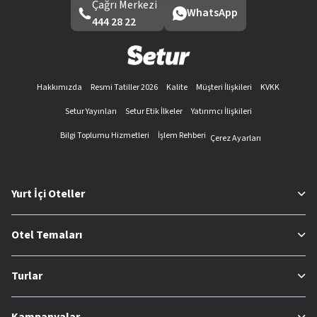
Çağrı Merkezi
WhatsApp
444 28 22
Hakkımızda
Resmi Tatiller 2026
Kalite
Müşteri İlişkileri
KVKK
Setur Yayınları
Setur Etik İlkeler
Yatırımcı İlişkileri
Bilgi Toplumu Hizmetleri
İşlem Rehberi
Çerez Ayarları
Yurt İçi Oteller
Otel Temaları
Turlar
Kampanyalar