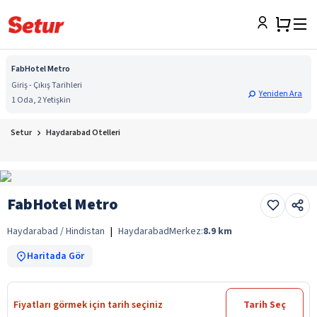
FabHotel Metro
Giriş - Çıkış Tarihleri
Yeniden Ara
1 Oda, 2 Yetişkin
Setur
Haydarabad Otelleri
FabHotel Metro
Haydarabad / Hindistan
|
Haydarabad
Merkez:
8.9
km
Haritada Gör
Fiyatları görmek için tarih seçiniz
Tarih Seç