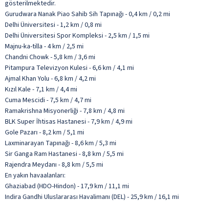
gösterilmektedir.
Gurudwara Nanak Piao Sahib Sih Tapınağı - 0,4 km / 0,2 mi
Delhi Üniversitesi - 1,2 km / 0,8 mi
Delhi Üniversitesi Spor Kompleksi - 2,5 km / 1,5 mi
Majnu-ka-tilla - 4 km / 2,5 mi
Chandni Chowk - 5,8 km / 3,6 mi
Pitampura Televizyon Kulesi - 6,6 km / 4,1 mi
Ajmal Khan Yolu - 6,8 km / 4,2 mi
Kızıl Kale - 7,1 km / 4,4 mi
Cuma Mescidi - 7,5 km / 4,7 mi
Ramakrishna Misyonerliği - 7,8 km / 4,8 mi
BLK Super İhtisas Hastanesi - 7,9 km / 4,9 mi
Gole Pazarı - 8,2 km / 5,1 mi
Laxminarayan Tapınağı - 8,6 km / 5,3 mi
Sir Ganga Ram Hastanesi - 8,8 km / 5,5 mi
Rajendra Meydanı - 8,8 km / 5,5 mi
En yakın havaalanları:
Ghaziabad (HDO-Hindon) - 17,9 km / 11,1 mi
Indira Gandhi Uluslararası Havalimanı (DEL) - 25,9 km / 16,1 mi