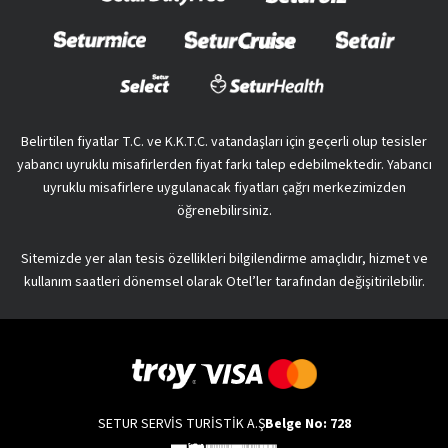
Belirtilen fiyatlar T.C. ve K.K.T.C. vatandaşları için geçerli olup tesisler
yabancı uyruklu misafirlerden fiyat farkı talep edebilmektedir. Yabancı
uyruklu misafirlere uygulanacak fiyatları çağrı merkezimizden
öğrenebilirsiniz.
Sitemizde yer alan tesis özellikleri bilgilendirme amaçlıdır, hizmet ve
kullanım saatleri dönemsel olarak Otel’ler tarafından değişitirilebilir.
SETUR SERVİS TURİSTİK A.Ş
Belge No: 728