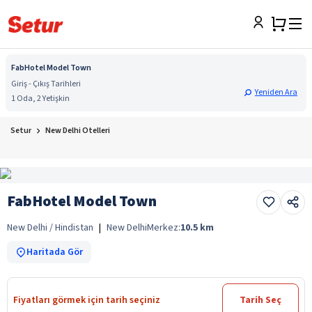
FabHotel Model Town
Giriş - Çıkış Tarihleri
Yeniden Ara
1 Oda, 2 Yetişkin
Setur
New Delhi Otelleri
FabHotel Model Town
New Delhi / Hindistan
|
New Delhi
Merkez:
10.5
km
Haritada Gör
Fiyatları görmek için tarih seçiniz
Tarih Seç