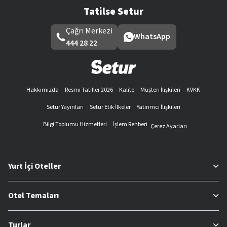
Tatilse Setur
Çağrı Merkezi
WhatsApp
444 28 22
Hakkımızda
Resmi Tatiller 2026
Kalite
Müşteri İlişkileri
KVKK
Setur Yayınları
Setur Etik İlkeler
Yatırımcı İlişkileri
Bilgi Toplumu Hizmetleri
İşlem Rehberi
Çerez Ayarları
Yurt İçi Oteller
Otel Temaları
Turlar