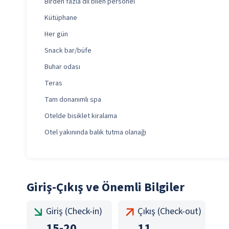
Birden fazla dil bilen personel
Kütüphane
Her gün
Snack bar/büfe
Buhar odası
Teras
Tam donanımlı spa
Otelde bisiklet kiralama
Otel yakınında balık tutma olanağı
Giriş-Çıkış ve Önemli Bilgiler
Giriş (Check-in)
Çıkış (Check-out)
15
-
20
11