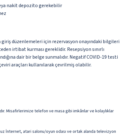
eya nakit depozito gerekebilir
mez
 giriş düzenlemeleri için rezervasyon onayındaki bilgileri
den irtibat kurması gereklidir. Resepsiyon sınırlı
dığına dair bir belge sunmalıdır. Negatif COVID-19 testi
iri araçları kullanılarak çevrilmiş olabilir.
ır. Misafirlerimize telefon ve masa gibi imkânlar ve kolaylıklar
osuz İnternet, atari salonu/oyun odası ve ortak alanda televizyon