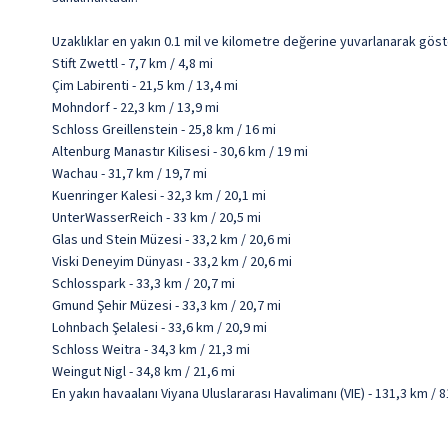
Uzaklıklar en yakın 0.1 mil ve kilometre değerine yuvarlanarak göst
Stift Zwettl - 7,7 km / 4,8 mi
Çim Labirenti - 21,5 km / 13,4 mi
Mohndorf - 22,3 km / 13,9 mi
Schloss Greillenstein - 25,8 km / 16 mi
Altenburg Manastır Kilisesi - 30,6 km / 19 mi
Wachau - 31,7 km / 19,7 mi
Kuenringer Kalesi - 32,3 km / 20,1 mi
UnterWasserReich - 33 km / 20,5 mi
Glas und Stein Müzesi - 33,2 km / 20,6 mi
Viski Deneyim Dünyası - 33,2 km / 20,6 mi
Schlosspark - 33,3 km / 20,7 mi
Gmund Şehir Müzesi - 33,3 km / 20,7 mi
Lohnbach Şelalesi - 33,6 km / 20,9 mi
Schloss Weitra - 34,3 km / 21,3 mi
Weingut Nigl - 34,8 km / 21,6 mi
En yakın havaalanı Viyana Uluslararası Havalimanı (VIE) - 131,3 km / 8