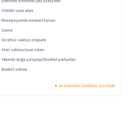
Elektrikli otomobil şarj istasyonu
Otelde oyun alanı
Resepsiyonda emanet kasası
Sauna
Ücretsiz valesiz otopark
Atari salonu/oyun odası
Yakında doğa yürüyüşü/bisiklet parkurları
Banket salonu
ile belirtilen özellikler ücretlidir.