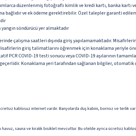
umlarca düzenlenmiş fotoğraflı kimlik ve kredi kartı, banka kartı v
na bağlıdır ve ek ödeme gerektirebilir. Özel talepler garanti edile
dir
a yangın söndürücü yer almaktadır
rinde çalışma saatleri dışında giriş yapılamamaktadır. Misafirlerin
safirlerin giriş talimatlarını öğrenmek için konaklama yeriyle önce
egatif PCR COVID-19 testi sonucu veya COVID-19 aşılarının tamamlan
eçerlidir. Konaklama yeri tarafından sağlanan bilgiler, otomatik çev
retsiz kablosuz internet vardır. Banyolarda duş kabini, bornoz ve terlik vard
lı havuz, sauna ve kiralık bisiklet mevcuttur. Bu otelde ayrıca ücretsiz kabl