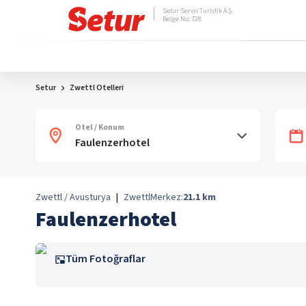
Setur Servis Turistik A.Ş.
Belge No: 728
Setur
Zwettl Otelleri
Otel / Konum
Zwettl / Avusturya
|
Zwettl
Merkez:
21.1
km
Faulenzerhotel
Tüm Fotoğraflar