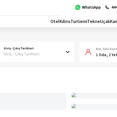
WhatsApp
444
Otel
Kıbrıs
Tur
Gemi
Tekne
Uçak
Ka
Giriş - Çıkış Tarihleri
Kişi, Oda Sayıs
Giriş - Çıkış Tarihleri
1 Oda, 2 Ye