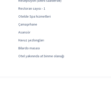
Resepsiyon (sınırlı saatlerde)
Restoran sayısı - 1
Otelde Spa hizmetleri
Çamaşırhane
Asansör
Havuz şezlongları
Bilardo masası
Otel yakınında at binme olanağı