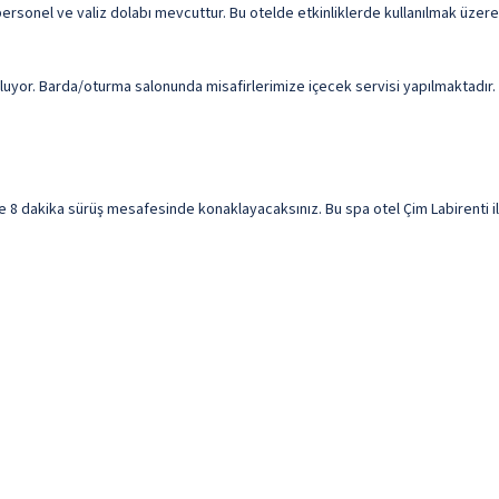
n personel ve valiz dolabı mevcuttur. Bu otelde etkinliklerde kullanılmak üzere
uyor. Barda/oturma salonunda misafirlerimize içecek servisi yapılmaktadır. M
e 8 dakika sürüş mesafesinde konaklayacaksınız. Bu spa otel Çim Labirenti i