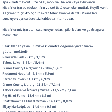
spa küveti mevcut. Size özel, mobilyalı balkon veya avlu vardır.
Misafirler için buzdolabı, fırın ve set üstü ocak olan mutfak. Keyifli vakit
geçirmeniz için 42-inç düz ekran televizyon ve dijital TV kanalları
sunuluyor; ayrıca ücretsiz kablosuz internet var.
Misafirlerimiz için atari salonu/oyun odası, piknik alanı ve gazlı ızgara
mevcuttur.
Uzaklıklar en yakın 0.1 mil ve kilometre değerine yuvarlanarak
gösterilmektedir.
Riverside Park - 5 km / 3,1 mi
Talona Lake - 8,7 km / 5,4 mi
Gilmer County Fairgrounds - 9 km / 5,6 mi
Piedmont Hospital - 9,4 km / 5,9 mi
Cartecay River - 11,1 km / 6,9 mi
Gilmer County Library - 11,5 km / 7,1 mi
Tabor House ve İç Savaş Müzesi - 11,5 km / 7,1 mi
Pig Hill of Fame - 13,6 km / 8,5 mi
Chattahoochee Ulusal Ormanı - 14,1 km / 8,8 mi
Ellijay Marketplace - 14,9 km / 9,3 mi