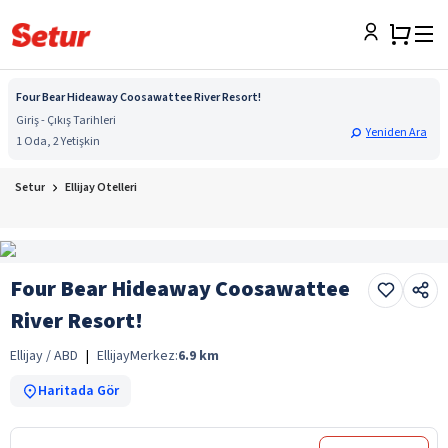
Four Bear Hideaway Coosawattee River Resort!
Giriş - Çıkış Tarihleri
Yeniden Ara
1 Oda, 2 Yetişkin
Setur
Ellijay Otelleri
Four Bear Hideaway Coosawattee
River Resort!
Ellijay / ABD
|
Ellijay
Merkez:
6.9
km
Haritada Gör