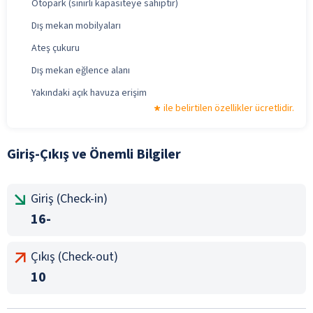
Otopark (sınırlı kapasiteye sahiptir)
Dış mekan mobilyaları
Ateş çukuru
Dış mekan eğlence alanı
Yakındaki açık havuza erişim
ile belirtilen özellikler ücretlidir.
Giriş-Çıkış ve Önemli Bilgiler
Giriş (Check-in)
16-
Çıkış (Check-out)
10