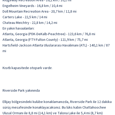
Ridgeway Recreation Area - 16,2 km / 10,1 mi
Engelheim Vineyards - 16,8 km / 10,4 mi
Doll Mountain Recreation Area - 20,7 km / 12,8 mi
Carters Lake - 22,5 km / 14 mi
Chateau Meichtry - 22,8 km / 14,2 mi
En yakın havaalanları:
Atlanta, Georgia (PDK-DeKalb-Peachtree) - 123,6 km / 76,8 mi
Atlanta, Georgia (FTY-Fulton County) - 121,9 km / 75,7 mi
Hartsfield-Jackson Atlanta Uluslararası Havalimanı (ATL) - 140,1 km / 87
mi
Kısıtlı kapasitede otopark vardır.
Riverside Park yakınında
Ellijay bölgesindeki kulübe konaklamanızda, Riverside Park ile 12 dakika
sürüş mesafesinde konaklayacaksınız. Bu lüks kabin Chattahoochee
Ulusal Ormanı ile 8,8 mi (14,1 km) ve Talona Lake ile 5,4 mi (8,7 km)