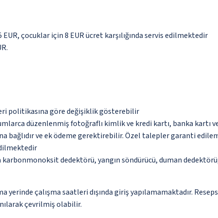
.5 EUR, çocuklar için 8 EUR ücret karşılığında servis edilmektedir
UR.
eri politikasına göre değişiklik gösterebilir
umlarca düzenlenmiş fotoğraflı kimlik ve kredi kartı, banka kartı v
na bağlıdır ve ek ödeme gerektirebilir. Özel talepler garanti edile
edilmektedir
da karbonmonoksit dedektörü, yangın söndürücü, duman dedektörü, 
ama yerinde çalışma saatleri dışında giriş yapılamamaktadır. Resep
ılarak çevrilmiş olabilir.