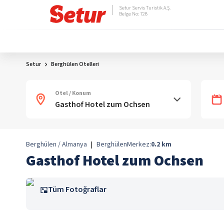
Setur Servis Turistik A.Ş.
Belge No: 728
Setur
Berghülen Otelleri
Otel / Konum
Berghülen / Almanya
|
Berghülen
Merkez:
0.2
km
Gasthof Hotel zum Ochsen
Tüm Fotoğraflar