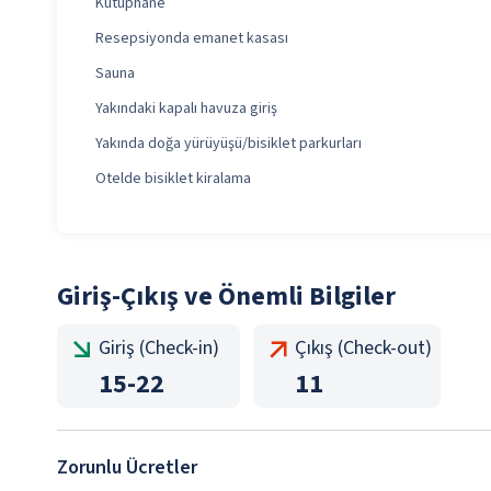
Kütüphane
Resepsiyonda emanet kasası
Sauna
Yakındaki kapalı havuza giriş
Yakında doğa yürüyüşü/bisiklet parkurları
Otelde bisiklet kiralama
Giriş-Çıkış ve Önemli Bilgiler
Giriş (Check-in)
Çıkış (Check-out)
15
-
22
11
Zorunlu Ücretler