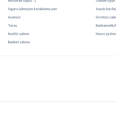
Restoran sayısı - 1
Otelde oyun 
Sigara içilmeyen konaklama yeri
Snack bar/b
Asansör
Ücretsiz val
Teras
Bankamatik/
Kuaför salonu
Havuz şezlon
Banket salonu