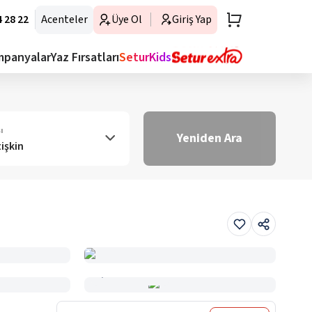
 28 22
Acenteler
Üye Ol
Giriş Yap
mpanyalar
Yaz Fırsatları
SeturKids
ı
Yeniden Ara
tişkin
Haritada Gör