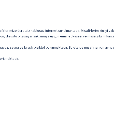
firlerimize ücretsiz kablosuz internet sunulmaktadır. Misafirlerimizin iyi vaki
efon, dizüstü bilgisayar saklamaya uygun emanet kasası ve masa gibi imkânlar
 havuz, sauna ve kiralık bisiklet bulunmaktadır. Bu otelde misafirler için ayrı
erilmektedir.