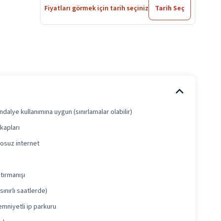
Fiyatları görmek için tarih seçiniz
Tarih Seç
ndalye kullanımına uygun (sınırlamalar olabilir)
kapları
losuz internet
tırmanışı
ınırlı saatlerde)
emniyetli ip parkuru