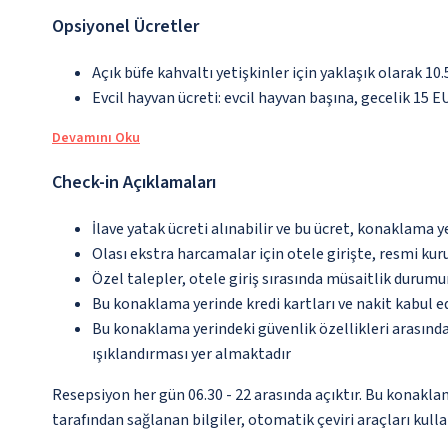
Opsiyonel Ücretler
Açık büfe kahvaltı yetişkinler için yaklaşık olarak 10
Evcil hayvan ücreti: evcil hayvan başına, gecelik 15 E
Devamını Oku
Check-in Açıklamaları
İlave yatak ücreti alınabilir ve bu ücret, konaklama y
Olası ekstra harcamalar için otele girişte, resmi kur
Özel talepler, otele giriş sırasında müsaitlik durumu
Bu konaklama yerinde kredi kartları ve nakit kabul 
Bu konaklama yerindeki güvenlik özellikleri arasın
ışıklandırması yer almaktadır
Resepsiyon her gün 06.30 - 22 arasında açıktır. Bu konakl
tarafından sağlanan bilgiler, otomatik çeviri araçları kullan