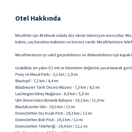
Otel Hakkında
Misafirler için 48 klimalı odada düz ekran televizyon mevcuttur. Misa
kabini, saç kurutma makinesi ve bornoz vardır. Misafirlerimize tel
Misafirlerimizin iyi vakit geçirebilmesi ve dinlenebilmesi için kapalı
Uzaklıklar en yakın 0.1 mil ve kilometre değerine yuvarlanarak göst
Pony ve Masal Parkı - 3,1 km / 1,9 mi
Blautopf - 7,1 km / 4,4 mi
Blaubeuren Tarih Öncesi Müzesi - 7,3 km / 4,5 mi
Laichingen Dikey Mağarası - 8,9 km / 5,5 mi
Ulm Üniversitesi Botanik Bahçesi - 19,2 km / 11,9 mi
Blautalcenter Ulm - 19,3 km / 12 mi
Donnstetten Yaz Kızak Pisti - 19,3 km / 12 mi
Donnstetten Bob Pisti - 19,3 km / 12 mi
Donnstetten Teleferiği - 19,4 km / 12,1 mi