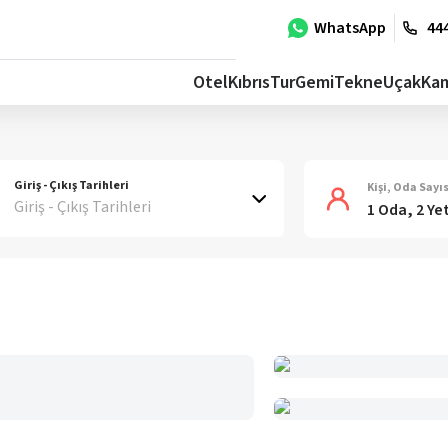
WhatsApp
444
Otel
Kıbrıs
Tur
Gemi
Tekne
Uçak
Ka
Giriş - Çıkış Tarihleri
Kişi, Oda Sayıs
Giriş - Çıkış Tarihleri
1 Oda, 2 Ye