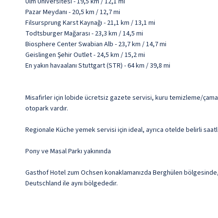
Ulm Üniversitesi - 19,5 km / 12,1 mi
Pazar Meydanı - 20,5 km / 12,7 mi
Filsursprung Karst Kaynağı - 21,1 km / 13,1 mi
Todtsburger Mağarası - 23,3 km / 14,5 mi
Biosphere Center Swabian Alb - 23,7 km / 14,7 mi
Geislingen Şehir Outlet - 24,5 km / 15,2 mi
En yakın havaalanı Stuttgart (STR) - 64 km / 39,8 mi
Misafirler için lobide ücretsiz gazete servisi, kuru temizleme/çamaş
otopark vardır.
Regionale Küche yemek servisi için ideal, ayrıca otelde belirli saatl
Pony ve Masal Parkı yakınında
Gasthof Hotel zum Ochsen konaklamanızda Berghülen bölgesinde, Bl
Deutschland ile aynı bölgededir.