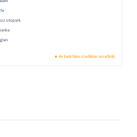
alanı
üfe
esiz otopark
banka
gları
ile belirtilen özellikler ücretlidir.