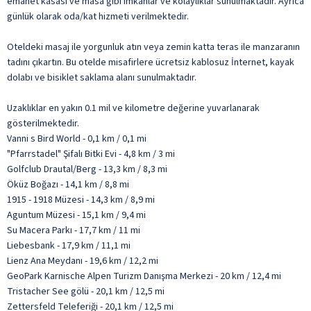
emanet kasası ve masa gibi imkânlar ve kolaylıklar sunulmaktadır. Ayrıca
günlük olarak oda/kat hizmeti verilmektedir.
Oteldeki masaj ile yorgunluk atın veya zemin katta teras ile manzaranın
tadını çıkartın. Bu otelde misafirlere ücretsiz kablosuz İnternet, kayak
dolabı ve bisiklet saklama alanı sunulmaktadır.
Uzaklıklar en yakın 0.1 mil ve kilometre değerine yuvarlanarak
gösterilmektedir.
Vanni s Bird World - 0,1 km / 0,1 mi
"Pfarrstadel" Şifalı Bitki Evi - 4,8 km / 3 mi
Golfclub Drautal/Berg - 13,3 km / 8,3 mi
Öküz Boğazı - 14,1 km / 8,8 mi
1915 - 1918 Müzesi - 14,3 km / 8,9 mi
Aguntum Müzesi - 15,1 km / 9,4 mi
Su Macera Parkı - 17,7 km / 11 mi
Liebesbank - 17,9 km / 11,1 mi
Lienz Ana Meydanı - 19,6 km / 12,2 mi
GeoPark Karnische Alpen Turizm Danışma Merkezi - 20 km / 12,4 mi
Tristacher See gölü - 20,1 km / 12,5 mi
Zettersfeld Teleferiği - 20,1 km / 12,5 mi