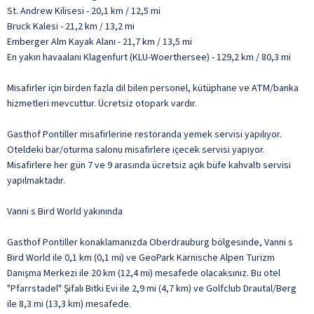
St. Andrew Kilisesi - 20,1 km / 12,5 mi
Bruck Kalesi - 21,2 km / 13,2 mi
Emberger Alm Kayak Alanı - 21,7 km / 13,5 mi
En yakın havaalanı Klagenfurt (KLU-Woerthersee) - 129,2 km / 80,3 mi
Misafirler için birden fazla dil bilen personel, kütüphane ve ATM/banka
hizmetleri mevcuttur. Ücretsiz otopark vardır.
Gasthof Pontiller misafirlerine restoranda yemek servisi yapılıyor.
Oteldeki bar/oturma salonu misafirlere içecek servisi yapıyor.
Misafirlere her gün 7 ve 9 arasında ücretsiz açık büfe kahvaltı servisi
yapılmaktadır.
Vanni s Bird World yakınında
Gasthof Pontiller konaklamanızda Oberdrauburg bölgesinde, Vanni s
Bird World ile 0,1 km (0,1 mi) ve GeoPark Karnische Alpen Turizm
Danışma Merkezi ile 20 km (12,4 mi) mesafede olacaksınız. Bu otel
"Pfarrstadel" Şifalı Bitki Evi ile 2,9 mi (4,7 km) ve Golfclub Drautal/Berg
ile 8,3 mi (13,3 km) mesafede.