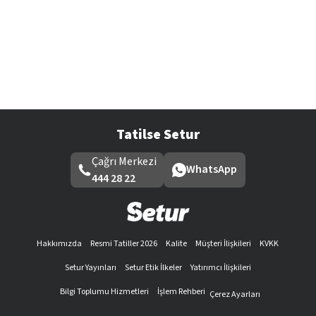
Tatilse Setur
Çağrı Merkezi
WhatsApp
444 28 22
Hakkımızda
Resmi Tatiller 2026
Kalite
Müşteri İlişkileri
KVKK
Setur Yayınları
Setur Etik İlkeler
Yatırımcı İlişkileri
Bilgi Toplumu Hizmetleri
İşlem Rehberi
Çerez Ayarları