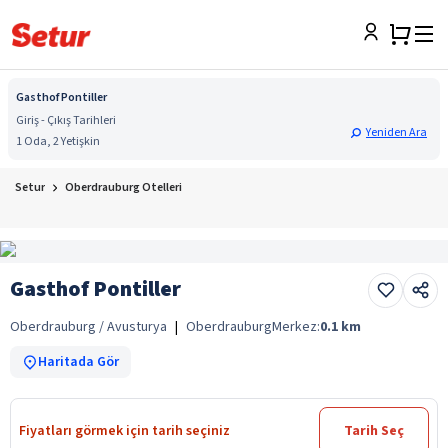
Gasthof Pontiller
Giriş - Çıkış Tarihleri
Yeniden Ara
1 Oda, 2 Yetişkin
Setur
Oberdrauburg Otelleri
Gasthof Pontiller
Oberdrauburg / Avusturya
|
Oberdrauburg
Merkez:
0.1
km
Haritada Gör
Fiyatları görmek için tarih seçiniz
Tarih Seç