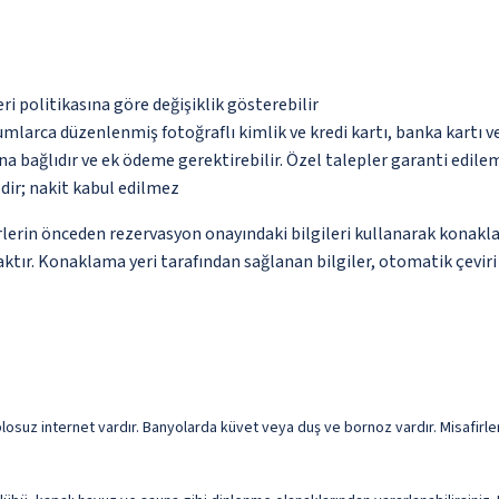
eri politikasına göre değişiklik gösterebilir
umlarca düzenlenmiş fotoğraflı kimlik ve kredi kartı, banka kartı v
na bağlıdır ve ek ödeme gerektirebilir. Özel talepler garanti edile
dir; nakit kabul edilmez
lerin önceden rezervasyon onayındaki bilgileri kullanarak konakla
ktır. Konaklama yeri tarafından sağlanan bilgiler, otomatik çeviri a
suz internet vardır. Banyolarda küvet veya duş ve bornoz vardır. Misafirler