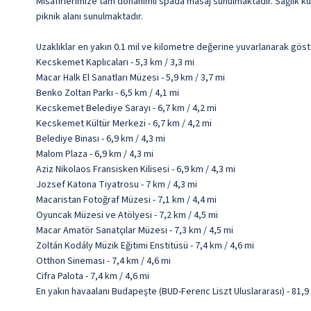
Misafirlerimize tam donanımlı spada masaj sunulmaktadır. Sağlık kul
piknik alanı sunulmaktadır.
Uzaklıklar en yakın 0.1 mil ve kilometre değerine yuvarlanarak göst
Kecskemet Kaplıcaları - 5,3 km / 3,3 mi
Macar Halk El Sanatları Müzesi - 5,9 km / 3,7 mi
Benko Zoltan Parkı - 6,5 km / 4,1 mi
Kecskemet Belediye Sarayı - 6,7 km / 4,2 mi
Kecskemet Kültür Merkezi - 6,7 km / 4,2 mi
Belediye Binası - 6,9 km / 4,3 mi
Malom Plaza - 6,9 km / 4,3 mi
Aziz Nikolaos Fransisken Kilisesi - 6,9 km / 4,3 mi
Jozsef Katona Tiyatrosu - 7 km / 4,3 mi
Macaristan Fotoğraf Müzesi - 7,1 km / 4,4 mi
Oyuncak Müzesi ve Atölyesi - 7,2 km / 4,5 mi
Macar Amatör Sanatçılar Müzesi - 7,3 km / 4,5 mi
Zoltán Kodály Müzik Eğitimi Enstitüsü - 7,4 km / 4,6 mi
Otthon Sineması - 7,4 km / 4,6 mi
Cifra Palota - 7,4 km / 4,6 mi
En yakın havaalanı Budapeşte (BUD-Ferenc Liszt Uluslararası) - 81,9