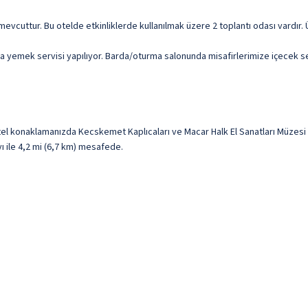
mevcuttur. Bu otelde etkinliklerde kullanılmak üzere 2 toplantı odası vardır. 
emek servisi yapılıyor. Barda/oturma salonunda misafirlerimize içecek servis
konaklamanızda Kecskemet Kaplıcaları ve Macar Halk El Sanatları Müzesi i
ı ile 4,2 mi (6,7 km) mesafede.