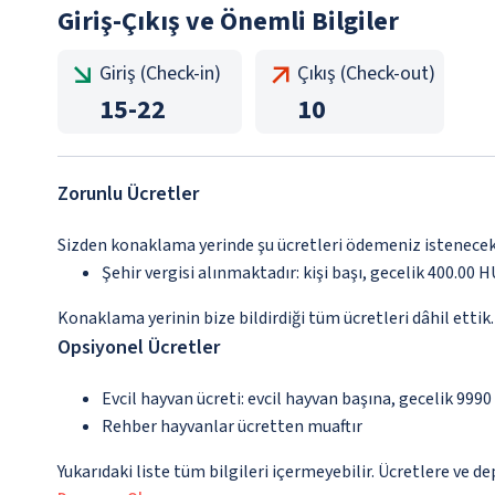
Giriş-Çıkış ve Önemli Bilgiler
Giriş (Check-in)
Çıkış (Check-out)
15
-
22
10
Zorunlu Ücretler
Sizden konaklama yerinde şu ücretleri ödemeniz istenecektir
Şehir vergisi alınmaktadır: kişi başı, gecelik 400.00 HU
Konaklama yerinin bize bildirdiği tüm ücretleri dâhil ettik.
Opsiyonel Ücretler
Evcil hayvan ücreti: evcil hayvan başına, gecelik 9990
Rehber hayvanlar ücretten muaftır
Yukarıdaki liste tüm bilgileri içermeyebilir. Ücretlere ve d