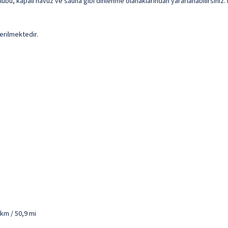
übü, kapalı havuz ve sauna gibi dinlenme olanaklarından yararlanabilirsiniz. 
erilmektedir.
 km / 50,9 mi