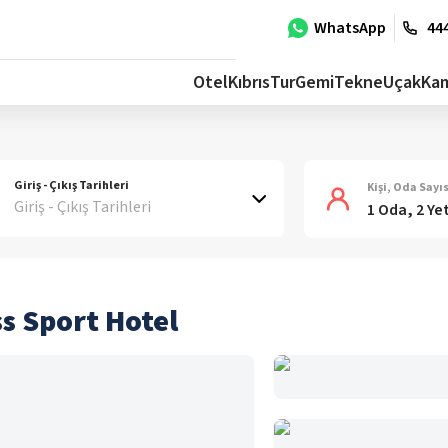
WhatsApp
444
Otel
Kıbrıs
Tur
Gemi
Tekne
Uçak
Ka
Giriş - Çıkış Tarihleri
Kişi, Oda Sayıs
Giriş - Çıkış Tarihleri
1 Oda, 2 Ye
s Sport Hotel