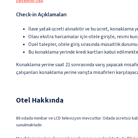
Devamını Oku
Check-in Açıklamaları
İlave yatak ücreti alınabilir ve bu ücret, konaklama y
Olası ekstra harcamalar için otele girişte, resmi kur
Özel talepler, otele giriş sırasında müsaitlik durumu
Bu konaklama yerinde kredi kartları kabul edilmekte
Konaklama yerine saat 21 sonrasında varış yapacak misafir
çalışanları konaklama yerine varışta misafirleri karşılayaca
Otel Hakkında
86 odada minibar ve LCD televizyon mevcuttur. Odada ücretsiz kablo
sunulmaktadır.