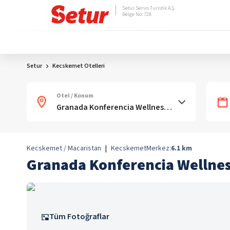
Setur Servis Turistik A.Ş.
Belge No: 728
Setur
Kecskemet Otelleri
Otel / Konum
Kecskemet / Macaristan
|
Kecskemet
Merkez:
6.1
km
Granada Konferencia Wellnes
Tüm Fotoğraflar