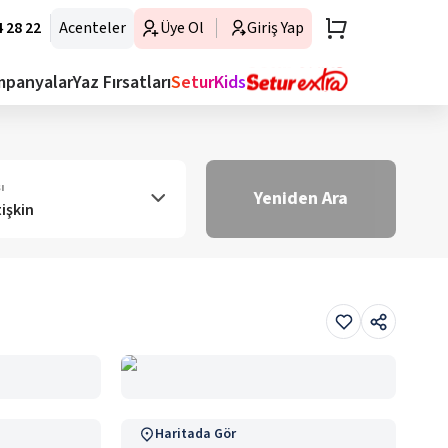
 28 22
Acenteler
Üye Ol
Giriş Yap
mpanyalar
Yaz Fırsatları
SeturKids
ı
Yeniden Ara
tişkin
Haritada Gör