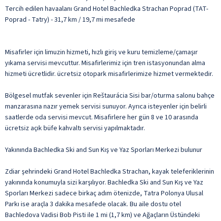
Tercih edilen havaalanı Grand Hotel Bachledka Strachan Poprad (TAT-
Poprad - Tatry) - 31,7 km / 19,7 mi mesafede
Misafirler için limuzin hizmeti, hızlı giriş ve kuru temizleme/çamaşır
yıkama servisi mevcuttur. Misafirlerimiz için tren istasyonundan alma
hizmeti ücretlidir. ücretsiz otopark misafirlerimize hizmet vermektedir.
Bölgesel mutfak sevenler için Reštaurácia Sisi bar/oturma salonu bahçe
manzarasına nazır yemek servisi sunuyor. Ayrıca isteyenler için belirli
saatlerde oda servisi mevcut. Misafirlere her gün 8 ve 10 arasında
ücretsiz açık büfe kahvaltı servisi yapılmaktadır.
Yakınında Bachledka Ski and Sun Kış ve Yaz Sporları Merkezi bulunur
Zdiar şehrindeki Grand Hotel Bachledka Strachan, kayak teleferiklerinin
yakınında konumuyla sizi karşılıyor. Bachledka Ski and Sun Kış ve Yaz
Sporları Merkezi sadece birkaç adım ötenizde, Tatra Polonya Ulusal
Parkı ise araçla 3 dakika mesafede olacak. Bu aile dostu otel
Bachledova Vadisi Bob Pisti ile 1 mi (1,7 km) ve Ağaçların Üstündeki