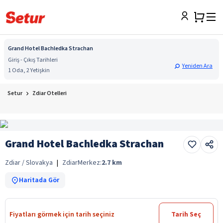
Grand Hotel Bachledka Strachan
Giriş - Çıkış Tarihleri
Yeniden Ara
1 Oda, 2 Yetişkin
Setur
Zdiar Otelleri
Grand Hotel Bachledka Strachan
Zdiar / Slovakya
|
Zdiar
Merkez:
2.7
km
Haritada Gör
Fiyatları görmek için tarih seçiniz
Tarih Seç