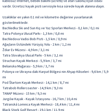
kablosuz İnternet, bebek bakımı (ücretli) ve atari salonu/oyun odası
vardır. Ücretsiz kayak pisti servisiyle kısa sürede kayak alanına ulaşın.
Uzaklıklar en yakın 0.1 mil ve kilometre değerine yuvarlanarak
gösterilmektedir.
Bachledka Ski and Sun Kış ve Yaz Sporları Merkezi - 0,1 km / 0,1 mi
Tatra Polonya Ulusal Parkı - 1,3 km / 0,8 mi
Bachledova Vadisi Bob Pisti - 1,5 km / 0,9 mi
Ağaçların Üstündeki Yürüyüş Yolu - 2 km / 1,2 mi
Ždiar Ev Müzesi - 4,9 km / 3,1 mi
Tatra Slovakya Ulusal Parkı - 5 km / 3,1 mi
Strachan Kayak Merkezi - 5,9 km / 3,7 mi
Belianska Mağarası - 5,9 km / 3,7 mi
Polonya ve Ukrayna daki Karpat Bölgesi nin Ahşap Kiliseleri - 9,6 km / 5,9
mi
Pod Štartom Kayak Merkezi - 14,1 km / 8,7 mi
Tatrabob Rollercoaster - 14,9 km / 9,3 mi
TANAP Müzesi - 15 km / 9,3 mi
Jurgów Kayak - Kayak İstasyonu - 16,7 km / 10,4 mi
Tatranská Lomnica Kayak Merkezi - 18,4 km / 11,4 mi
Black Stork Golf Resort - 19,1 km / 11,9 mi