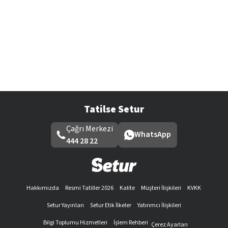
Tatilse Setur
Çağrı Merkezi
WhatsApp
444 28 22
Hakkımızda
Resmi Tatiller 2026
Kalite
Müşteri İlişkileri
KVKK
Setur Yayınları
Setur Etik İlkeler
Yatırımcı İlişkileri
Bilgi Toplumu Hizmetleri
İşlem Rehberi
Çerez Ayarları