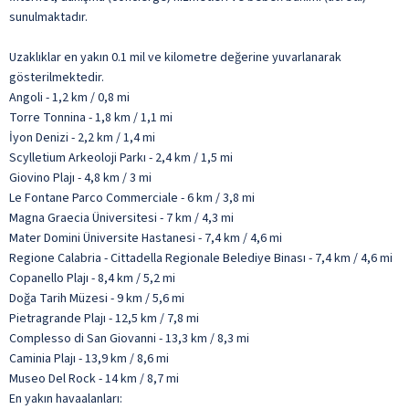
sunulmaktadır.
Uzaklıklar en yakın 0.1 mil ve kilometre değerine yuvarlanarak
gösterilmektedir.
Angoli - 1,2 km / 0,8 mi
Torre Tonnina - 1,8 km / 1,1 mi
İyon Denizi - 2,2 km / 1,4 mi
Scylletium Arkeoloji Parkı - 2,4 km / 1,5 mi
Giovino Plajı - 4,8 km / 3 mi
Le Fontane Parco Commerciale - 6 km / 3,8 mi
Magna Graecia Üniversitesi - 7 km / 4,3 mi
Mater Domini Üniversite Hastanesi - 7,4 km / 4,6 mi
Regione Calabria - Cittadella Regionale Belediye Binası - 7,4 km / 4,6 mi
Copanello Plajı - 8,4 km / 5,2 mi
Doğa Tarih Müzesi - 9 km / 5,6 mi
Pietragrande Plajı - 12,5 km / 7,8 mi
Complesso di San Giovanni - 13,3 km / 8,3 mi
Caminia Plajı - 13,9 km / 8,6 mi
Museo Del Rock - 14 km / 8,7 mi
En yakın havaalanları: