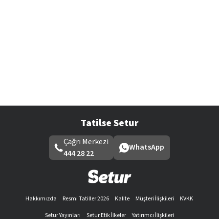
Tatilse Setur
Çağrı Merkezi
WhatsApp
444 28 22
Hakkımızda
Resmi Tatiller 2026
Kalite
Müşteri İlişkileri
KVKK
Setur Yayınları
Setur Etik İlkeler
Yatırımcı İlişkileri