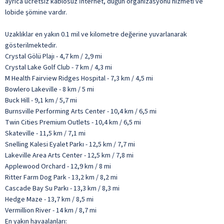
ayrıca ücretsiz kablosuz İnternet, düğün organizasyonu hizmeti ve
lobide şömine vardır.
Uzaklıklar en yakın 0.1 mil ve kilometre değerine yuvarlanarak
gösterilmektedir.
Crystal Gölü Plajı - 4,7 km / 2,9 mi
Crystal Lake Golf Club - 7 km / 4,3 mi
M Health Fairview Ridges Hospital - 7,3 km / 4,5 mi
Bowlero Lakeville - 8 km / 5 mi
Buck Hill - 9,1 km / 5,7 mi
Burnsville Performing Arts Center - 10,4 km / 6,5 mi
Twin Cities Premium Outlets - 10,4 km / 6,5 mi
Skateville - 11,5 km / 7,1 mi
Snelling Kalesi Eyalet Parkı - 12,5 km / 7,7 mi
Lakeville Area Arts Center - 12,5 km / 7,8 mi
Applewood Orchard - 12,9 km / 8 mi
Ritter Farm Dog Park - 13,2 km / 8,2 mi
Cascade Bay Su Parkı - 13,3 km / 8,3 mi
Hedge Maze - 13,7 km / 8,5 mi
Vermillion River - 14 km / 8,7 mi
En yakın havaalanları: