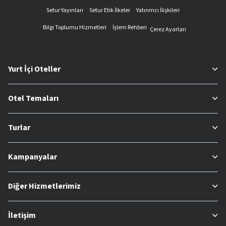
Setur Yayınları
Setur Etik İlkeler
Yatırımcı İlişkileri
Bilgi Toplumu Hizmetleri
İşlem Rehberi
Çerez Ayarları
Yurt İçi Oteller
Otel Temaları
Turlar
Kampanyalar
Diğer Hizmetlerimiz
İletişim