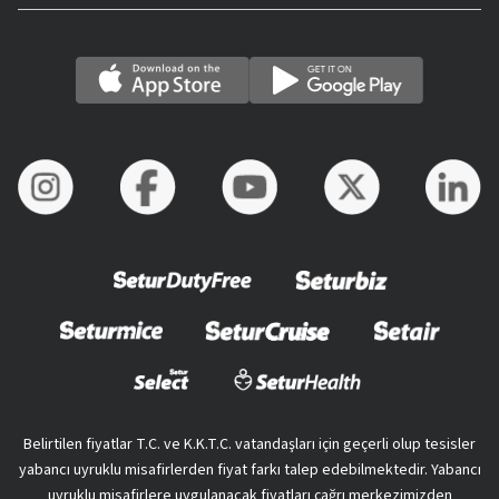
Belirtilen fiyatlar T.C. ve K.K.T.C. vatandaşları için geçerli olup tesisler
yabancı uyruklu misafirlerden fiyat farkı talep edebilmektedir. Yabancı
uyruklu misafirlere uygulanacak fiyatları çağrı merkezimizden