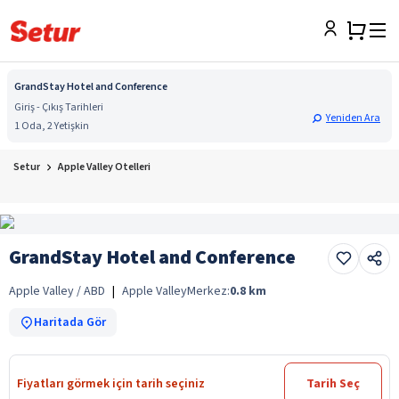
GrandStay Hotel and Conference
Giriş - Çıkış Tarihleri
Yeniden Ara
1 Oda, 2 Yetişkin
Setur
Apple Valley Otelleri
GrandStay Hotel and Conference
Apple Valley / ABD
|
Apple Valley
Merkez:
0.8
km
Haritada Gör
Fiyatları görmek için tarih seçiniz
Tarih Seç