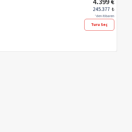
4.399 €
245.377
₺
‘den itibaren
Turu Seç