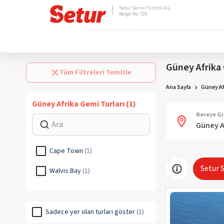
Setur Servis Turistik A.Ş.
Belge No: 728
Güney Afrika 
Tüm Filtreleri Temizle
Ana Sayfa
Güney Af
Güney Afrika Gemi Turları (1)
Nereye Gi
Cape Town
(
1
)
Setur 
Walvis Bay
(
1
)
Sadece yer olan turları göster
(
1
)