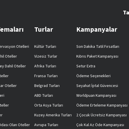
Ta
Temaları
Turlar
Kampanyalar
rvasyon Otelleri
Kültür Turları
Son Dakika Tatil Fırsatları
hil Oteller
Vizesiz Turlar
Kıbrıs Paket Kampanyası
ey Dahil Oteller
Afrika Turları
Setur Extra
teller
Fransa Turları
Ödeme Seçenekleri
ar Oteller
Belgrad Turları
Seyahat İptal Güvencesi
eri
ABD Turları
Worldpuan Kampanyası
teller
Orta Asya Turları
Ödeme Erteleme Kampanyası
er
Kuzey Amerika Turları
2 Çocuk Ücretsiz Kampanyası
 Odası Olan Oteller
Avrupa Turları
Çok Kal Az Öde Kampanyası