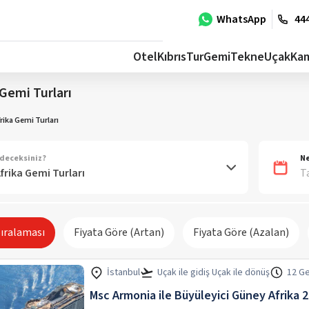
WhatsApp
444
Otel
Kıbrıs
Tur
Gemi
Tekne
Uçak
Ka
Gemi Turları
rika Gemi Turları
deceksiniz?
Ne
T
Sıralaması
Fiyata Göre (Artan)
Fiyata Göre (Azalan)
İstanbul
Uçak ile gidiş Uçak ile dönüş
12 Ge
Msc Armonia ile Büyüleyici Güney Afrika 