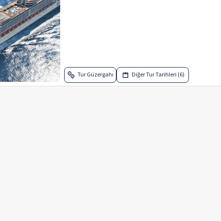
Tur Güzergahı
Diğer Tur Tarihleri (6)