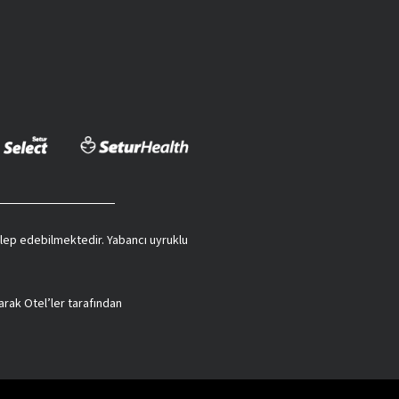
 talep edebilmektedir. Yabancı uyruklu
arak Otel’ler tarafından