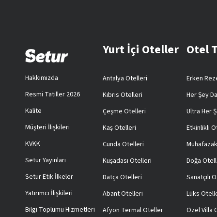
Yurt İçi Oteller
Otel 
Hakkımızda
Antalya Otelleri
Erken Reze
Resmi Tatiller 2026
Kıbrıs Otelleri
Her Şey Da
Kalite
Çeşme Otelleri
Ultra Her Ş
Müşteri İlişkileri
Kaş Otelleri
Etkinlikli O
KVKK
Cunda Otelleri
Muhafazak
Setur Yayınları
Kuşadası Otelleri
Doğa Otell
Setur Etik İlkeler
Datça Otelleri
Sanatçılı O
Yatırımcı İlişkileri
Abant Otelleri
Lüks Otell
Bilgi Toplumu Hizmetleri
Afyon Termal Oteller
Özel Villa