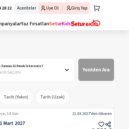
 28 22
Acenteler
Üye Ol
Giriş Yap
mpanyalar
Yaz Fırsatları
SeturKids
 Zaman Gitmek İstersiniz?
Yeniden Ara
arih Seçimi
Tarih (Yakın)
Tarih (Uzak)
ce, 14 Gün
21.03.2027
'den itibaren
21 Mart 2027