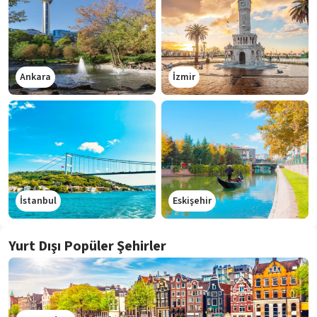
Ankara
İzmir
İstanbul
Eskişehir
Yurt Dışı Popüler Şehirler