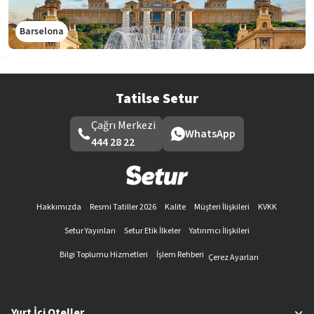
Barselona
Tatilse Setur
Çağrı Merkezi
WhatsApp
444 28 22
Hakkımızda
Resmi Tatiller 2026
Kalite
Müşteri İlişkileri
KVKK
Setur Yayınları
Setur Etik İlkeler
Yatırımcı İlişkileri
Bilgi Toplumu Hizmetleri
İşlem Rehberi
Çerez Ayarları
Yurt İçi Oteller