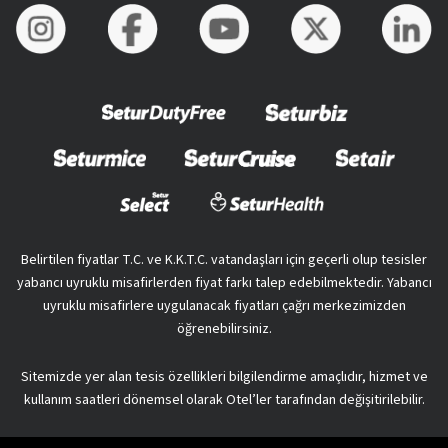
Belirtilen fiyatlar T.C. ve K.K.T.C. vatandaşları için geçerli olup tesisler
yabancı uyruklu misafirlerden fiyat farkı talep edebilmektedir. Yabancı
uyruklu misafirlere uygulanacak fiyatları çağrı merkezimizden
öğrenebilirsiniz.
Sitemizde yer alan tesis özellikleri bilgilendirme amaçlıdır, hizmet ve
kullanım saatleri dönemsel olarak Otel’ler tarafından değişitirilebilir.