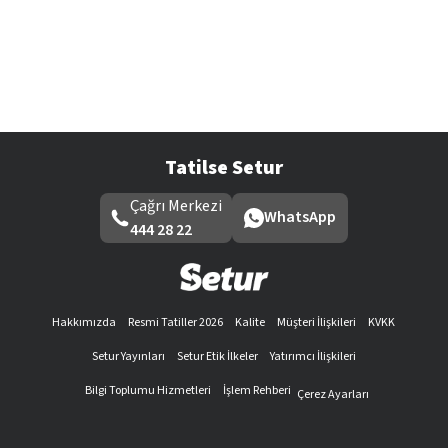
Tatilse Setur
Çağrı Merkezi
WhatsApp
444 28 22
Hakkımızda
Resmi Tatiller 2026
Kalite
Müşteri İlişkileri
KVKK
Setur Yayınları
Setur Etik İlkeler
Yatırımcı İlişkileri
Bilgi Toplumu Hizmetleri
İşlem Rehberi
Çerez Ayarları