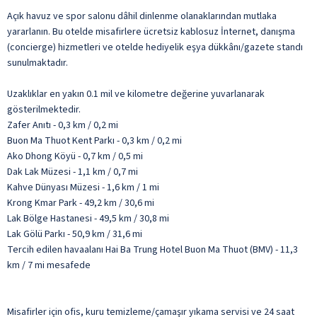
Açık havuz ve spor salonu dâhil dinlenme olanaklarından mutlaka
yararlanın. Bu otelde misafirlere ücretsiz kablosuz İnternet, danışma
(concierge) hizmetleri ve otelde hediyelik eşya dükkânı/gazete standı
sunulmaktadır.
Uzaklıklar en yakın 0.1 mil ve kilometre değerine yuvarlanarak
gösterilmektedir.
Zafer Anıtı - 0,3 km / 0,2 mi
Buon Ma Thuot Kent Parkı - 0,3 km / 0,2 mi
Ako Dhong Köyü - 0,7 km / 0,5 mi
Dak Lak Müzesi - 1,1 km / 0,7 mi
Kahve Dünyası Müzesi - 1,6 km / 1 mi
Krong Kmar Park - 49,2 km / 30,6 mi
Lak Bölge Hastanesi - 49,5 km / 30,8 mi
Lak Gölü Parkı - 50,9 km / 31,6 mi
Tercih edilen havaalanı Hai Ba Trung Hotel Buon Ma Thuot (BMV) - 11,3
km / 7 mi mesafede
Misafirler için ofis, kuru temizleme/çamaşır yıkama servisi ve 24 saat