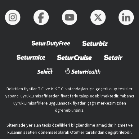
Belirtilen fiyatlar T.C. ve K.K.T.C. vatandaşları için geçerli olup tesisler
yabancı uyruklu misafirlerden fiyat farkı talep edebilmektedir. Yabancı
uyruklu misafirlere uygulanacak fiyatları çağrı merkezimizden
öğrenebilirsiniz.
Sitemizde yer alan tesis özellikleri bilgilendirme amaçlıdır, hizmet ve
kullanım saatleri dönemsel olarak Otel’ler tarafından değişitirilebilir.