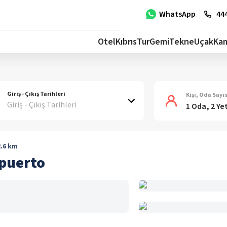
WhatsApp
444
Otel
Kıbrıs
Tur
Gemi
Tekne
Uçak
Ka
Giriş - Çıkış Tarihleri
Kişi, Oda Sayıs
Giriş - Çıkış Tarihleri
1 Oda, 2 Ye
.6
km
opuerto