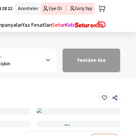
 28 22
Acenteler
Üye Ol
Giriş Yap
mpanyalar
Yaz Fırsatları
SeturKids
ı
Yeniden Ara
tişkin
Haritada Gör