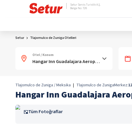
Setur Servis Turistik A.Ş.
Belge No: 728
Setur
Tlajomulco de Zuniga Otelleri
Otel / Konum
Tlajomulco de Zuniga / Meksika
|
Tlajomulco de Zuniga
Merkez:
12
Hangar Inn Guadalajara Aer
Tüm Fotoğraflar