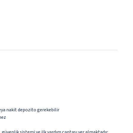
eya nakit depozito gerekebilir
mez
üvenlik sistemi ve ilk yardım çantası yer almaktadır