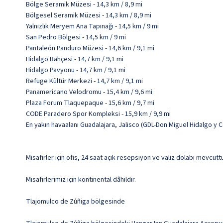
Bölge Seramik Müzesi - 14,3 km / 8,9 mi
Bölgesel Seramik Müzesi - 14,3 km / 8,9 mi
Yalnızlık Meryem Ana Tapınağı - 14,5 km / 9 mi
San Pedro Bölgesi - 14,5 km / 9 mi
Pantaleón Panduro Müzesi - 14,6 km / 9,1 mi
Hidalgo Bahçesi - 14,7 km / 9,1 mi
Hidalgo Pavyonu - 14,7 km / 9,1 mi
Refuge Kültür Merkezi - 14,7 km / 9,1 mi
Panamericano Velodromu - 15,4 km / 9,6 mi
Plaza Forum Tlaquepaque - 15,6 km / 9,7 mi
CODE Paradero Spor Kompleksi - 15,9 km / 9,9 mi
En yakın havaalanı Guadalajara, Jalisco (GDL-Don Miguel Hidalgo y Cos
Misafirler için ofis, 24 saat açık resepsiyon ve valiz dolabı mevcutt
Misafirlerimiz için kontinental dâhildir.
Tlajomulco de Zúñiga bölgesinde