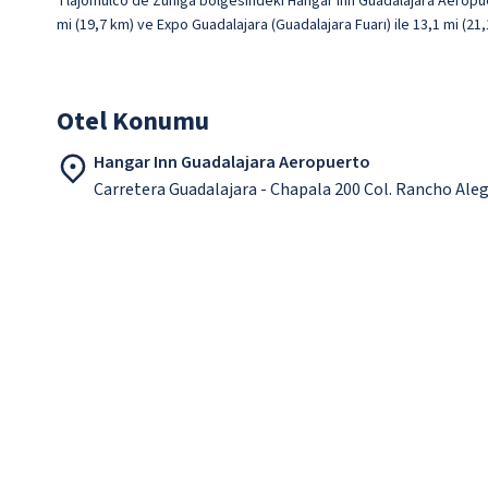
Tlajomulco de Zúñiga bölgesindeki Hangar Inn Guadalajara Aeropuer
mi (19,7 km) ve Expo Guadalajara (Guadalajara Fuarı) ile 13,1 mi (2
Otel Konumu
Hangar Inn Guadalajara Aeropuerto
Carretera Guadalajara - Chapala 200 Col. Rancho Ale