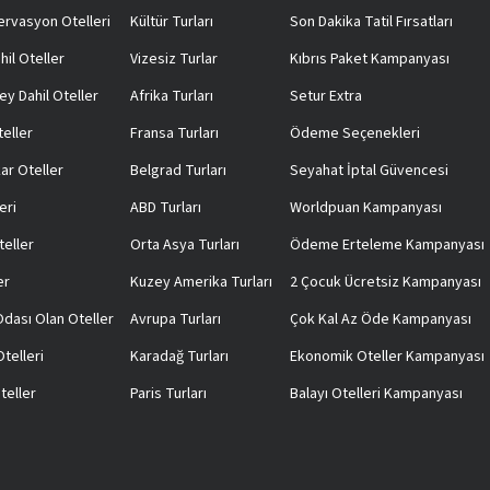
rvasyon Otelleri
Kültür Turları
Son Dakika Tatil Fırsatları
hil Oteller
Vizesiz Turlar
Kıbrıs Paket Kampanyası
ey Dahil Oteller
Afrika Turları
Setur Extra
teller
Fransa Turları
Ödeme Seçenekleri
ar Oteller
Belgrad Turları
Seyahat İptal Güvencesi
eri
ABD Turları
Worldpuan Kampanyası
teller
Orta Asya Turları
Ödeme Erteleme Kampanyası
er
Kuzey Amerika Turları
2 Çocuk Ücretsiz Kampanyası
 Odası Olan Oteller
Avrupa Turları
Çok Kal Az Öde Kampanyası
telleri
Karadağ Turları
Ekonomik Oteller Kampanyası
teller
Paris Turları
Balayı Otelleri Kampanyası