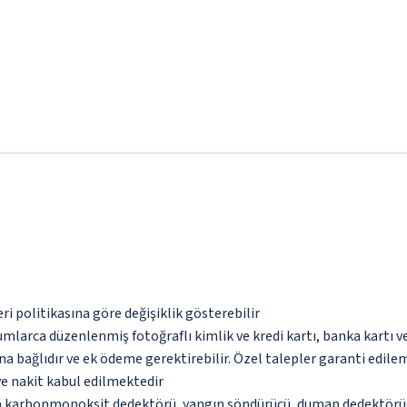
eri politikasına göre değişiklik gösterebilir
umlarca düzenlenmiş fotoğraflı kimlik ve kredi kartı, banka kartı v
na bağlıdır ve ek ödeme gerektirebilir. Özel talepler garanti edile
ve nakit kabul edilmektedir
da karbonmonoksit dedektörü, yangın söndürücü, duman dedektörü, g