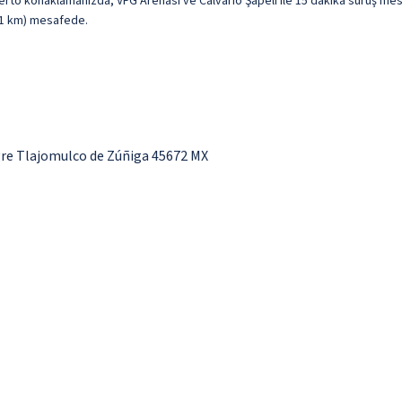
to konaklamanızda, VFG Arenası ve Calvario Şapeli ile 15 dakika sürüş mesa
1,1 km) mesafede.
gre Tlajomulco de Zúñiga 45672 MX