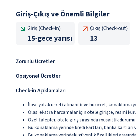
Giriş-Çıkış ve Önemli Bilgiler
Giriş (Check-in)
Çıkış (Check-out)
15
-
gece yarısı
13
Zorunlu Ücretler
Opsiyonel Ücretler
Check-in Açıklamaları
İlave yatak ücreti alınabilir ve bu ücret, konaklama y
Olası ekstra harcamalar için otele girişte, resmi kur
Özel talepler, otele giriş sırasında müsaitlik durumu
Bu konaklama yerinde kredi kartları, banka kartları 
Bu konaklama yerindeki güvenlik özellikleri arasın