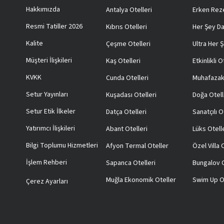
Hakkımızda
Antalya Otelleri
Erken Reze
Resmi Tatiller 2026
Kıbrıs Otelleri
Her Şey Da
Kalite
Çeşme Otelleri
Ultra Her Ş
Müşteri İlişkileri
Kaş Otelleri
Etkinlikli O
KVKK
Cunda Otelleri
Muhafazak
Setur Yayınları
Kuşadası Otelleri
Doğa Otell
Setur Etik İlkeler
Datça Otelleri
Sanatçılı O
Yatırımcı İlişkileri
Abant Otelleri
Lüks Otell
Bilgi Toplumu Hizmetleri
Afyon Termal Oteller
Özel Villa
İşlem Rehberi
Sapanca Otelleri
Bungalov O
Muğla Ekonomik Oteller
Swim Up O
Çerez Ayarları