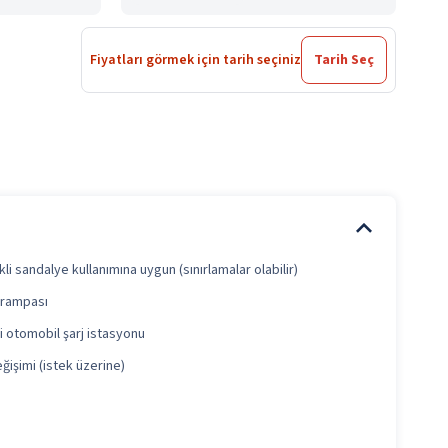
Fiyatları görmek için tarih seçiniz
Tarih Seç
li sandalye kullanımına uygun (sınırlamalar olabilir)
ş rampası
li otomobil şarj istasyonu
ğişimi (istek üzerine)