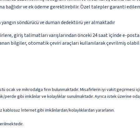
na bağlıdır ve ek ödeme gerektirebilir. Özel talepler garanti edile
da yangın söndürücü ve duman dedektörü yer almaktadır
re, giriş talimatları varışlarından önceki 24 saat içinde e-posta 
nan bilgiler, otomatik çeviri araçları kullanılarak çevrilmiş olabili
tü ocak ve mikrodalga fırın bulunmaktadır. Misafirlerin iyi vakit geçirmesi iç
eşlik/perde gibi imkânlar ve kolaylıklar sunulmaktadır. Ayrıca istek üzerine od
iz kablosuz İnternet gibi imkânlardan/kolaylıklardan yararlanın.
erilmektedir.