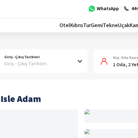
WhatsApp
444
Otel
Kıbrıs
Tur
Gemi
Tekne
Uçak
Ka
Giriş - Çıkış Tarihleri
Kişi, Oda Sayıs
Giriş - Çıkış Tarihleri
1 Oda, 2 Ye
'Isle Adam