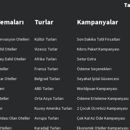
Ta
Temaları
Turlar
Kampanyalar
rvasyon Otelleri
Kültür Turları
Son Dakika Tatil Fırsatları
hil Oteller
Vizesiz Turlar
Kıbrıs Paket Kampanyası
ey Dahil Oteller
Afrika Turları
Setur Extra
teller
Fransa Turları
Ödeme Seçenekleri
ar Oteller
Belgrad Turları
Seyahat İptal Güvencesi
eri
ABD Turları
Worldpuan Kampanyası
teller
Orta Asya Turları
Ödeme Erteleme Kampanyası
er
Kuzey Amerika Turları
2 Çocuk Ücretsiz Kampanyası
 Odası Olan Oteller
Avrupa Turları
Çok Kal Az Öde Kampanyası
telleri
Karadağ Turları
Ekonomik Oteller Kampanyası