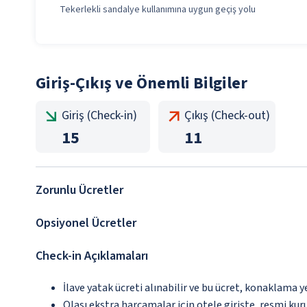
Tekerlekli sandalye kullanımına uygun geçiş yolu
Giriş-Çıkış ve Önemli Bilgiler
Giriş (Check-in)
Çıkış (Check-out)
15
11
Zorunlu Ücretler
Opsiyonel Ücretler
Check-in Açıklamaları
İlave yatak ücreti alınabilir ve bu ücret, konaklama y
Olası ekstra harcamalar için otele girişte, resmi kur