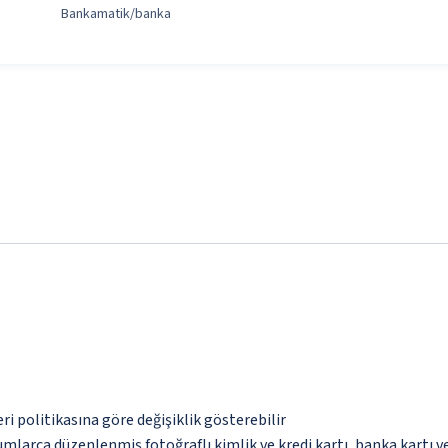
Bankamatik/banka
eri politikasına göre değişiklik gösterebilir
umlarca düzenlenmiş fotoğraflı kimlik ve kredi kartı, banka kartı v