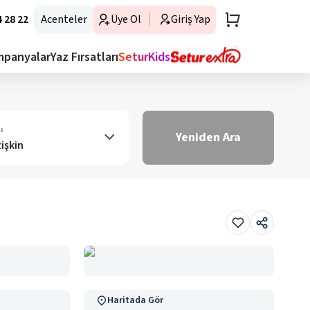
 28 22
Acenteler
Üye Ol
Giriş Yap
mpanyalar
Yaz Fırsatları
SeturKids
ı
Yeniden Ara
tişkin
Haritada Gör