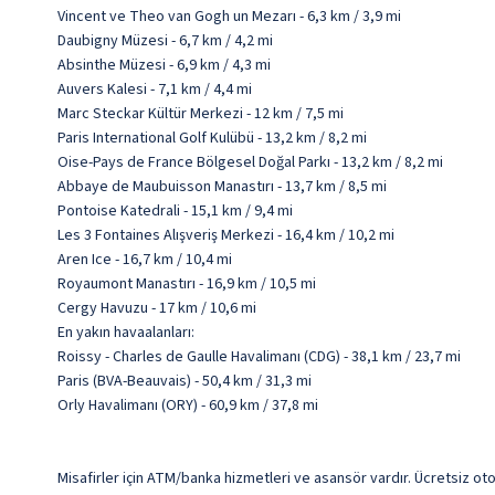
Vincent ve Theo van Gogh un Mezarı - 6,3 km / 3,9 mi
Daubigny Müzesi - 6,7 km / 4,2 mi
Absinthe Müzesi - 6,9 km / 4,3 mi
Auvers Kalesi - 7,1 km / 4,4 mi
Marc Steckar Kültür Merkezi - 12 km / 7,5 mi
Paris International Golf Kulübü - 13,2 km / 8,2 mi
Oise-Pays de France Bölgesel Doğal Parkı - 13,2 km / 8,2 mi
Abbaye de Maubuisson Manastırı - 13,7 km / 8,5 mi
Pontoise Katedrali - 15,1 km / 9,4 mi
Les 3 Fontaines Alışveriş Merkezi - 16,4 km / 10,2 mi
Aren Ice - 16,7 km / 10,4 mi
Royaumont Manastırı - 16,9 km / 10,5 mi
Cergy Havuzu - 17 km / 10,6 mi
En yakın havaalanları:
Roissy - Charles de Gaulle Havalimanı (CDG) - 38,1 km / 23,7 mi
Paris (BVA-Beauvais) - 50,4 km / 31,3 mi
Orly Havalimanı (ORY) - 60,9 km / 37,8 mi
Misafirler için ATM/banka hizmetleri ve asansör vardır. Ücretsiz oto