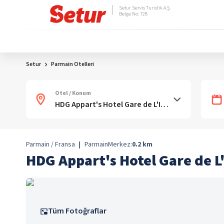
Setur Servis Turistik A.Ş.
Belge No: 728
Setur
Parmain Otelleri
Otel / Konum
Parmain / Fransa
|
Parmain
Merkez:
0.2
km
HDG Appart's Hotel Gare de L
Tüm Fotoğraflar