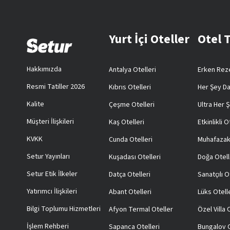
Yurt İçi Oteller
Otel 
Hakkımızda
Antalya Otelleri
Erken Reze
Resmi Tatiller 2026
Kıbrıs Otelleri
Her Şey Da
Kalite
Çeşme Otelleri
Ultra Her Ş
Müşteri İlişkileri
Kaş Otelleri
Etkinlikli O
KVKK
Cunda Otelleri
Muhafazak
Setur Yayınları
Kuşadası Otelleri
Doğa Otell
Setur Etik İlkeler
Datça Otelleri
Sanatçılı O
Yatırımcı İlişkileri
Abant Otelleri
Lüks Otell
Bilgi Toplumu Hizmetleri
Afyon Termal Oteller
Özel Villa
İşlem Rehberi
Sapanca Otelleri
Bungalov O