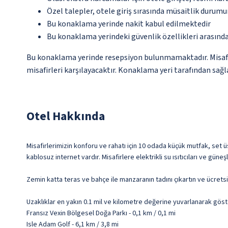
Özel talepler, otele giriş sırasında müsaitlik durumu
Bu konaklama yerinde nakit kabul edilmektedir
Bu konaklama yerindeki güvenlik özellikleri arasın
Bu konaklama yerinde resepsiyon bulunmamaktadır. Misafirle
misafirleri karşılayacaktır. Konaklama yeri tarafından sağla
Otel Hakkında
Misafirlerimizin konforu ve rahatı için 10 odada küçük mutfak, set üs
kablosuz internet vardır. Misafirlere elektrikli su ısıtıcıları ve gün
Zemin katta teras ve bahçe ile manzaranın tadını çıkartın ve ücrets
Uzaklıklar en yakın 0.1 mil ve kilometre değerine yuvarlanarak göst
Fransız Vexin Bölgesel Doğa Parkı - 0,1 km / 0,1 mi
Isle Adam Golf - 6,1 km / 3,8 mi