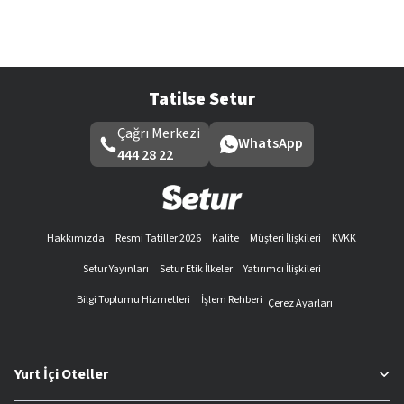
Tatilse Setur
Çağrı Merkezi
WhatsApp
444 28 22
Hakkımızda
Resmi Tatiller 2026
Kalite
Müşteri İlişkileri
KVKK
Setur Yayınları
Setur Etik İlkeler
Yatırımcı İlişkileri
Bilgi Toplumu Hizmetleri
İşlem Rehberi
Çerez Ayarları
Yurt İçi Oteller