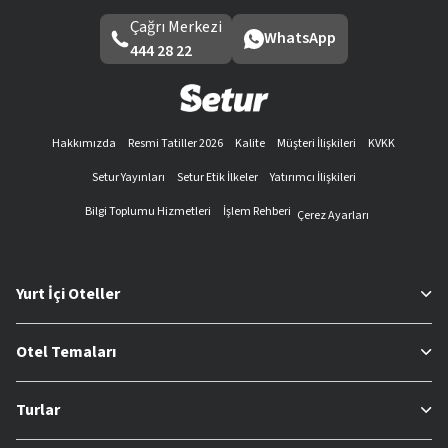
Çağrı Merkezi
WhatsApp
444 28 22
Hakkımızda
Resmi Tatiller 2026
Kalite
Müşteri İlişkileri
KVKK
Setur Yayınları
Setur Etik İlkeler
Yatırımcı İlişkileri
Bilgi Toplumu Hizmetleri
İşlem Rehberi
Çerez Ayarları
Yurt İçi Oteller
Otel Temaları
Turlar