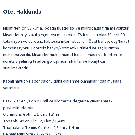
Otel Hakkında
Misafirler için 83 klimalı odada buzdolabı ve mikrodalga fırın mevcuttur.
Misafirlerin iyi vakit geçirmesi için kablolu TV kanalları olan 50-inç LCD
televizyon ve ücretsiz kablosuz internet vardır. Özel banyo, duş/küvet
kombinasyonu, ücretsiz banyo/kozmetik ürünleri ve saç kurutma
makinesi vardır. Misafirlerimize emanet kasası, masa ve telefon ile
ücretsiz şehir içi telefon görüşmesi imkânlar ve kolaylıklar
sunulmaktadır.
Kapalı havuz ve spor salonu dâhil dinlenme olanaklarından mutlaka
yararlanın.
Uzaklıklar en yakın 0.1 mil ve kilometre değerine yuvarlanarak
gösterilmektedir.
Clemmons Golf - 2,1 km / 1,3 mi
Topgolf Greenville - 2,3 km / 1,4 mi
Thornblade Tennis Center - 2,3 km / 1,4 mi
Pelham Mills Site - 2,6 km / 1,6 mi