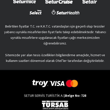
Belirtilen fiyatlar T.C. ve K.K.T.C. vatandaşları için geçerli olup tesisler
yabancı uyruklu misafirlerden fiyat farkı talep edebilmektedir. Yabancı
uyruklu misafirlere uygulanacak fiyatları çağrı merkezimizden
öğrenebilirsiniz.
Sitemizde yer alan tesis özellikleri bilgilendirme amaçlıdır, hizmet ve
kullanım saatleri dönemsel olarak Otel’ler tarafından değişitirilebilir.
SETUR SERVİS TURİSTİK A.Ş
Belge No: 728