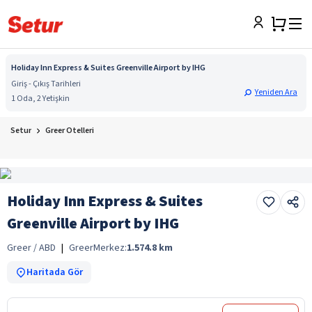
Holiday Inn Express & Suites Greenville Airport by IHG
Giriş - Çıkış Tarihleri
Yeniden Ara
1 Oda, 2 Yetişkin
Setur
Greer Otelleri
Holiday Inn Express & Suites
Greenville Airport by IHG
Greer / ABD
|
Greer
Merkez:
1.574.8
km
Haritada Gör