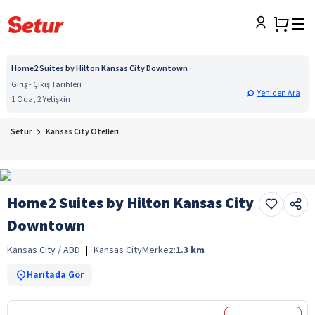
Home2 Suites by Hilton Kansas City Downtown
Giriş - Çıkış Tarihleri
Yeniden Ara
1 Oda, 2 Yetişkin
Setur
Kansas City Otelleri
Home2 Suites by Hilton Kansas City
Downtown
Kansas City / ABD
|
Kansas City
Merkez:
1.3
km
Haritada Gör