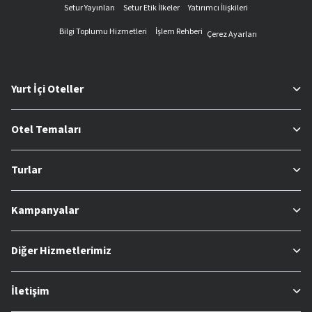
Setur Yayınları
Setur Etik İlkeler
Yatırımcı İlişkileri
Bilgi Toplumu Hizmetleri
İşlem Rehberi
Çerez Ayarları
Yurt İçi Oteller
Otel Temaları
Turlar
Kampanyalar
Diğer Hizmetlerimiz
İletişim