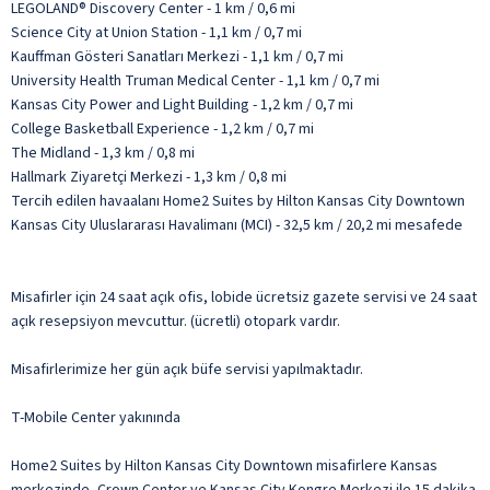
LEGOLAND® Discovery Center - 1 km / 0,6 mi
Science City at Union Station - 1,1 km / 0,7 mi
Kauffman Gösteri Sanatları Merkezi - 1,1 km / 0,7 mi
University Health Truman Medical Center - 1,1 km / 0,7 mi
Kansas City Power and Light Building - 1,2 km / 0,7 mi
College Basketball Experience - 1,2 km / 0,7 mi
The Midland - 1,3 km / 0,8 mi
Hallmark Ziyaretçi Merkezi - 1,3 km / 0,8 mi
Tercih edilen havaalanı Home2 Suites by Hilton Kansas City Downtown
Kansas City Uluslararası Havalimanı (MCI) - 32,5 km / 20,2 mi mesafede
Misafirler için 24 saat açık ofis, lobide ücretsiz gazete servisi ve 24 saat
açık resepsiyon mevcuttur. (ücretli) otopark vardır.
Misafirlerimize her gün açık büfe servisi yapılmaktadır.
T-Mobile Center yakınında
Home2 Suites by Hilton Kansas City Downtown misafirlere Kansas
merkezinde, Crown Center ve Kansas City Kongre Merkezi ile 15 dakika