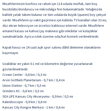
Misafirlerimizin konforu ve rahatı için 114 odada mutfak, tam boy
buzdolabı/dondurucu ve mikrodalga fırın bulunmaktadır. Yatağınızda
kaliteli yatak takımı bulunur ve tüm odalarda büyük (queen) boy çekyat
vardır. Misafirlerin iyi vakit geçirmesi için kablolu TV kanalları olan 32-inç
düz ekran televizyon ve ücretsiz kablosuz internet vardır. Misafirlere
emanet kasası ve kahve/çay makinesi gibi imkânlar ve kolaylıklar
sunulmaktadır. Ayrıca istek üzerine oda/kat hizmeti verilmektedir.
Kapalı havuz ve 24 saat açık spor salonu dâhil dinlenme olanaklarını
kaçırmayın.
Uzaklıklar en yakın 0.1 mil ve kilometre değerine yuvarlanarak
gösterilmektedir.
Crown Center - 0,6 km / 0,3 mi
Arvin Gottlieb Planetarium - 0,7 km / 0,4 mi
Union Station - 0,7 km / 0,5 mi
Grinders KC - 0,8 km / 0,5 mi
SEA LIFE Kansas City Akvaryumu - 0,9 km / 0,5 mi
Kaleidoscope - 0,9 km / 0,6 mi
Kansas City Kongre Merkezi - 1 km / 0,6 mi