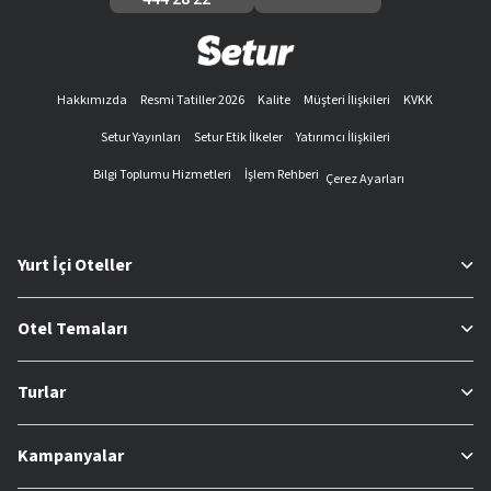
Hakkımızda
Resmi Tatiller 2026
Kalite
Müşteri İlişkileri
KVKK
Setur Yayınları
Setur Etik İlkeler
Yatırımcı İlişkileri
Bilgi Toplumu Hizmetleri
İşlem Rehberi
Çerez Ayarları
Yurt İçi Oteller
Otel Temaları
Turlar
Kampanyalar