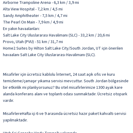
Airborne Trampoline Arena - 6,3 km / 3,9 mi
Alta View Hospital - 7,2 km / 4,5 mi
Sandy Amphitheater - 7,5 km / 4,7 mi
The Pearl On Main - 7,9 km / 4,9 mi
En yakın havaalanları:
Salt Lake City Uluslararası Havalimanı (SLC) - 33,2 km / 20,6 mi
Provo, Utah (PVU) - 51 km / 31,7 mi
Home2 Suites by Hilton Salt Lake City/South Jordan, UT için önerilen
havaalanı Salt Lake City Uluslararası Havalimanı (SLC).
Misafirler için ücretsiz kablolu İnternet, 24 saat açık ofis ve kuru
temizleme/çamaşır yıkama servisi mevcuttur. South Jordan bölgesinde
bir etkinlik mi planlıyorsunuz? Bu otel misafirlerimize 1300 ayak kare
alanda konferans alanı ve toplantı odası sunmaktadır. Ücretsiz otopark
vardır.
MisafirlereHafta içi 6 ve 9 arasında ücretsiz hazır paket kahvaltı servisi
yapılmaktadır.