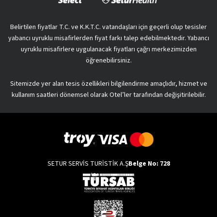
Belirtilen fiyatlar T.C. ve K.K.T.C. vatandaşları için geçerli olup tesisler
yabancı uyruklu misafirlerden fiyat farkı talep edebilmektedir. Yabancı
uyruklu misafirlere uygulanacak fiyatları çağrı merkezimizden
öğrenebilirsiniz.
Sitemizde yer alan tesis özellikleri bilgilendirme amaçlıdır, hizmet ve
kullanım saatleri dönemsel olarak Otel’ler tarafından değişitirilebilir.
SETUR SERVİS TURİSTİK A.Ş
Belge No: 728