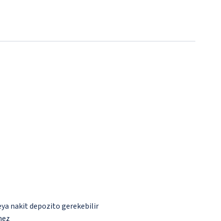
eya nakit depozito gerekebilir
mez