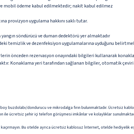
 ve mobil ödeme kabul edilmektedir; nakit kabul edilmez
tına provizyon uygulama hakkını saklı tutar.
da yangın söndürücü ve duman dedektörü yer almaktadır
deki temizlik ve dezenfeksiyon uygulamalarına uyduğunu belirtmek
lerin önceden rezervasyon onayındaki bilgileri kullanarak konakla
ktır. Konaklama yeri tarafından sağlanan bilgiler, otomatik çeviri a
 boy buzdolabı/dondurucu ve mikrodalga fırın bulunmaktadır. Ücretsiz kablolu 
n ile ücretsiz şehir içi telefon görüşmesi imkânlar ve kolaylıklar sunulmaktad
nı kaçırmayın. Bu otelde ayrıca ücretsiz kablosuz İnternet, otelde hediyelik