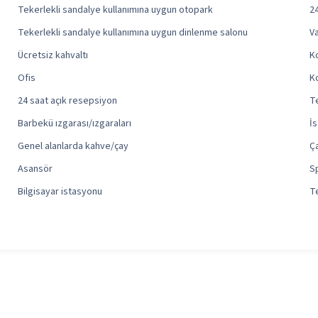
Tekerlekli sandalye kullanımına uygun otopark
24
Tekerlekli sandalye kullanımına uygun dinlenme salonu
Va
Ücretsiz kahvaltı
Ko
Ofis
Ko
24 saat açık resepsiyon
Te
Barbekü ızgarası/ızgaraları
İs
Genel alanlarda kahve/çay
Ç
Asansör
S
Bilgisayar istasyonu
Te