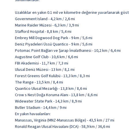
sunulmaktadır.
Uzaklıklar en yakın 0.1 mil ve kilometre değerine yuvarlanarak göst
Government Island - 4,2 km / 2,6 mi
Marine Raider Müzesi - 6,3 km / 3,9 mi
Stafford Hospital - 8,8 km / 5,4 mi
Embrey Mill Dogwood Dog Park - 9 km / 5,6 mi
Deniz Piyadeleri Üssü Quantico - 9 km / 5,6 mi
Potomac Point Bağları ve Şarap İmalathanesi - 10,2 km / 6,4 mi
Augustine Golf Club - 10,6 km / 6,6 mi
FBI Akademisi - 11,7 km / 7,3 mi
Ulusal Deniz Müzesi - 13 km / 8,1 mi
Forest Greens Golf Kulübü - 13,3 km / 8,3 mi
The Range - 13,5 km / 8,4 mi
Quantico Ulusal Mezarlığı - 13,8 km / 8,6 mi
Crow s Nest Doğa Koruma Alanı - 13,8 km / 8,6 mi
Widewater State Park - 14,3 km / 8,9 mi
Butler Stadium - 14,4 km / 9 mi
En yakın havaalanları:
Manassas, Virginia (MNZ-Manassas Bölge) - 43,5 km / 27 mi
Ronald Reagan Ulusal Havaalanı (DCA) - 58,9 km / 36,6 mi