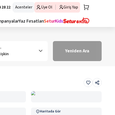
 28 22
Acenteler
Üye Ol
Giriş Yap
mpanyalar
Yaz Fırsatları
SeturKids
ı
Yeniden Ara
tişkin
Haritada Gör