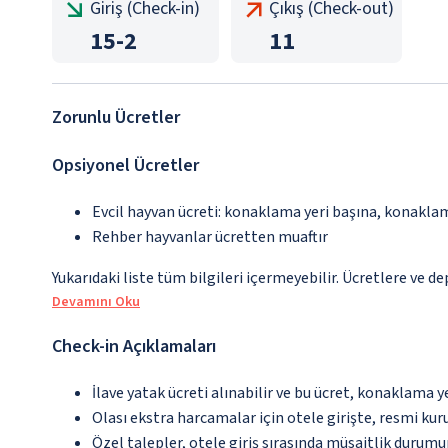
Giriş (Check-in)
Çıkış (Check-out)
15
-
2
11
Zorunlu Ücretler
Opsiyonel Ücretler
Evcil hayvan ücreti: konaklama yeri başına, konakla
Rehber hayvanlar ücretten muaftır
Yukarıdaki liste tüm bilgileri içermeyebilir. Ücretlere ve d
Devamını Oku
Check-in Açıklamaları
İlave yatak ücreti alınabilir ve bu ücret, konaklama y
Olası ekstra harcamalar için otele girişte, resmi kur
Özel talepler, otele giriş sırasında müsaitlik durumu