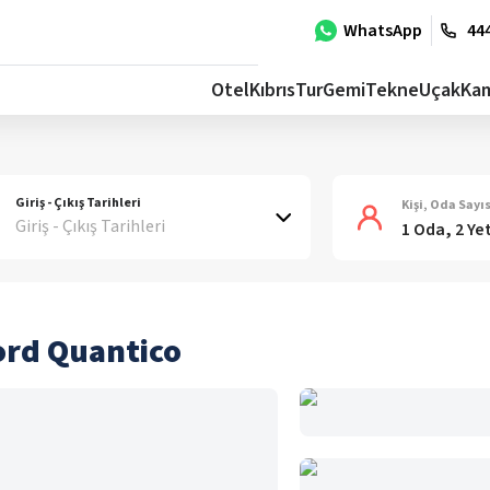
WhatsApp
444
Otel
Kıbrıs
Tur
Gemi
Tekne
Uçak
Ka
Giriş - Çıkış Tarihleri
Kişi, Oda Sayıs
Giriş - Çıkış Tarihleri
1 Oda, 2 Ye
ord Quantico