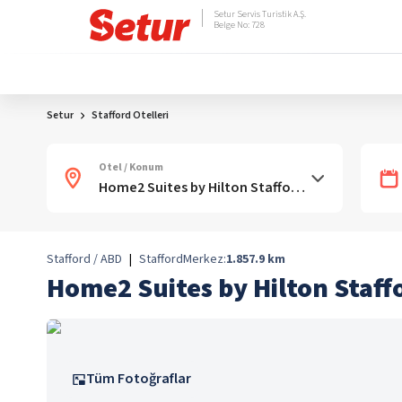
Setur Servis Turistik A.Ş.
Belge No: 728
Setur
Stafford Otelleri
Otel / Konum
Stafford / ABD
|
Stafford
Merkez:
1.857.9
km
Home2 Suites by Hilton Staff
Tüm Fotoğraflar