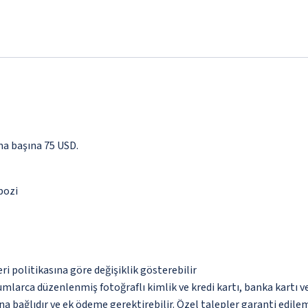
ma başına 75 USD.
epozi
eri politikasına göre değişiklik gösterebilir
umlarca düzenlenmiş fotoğraflı kimlik ve kredi kartı, banka kartı v
na bağlıdır ve ek ödeme gerektirebilir. Özel talepler garanti edile