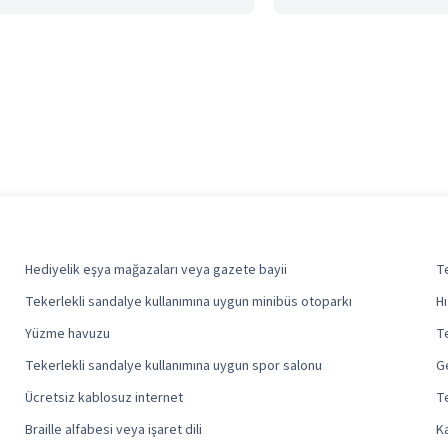
Hediyelik eşya mağazaları veya gazete bayii
Te
Tekerlekli sandalye kullanımına uygun minibüs otoparkı
Hı
Yüzme havuzu
Te
Tekerlekli sandalye kullanımına uygun spor salonu
Ge
Ücretsiz kablosuz internet
Te
Braille alfabesi veya işaret dili
Ka