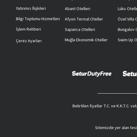
Yatırımcı İlişkileri
Abant Otelleri
Lüks Otell
Bilgi Toplumu Hizmetleri
Afyon Termal Oteller
Özel Villa
İşlem Rehberi
Sapanca Otelleri
Bungalov O
Muğla Ekonomik Oteller
Swim Up O
Çerez Ayarları
Belirtilen fiyatlar T.C. ve K.K.T.C. 
Sitemizde yer alan tesi