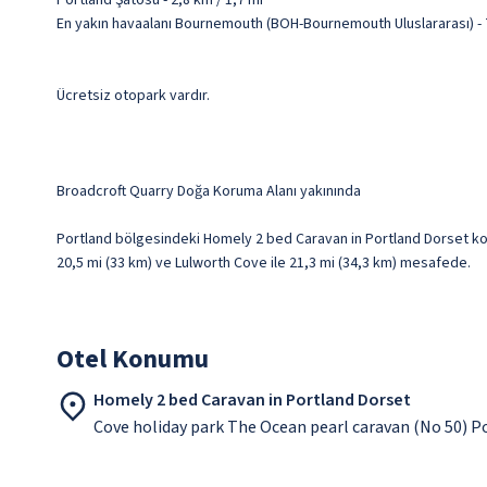
Portland Şatosu - 2,8 km / 1,7 mi
En yakın havaalanı Bournemouth (BOH-Bournemouth Uluslararası) - 7
Ücretsiz otopark vardır.
Broadcroft Quarry Doğa Koruma Alanı yakınında
Portland bölgesindeki Homely 2 bed Caravan in Portland Dorset kon
20,5 mi (33 km) ve Lulworth Cove ile 21,3 mi (34,3 km) mesafede.
Otel Konumu
Homely 2 bed Caravan in Portland Dorset
Cove holiday park The Ocean pearl caravan (No 50) 