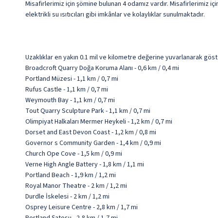
Misafirlerimiz için şömine bulunan 4 odamız vardır. Misafirlerimiz iç
elektrikli su ısıtıcıları gibi imkânlar ve kolaylıklar sunulmaktadır.
Uzaklıklar en yakın 0.1 mil ve kilometre değerine yuvarlanarak göst
Broadcroft Quarry Doğa Koruma Alanı - 0,6 km / 0,4 mi
Portland Müzesi - 1,1 km / 0,7 mi
Rufus Castle - 1,1 km / 0,7 mi
Weymouth Bay - 1,1 km / 0,7 mi
Tout Quarry Sculpture Park - 1,1 km / 0,7 mi
Olimpiyat Halkaları Mermer Heykeli - 1,2 km / 0,7 mi
Dorset and East Devon Coast - 1,2 km / 0,8 mi
Governor s Community Garden - 1,4 km / 0,9 mi
Church Ope Cove - 1,5 km / 0,9 mi
Verne High Angle Battery - 1,8 km / 1,1 mi
Portland Beach - 1,9 km / 1,2 mi
Royal Manor Theatre - 2 km / 1,2 mi
Durdle İskelesi - 2 km / 1,2 mi
Osprey Leisure Centre - 2,8 km / 1,7 mi