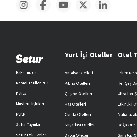
Yurt İçi Oteller
Otel 
Hakkımızda
Antalya Otelleri
Erken Reze
Resmi Tatiller 2026
Kıbrıs Otelleri
Her Şey Da
Kalite
Çeşme Otelleri
Ultra Her Ş
Müşteri İlişkileri
Kaş Otelleri
Etkinlikli O
KVKK
Cunda Otelleri
Muhafazak
Setur Yayınları
Kuşadası Otelleri
Doğa Otell
Setur Etik İlkeler
Datça Otelleri
Sanatçılı O