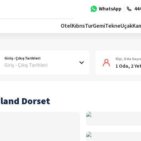
WhatsApp
444
Otel
Kıbrıs
Tur
Gemi
Tekne
Uçak
Ka
Giriş - Çıkış Tarihleri
Kişi, Oda Sayıs
Giriş - Çıkış Tarihleri
1 Oda, 2 Ye
tland Dorset