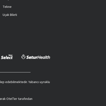
Tekne
Uçak Bileti
 talep edebilmektedir. Yabancı uyruklu
arak Otel’ler tarafından