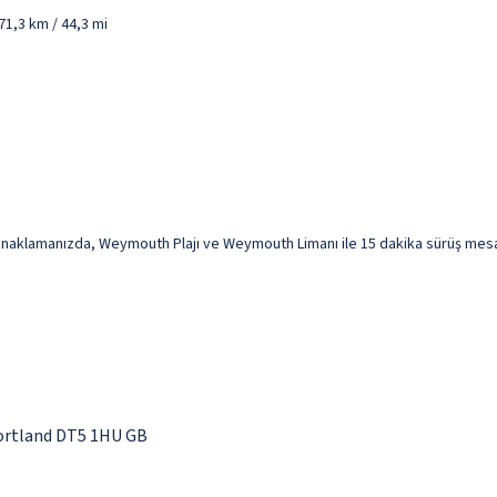
1,3 km / 44,3 mi
aklamanızda, Weymouth Plajı ve Weymouth Limanı ile 15 dakika sürüş mesafe
Portland DT5 1HU GB