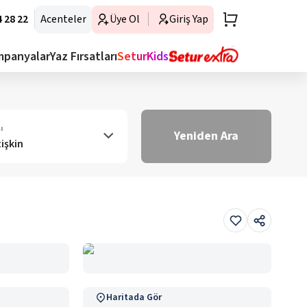
 28 22
Acenteler
Üye Ol
Giriş Yap
mpanyalar
Yaz Fırsatları
SeturKids
ı
Yeniden Ara
tişkin
Haritada Gör