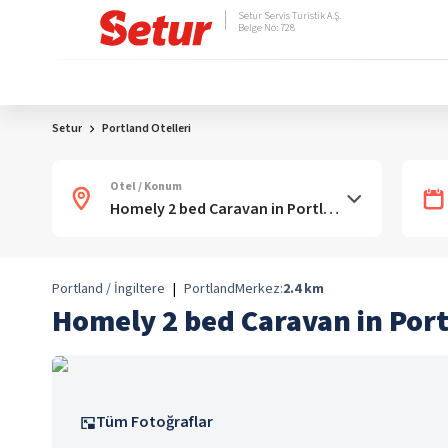
Setur Servis Turistik A.Ş.
Belge No: 728
Setur
Portland Otelleri
Otel / Konum
Portland / İngiltere
|
Portland
Merkez:
2.4
km
Homely 2 bed Caravan in Por
Tüm Fotoğraflar