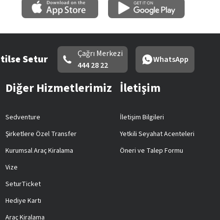
Çağrı Merkezi
tilse Setur
WhatsApp
444 28 22
Diğer Hizmetlerimiz
İletişim
Sedventure
İletişim Bilgileri
Şirketlere Özel Transfer
Yetkili Seyahat Acenteleri
Kurumsal Araç Kiralama
Öneri ve Talep Formu
Vize
SeturTicket
Hediye Kartı
Araç Kiralama