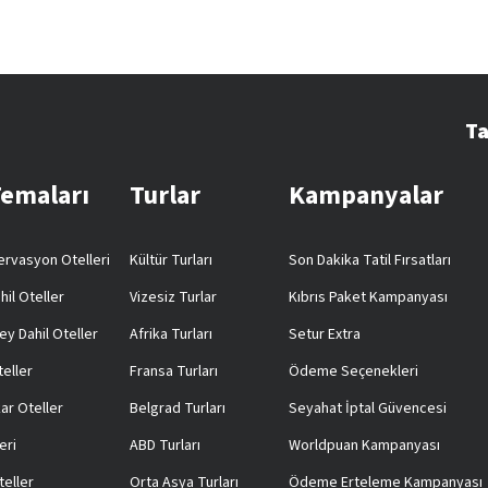
Ta
Temaları
Turlar
Kampanyalar
rvasyon Otelleri
Kültür Turları
Son Dakika Tatil Fırsatları
hil Oteller
Vizesiz Turlar
Kıbrıs Paket Kampanyası
ey Dahil Oteller
Afrika Turları
Setur Extra
teller
Fransa Turları
Ödeme Seçenekleri
ar Oteller
Belgrad Turları
Seyahat İptal Güvencesi
eri
ABD Turları
Worldpuan Kampanyası
teller
Orta Asya Turları
Ödeme Erteleme Kampanyası