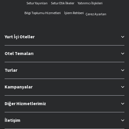
Setur Yayınları
Setur Etik İlkeler
Yatırımcı İlişkileri
Bilgi Toplumu Hizmetleri
İşlem Rehberi
Çerez Ayarları
Yurt İçi Oteller
Otel Temaları
Turlar
Kampanyalar
Diğer Hizmetlerimiz
İletişim