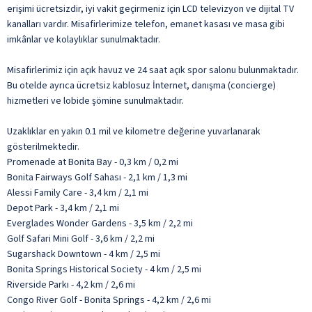
erişimi ücretsizdir, iyi vakit geçirmeniz için LCD televizyon ve dijital TV
kanalları vardır. Misafirlerimize telefon, emanet kasası ve masa gibi
imkânlar ve kolaylıklar sunulmaktadır.
Misafirlerimiz için açık havuz ve 24 saat açık spor salonu bulunmaktadır.
Bu otelde ayrıca ücretsiz kablosuz İnternet, danışma (concierge)
hizmetleri ve lobide şömine sunulmaktadır.
Uzaklıklar en yakın 0.1 mil ve kilometre değerine yuvarlanarak
gösterilmektedir.
Promenade at Bonita Bay - 0,3 km / 0,2 mi
Bonita Fairways Golf Sahası - 2,1 km / 1,3 mi
Alessi Family Care - 3,4 km / 2,1 mi
Depot Park - 3,4 km / 2,1 mi
Everglades Wonder Gardens - 3,5 km / 2,2 mi
Golf Safari Mini Golf - 3,6 km / 2,2 mi
Sugarshack Downtown - 4 km / 2,5 mi
Bonita Springs Historical Society - 4 km / 2,5 mi
Riverside Parkı - 4,2 km / 2,6 mi
Congo River Golf - Bonita Springs - 4,2 km / 2,6 mi