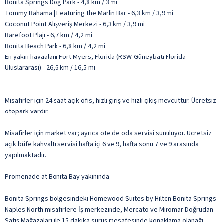
Bonita Springs Dog Park - 4,8 km / 3 mi
Tommy Bahama | Featuring the Marlin Bar - 6,3 km / 3,9 mi
Coconut Point Alışveriş Merkezi - 6,3 km / 3,9 mi
Barefoot Plajı - 6,7 km / 4,2 mi
Bonita Beach Park - 6,8 km / 4,2 mi
En yakın havaalanı Fort Myers, Florida (RSW-Güneybatı Florida
Uluslararası) - 26,6 km / 16,5 mi
Misafirler için 24 saat açık ofis, hızlı giriş ve hızlı çıkış mevcuttur. Ücretsiz
otopark vardır.
Misafirler için market var; ayrıca otelde oda servisi sunuluyor. Ücretsiz
açık büfe kahvaltı servisi hafta içi 6 ve 9, hafta sonu 7 ve 9 arasında
yapılmaktadır.
Promenade at Bonita Bay yakınında
Bonita Springs bölgesindeki Homewood Suites by Hilton Bonita Springs
Naples North misafirlere İş merkezinde, Mercato ve Miromar Doğrudan
Satış Mağazaları ile 15 dakika sürüş mesafesinde konaklama olanağı