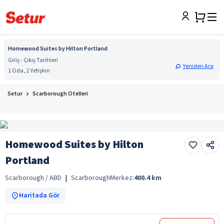
Homewood Suites by Hilton Portland
Giriş - Çıkış Tarihleri
Yeniden Ara
1 Oda, 2 Yetişkin
Setur
Scarborough Otelleri
Homewood Suites by Hilton
Portland
Scarborough / ABD
|
Scarborough
Merkez:
400.4
km
Haritada Gör