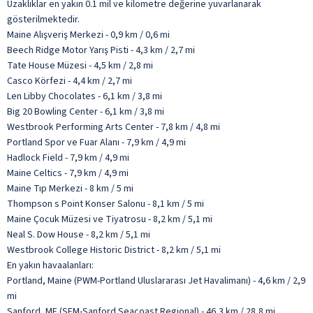
Uzaklıklar en yakın 0.1 mil ve kilometre değerine yuvarlanarak
gösterilmektedir.
Maine Alışveriş Merkezi - 0,9 km / 0,6 mi
Beech Ridge Motor Yarış Pisti - 4,3 km / 2,7 mi
Tate House Müzesi - 4,5 km / 2,8 mi
Casco Körfezi - 4,4 km / 2,7 mi
Len Libby Chocolates - 6,1 km / 3,8 mi
Big 20 Bowling Center - 6,1 km / 3,8 mi
Westbrook Performing Arts Center - 7,8 km / 4,8 mi
Portland Spor ve Fuar Alanı - 7,9 km / 4,9 mi
Hadlock Field - 7,9 km / 4,9 mi
Maine Celtics - 7,9 km / 4,9 mi
Maine Tıp Merkezi - 8 km / 5 mi
Thompson s Point Konser Salonu - 8,1 km / 5 mi
Maine Çocuk Müzesi ve Tiyatrosu - 8,2 km / 5,1 mi
Neal S. Dow House - 8,2 km / 5,1 mi
Westbrook College Historic District - 8,2 km / 5,1 mi
En yakın havaalanları:
Portland, Maine (PWM-Portland Uluslararası Jet Havalimanı) - 4,6 km / 2,9
mi
Sanford, ME (SFM-Sanford Seacoast Regional) - 46,3 km / 28,8 mi