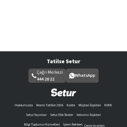
Tatilse Setur
Çağrı Merkezi
WhatsApp
444 28 22
Hakkımızda
Resmi Tatiller 2026
Kalite
Müşteri İlişkileri
KVKK
Setur Yayınları
Setur Etik İlkeler
Yatırımcı İlişkileri
Bilgi Toplumu Hizmetleri
İşlem Rehberi
Çerez Ayarları