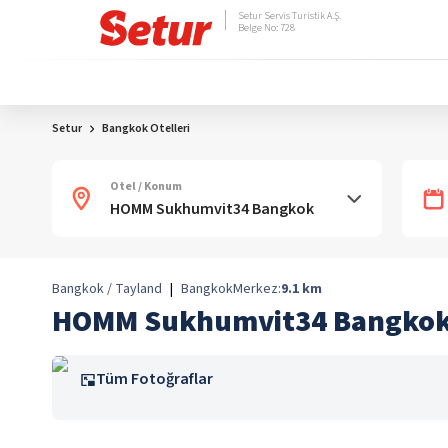
Setur Servis Turistik A.Ş.
Belge No: 728
Setur
Bangkok Otelleri
Otel / Konum
Bangkok / Tayland
|
Bangkok
Merkez:
9.1
km
HOMM Sukhumvit34 Bangko
Tüm Fotoğraflar