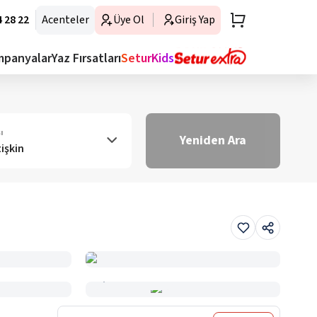
 28 22
Acenteler
Üye Ol
Giriş Yap
mpanyalar
Yaz Fırsatları
SeturKids
ı
Yeniden Ara
tişkin
Haritada Gör