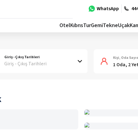
WhatsApp
444
Otel
Kıbrıs
Tur
Gemi
Tekne
Uçak
Ka
Giriş - Çıkış Tarihleri
Kişi, Oda Sayıs
Giriş - Çıkış Tarihleri
1 Oda, 2 Ye
k