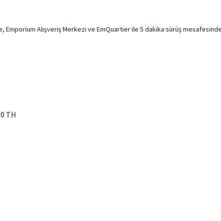
orium Alışveriş Merkezi ve EmQuartier ile 5 dakika sürüş mesafesinde olac
10 TH