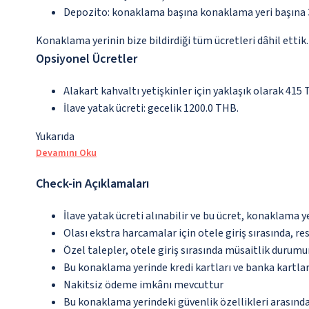
Depozito: konaklama başına konaklama yeri başına
Konaklama yerinin bize bildirdiği tüm ücretleri dâhil ettik.
Opsiyonel Ücretler
Alakart kahvaltı yetişkinler için yaklaşık olarak 415
İlave yatak ücreti: gecelik 1200.0 THB.
Yukarıda
Devamını Oku
Check-in Açıklamaları
İlave yatak ücreti alınabilir ve bu ücret, konaklama y
Olası ekstra harcamalar için otele giriş sırasında, r
Özel talepler, otele giriş sırasında müsaitlik durumu
Bu konaklama yerinde kredi kartları ve banka kartlar
Nakitsiz ödeme imkânı mevcuttur
Bu konaklama yerindeki güvenlik özellikleri arasınd