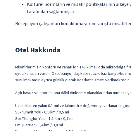
Kültürel normların ve misafir politikalarının ülkeye
tarafından sağlanmıştır.
Resepsiyon çalışanları konaklama yerine varışta misafirleri
Otel Hakkında
Misafirlerimizin konforu ve rahatı için 148 klimalı oda mikrodalga fır
uydu kanalları vardır. Özel banyo, duş kabini, ücretsiz banyo/kozme
sunulmaktadır. Ayrıca günlük olarak oda/kat hizmeti verilmektedir.
Açık havuz ve spor salonu dâhil dinlenme olanaklarından mutlaka ya
Uzaklıklar en yakın 0.1 mil ve kilometre değerine yuvarlanarak göst
Sukhumvit Yolu - 0,9 km / 0,5 mi
Soi Thonglor Yolu - 1,1 km / 0,7 mi
EmQuartier - 1,4 km / 0,8 mi