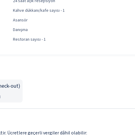
24 saat açık resepsiyon
Kahve dükkanı/kafe sayısı - 1
Asansör
Danışma
Restoran sayısı - 1
Check-out)
n
. Ücretlere geçerli vergiler dâhil olabilir: