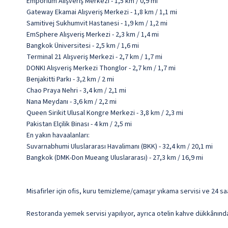
Emporium Alışveriş Merkezi - 1,5 km / 0,9 mi
Gateway Ekamai Alışveriş Merkezi - 1,8 km / 1,1 mi
Samitivej Sukhumvit Hastanesi - 1,9 km / 1,2 mi
EmSphere Alışveriş Merkezi - 2,3 km / 1,4 mi
Bangkok Üniversitesi - 2,5 km / 1,6 mi
Terminal 21 Alışveriş Merkezi - 2,7 km / 1,7 mi
DONKI Alışveriş Merkezi Thonglor - 2,7 km / 1,7 mi
Benjakitti Parkı - 3,2 km / 2 mi
Chao Praya Nehri - 3,4 km / 2,1 mi
Nana Meydanı - 3,6 km / 2,2 mi
Queen Sirikit Ulusal Kongre Merkezi - 3,8 km / 2,3 mi
Pakistan Elçilik Binası - 4 km / 2,5 mi
En yakın havaalanları:
Suvarnabhumi Uluslararası Havalimanı (BKK) - 32,4 km / 20,1 mi
Bangkok (DMK-Don Mueang Uluslararası) - 27,3 km / 16,9 mi
Misafirler için ofis, kuru temizleme/çamaşır yıkama servisi ve 24 s
Restoranda yemek servisi yapılıyor, ayrıca otelin kahve dükkânında/k