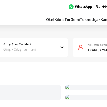
WhatsApp
444
Otel
Kıbrıs
Tur
Gemi
Tekne
Uçak
Ka
Giriş - Çıkış Tarihleri
Kişi, Oda Sayıs
Giriş - Çıkış Tarihleri
1 Oda, 2 Ye