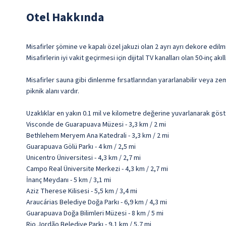
Otel Hakkında
Misafirler şömine ve kapalı özel jakuzi olan 2 ayrı ayrı dekore edil
Misafirlerin iyi vakit geçirmesi için dijital TV kanalları olan 50-inç 
Misafirler sauna gibi dinlenme fırsatlarından yararlanabilir veya zem
piknik alanı vardır.
Uzaklıklar en yakın 0.1 mil ve kilometre değerine yuvarlanarak göst
Visconde de Guarapuava Müzesi - 3,3 km / 2 mi
Bethlehem Meryem Ana Katedrali - 3,3 km / 2 mi
Guarapuava Gölü Parkı - 4 km / 2,5 mi
Unicentro Üniversitesi - 4,3 km / 2,7 mi
Campo Real Üniversite Merkezi - 4,3 km / 2,7 mi
İnanç Meydanı - 5 km / 3,1 mi
Aziz Therese Kilisesi - 5,5 km / 3,4 mi
Araucárias Belediye Doğa Parkı - 6,9 km / 4,3 mi
Guarapuava Doğa Bilimleri Müzesi - 8 km / 5 mi
Rio Jordão Belediye Parkı - 9,1 km / 5,7 mi