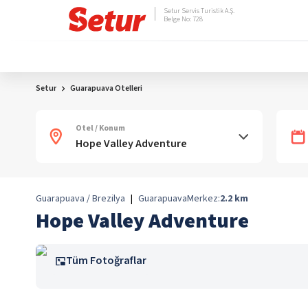
Setur Servis Turistik A.Ş.
Belge No: 728
Setur
Guarapuava Otelleri
Otel / Konum
Guarapuava / Brezilya
|
Guarapuava
Merkez:
2.2
km
Hope Valley Adventure
Tüm Fotoğraflar