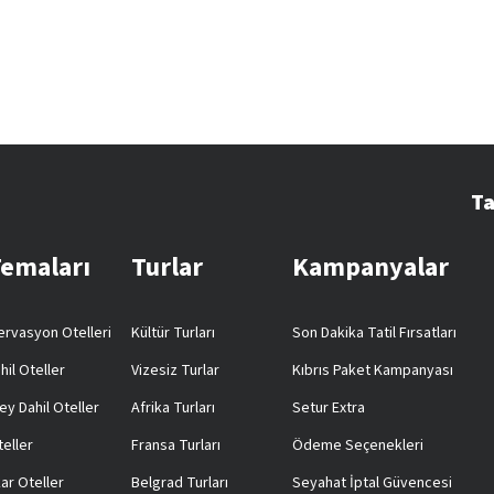
Ta
Temaları
Turlar
Kampanyalar
rvasyon Otelleri
Kültür Turları
Son Dakika Tatil Fırsatları
hil Oteller
Vizesiz Turlar
Kıbrıs Paket Kampanyası
ey Dahil Oteller
Afrika Turları
Setur Extra
teller
Fransa Turları
Ödeme Seçenekleri
ar Oteller
Belgrad Turları
Seyahat İptal Güvencesi