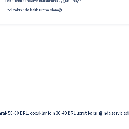
Tekerlekli sandalye kullanımına uygun – hayır
Otel yakınında balık tutma olanağı
larak 50-60 BRL, çocuklar için 30-40 BRL ücret karşılığında servis e