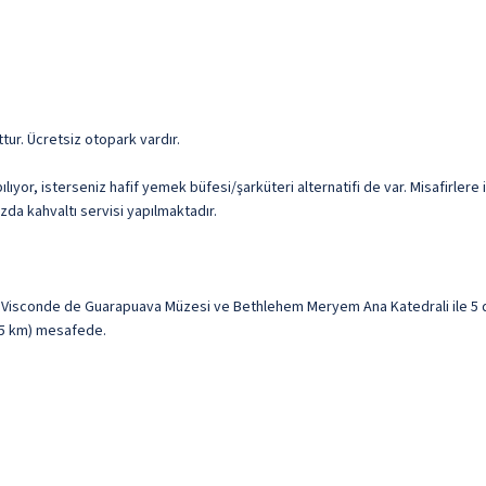
uttur. Ücretsiz otopark vardır.
yor, isterseniz hafif yemek büfesi/şarküteri alternatifi de var. Misafirlere
zda kahvaltı servisi yapılmaktadır.
isconde de Guarapuava Müzesi ve Bethlehem Meryem Ana Katedrali ile 5 da
 (5 km) mesafede.