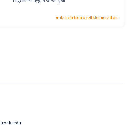
Engellilere uygun servis yok
ile belirtilen özellikler ücretlidir.
dilmektedir