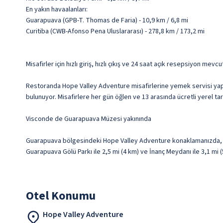
En yakın havaalanları:
Guarapuava (GPB-T. Thomas de Faria) - 10,9 km / 6,8 mi
Curitiba (CWB-Afonso Pena Uluslararası) - 278,8 km / 173,2 mi
Misafirler için hızlı giriş, hızlı çıkış ve 24 saat açık resepsiyon mevc
Restoranda Hope Valley Adventure misafirlerine yemek servisi yapılı
bulunuyor. Misafirlere her gün öğlen ve 13 arasında ücretli yerel tar
Visconde de Guarapuava Müzesi yakınında
Guarapuava bölgesindeki Hope Valley Adventure konaklamanızda, V
Guarapuava Gölü Parkı ile 2,5 mi (4 km) ve İnanç Meydanı ile 3,1 mi
Otel Konumu
Hope Valley Adventure