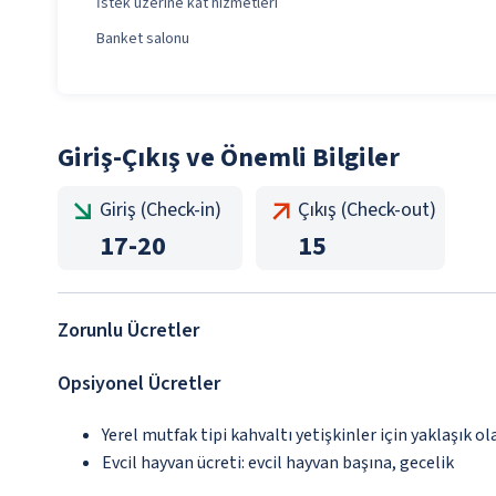
İstek üzerine kat hizmetleri
Banket salonu
Giriş-Çıkış ve Önemli Bilgiler
Giriş (Check-in)
Çıkış (Check-out)
17
-
20
15
Zorunlu Ücretler
Opsiyonel Ücretler
Yerel mutfak tipi kahvaltı yetişkinler için yaklaşık o
Evcil hayvan ücreti: evcil hayvan başına, gecelik