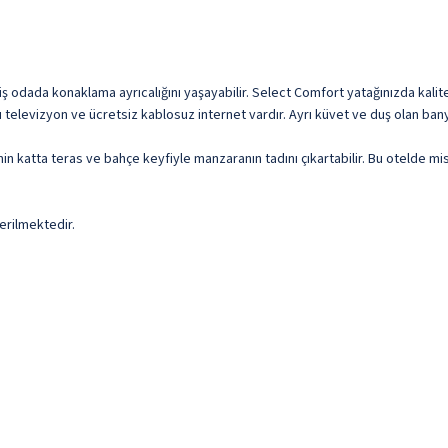
miş odada konaklama ayrıcalığını yaşayabilir. Select Comfort yatağınızda kalit
akıllı televizyon ve ücretsiz kablosuz internet vardır. Ayrı küvet ve duş olan ba
in katta teras ve bahçe keyfiyle manzaranın tadını çıkartabilir. Bu otelde mis
erilmektedir.