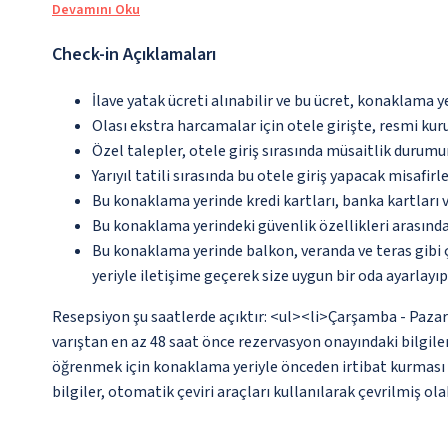
Devamını Oku
Check-in Açıklamaları
İlave yatak ücreti alınabilir ve bu ücret, konaklama y
Olası ekstra harcamalar için otele girişte, resmi kur
Özel talepler, otele giriş sırasında müsaitlik durumu
Yarıyıl tatili sırasında bu otele giriş yapacak misafir
Bu konaklama yerinde kredi kartları, banka kartları 
Bu konaklama yerindeki güvenlik özellikleri arasınd
Bu konaklama yerinde balkon, veranda ve teras gibi 
yeriyle iletişime geçerek size uygun bir oda ayarlayı
Resepsiyon şu saatlerde açıktır: <ul><li>Çarşamba - Pazar: 
varıştan en az 48 saat önce rezervasyon onayındaki bilgiler
öğrenmek için konaklama yeriyle önceden irtibat kurması g
bilgiler, otomatik çeviri araçları kullanılarak çevrilmiş olab