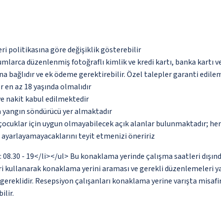
eri politikasına göre değişiklik gösterebilir
umlarca düzenlenmiş fotoğraflı kimlik ve kredi kartı, banka kartı v
na bağlıdır ve ek ödeme gerektirebilir. Özel talepler garanti edile
ler en az 18 yaşında olmalıdır
ve nakit kabul edilmektedir
a yangın söndürücü yer almaktadır
çocuklar için uygun olmayabilecek açık alanlar bulunmaktadır; he
p ayarlayamayacaklarını teyit etmenizi öneririz
08.30 - 19</li></ul> Bu konaklama yerinde çalışma saatleri dışında
i kullanarak konaklama yerini araması ve gerekli düzenlemeleri yapt
ereklidir. Resepsiyon çalışanları konaklama yerine varışta misafir
ilir.