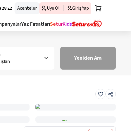
 28 22
Acenteler
Üye Ol
Giriş Yap
mpanyalar
Yaz Fırsatları
SeturKids
ı
Yeniden Ara
tişkin
Haritada Gör