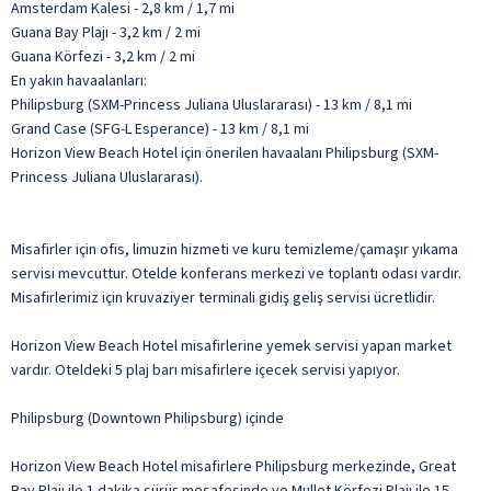
Amsterdam Kalesi - 2,8 km / 1,7 mi
Guana Bay Plajı - 3,2 km / 2 mi
Guana Körfezi - 3,2 km / 2 mi
En yakın havaalanları:
Philipsburg (SXM-Princess Juliana Uluslararası) - 13 km / 8,1 mi
Grand Case (SFG-L Esperance) - 13 km / 8,1 mi
Horizon View Beach Hotel için önerilen havaalanı Philipsburg (SXM-
Princess Juliana Uluslararası).
Misafirler için ofis, limuzin hizmeti ve kuru temizleme/çamaşır yıkama
servisi mevcuttur. Otelde konferans merkezi ve toplantı odası vardır.
Misafirlerimiz için kruvaziyer terminali gidiş geliş servisi ücretlidir.
Horizon View Beach Hotel misafirlerine yemek servisi yapan market
vardır. Oteldeki 5 plaj barı misafirlere içecek servisi yapıyor.
Philipsburg (Downtown Philipsburg) içinde
Horizon View Beach Hotel misafirlere Philipsburg merkezinde, Great
Bay Plajı ile 1 dakika sürüş mesafesinde ve Mullet Körfezi Plajı ile 15