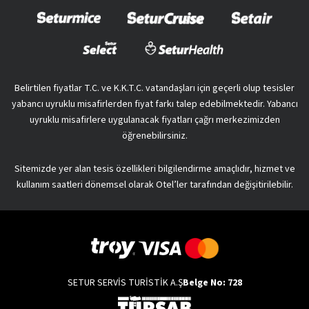
Belirtilen fiyatlar T.C. ve K.K.T.C. vatandaşları için geçerli olup tesisler
yabancı uyruklu misafirlerden fiyat farkı talep edebilmektedir. Yabancı
uyruklu misafirlere uygulanacak fiyatları çağrı merkezimizden
öğrenebilirsiniz.
Sitemizde yer alan tesis özellikleri bilgilendirme amaçlıdır, hizmet ve
kullanım saatleri dönemsel olarak Otel’ler tarafından değişitirilebilir.
SETUR SERVİS TURİSTİK A.Ş
Belge No: 728