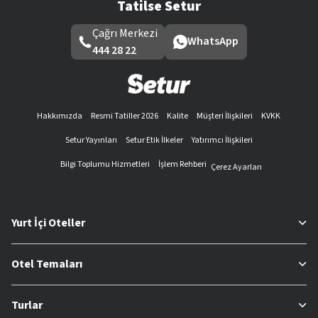
Tatilse Setur
Çağrı Merkezi
WhatsApp
444 28 22
Hakkımızda
Resmi Tatiller 2026
Kalite
Müşteri İlişkileri
KVKK
Setur Yayınları
Setur Etik İlkeler
Yatırımcı İlişkileri
Bilgi Toplumu Hizmetleri
İşlem Rehberi
Çerez Ayarları
Yurt İçi Oteller
Otel Temaları
Turlar