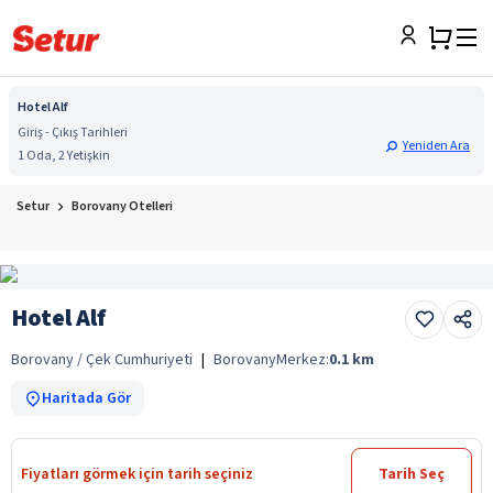
Hotel Alf
Giriş - Çıkış Tarihleri
Yeniden Ara
1 Oda, 2 Yetişkin
Setur
Borovany Otelleri
Hotel Alf
Borovany / Çek Cumhuriyeti
|
Borovany
Merkez:
0.1
km
Haritada Gör
Fiyatları görmek için tarih seçiniz
Tarih Seç