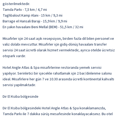
gösterilmektedir.
Tamda Parkı - 7,5 km / 4,7 mi
Taghbalout Kamp Alanı - 15 km / 9,3 mi
Barrage el Hansali Barajı - 15,9 km / 9,9 mi
En yakın havaalanı Beni Mellal (BEM) - 51,5 km / 32 mi
Misafirler için 24 saat açık resepsiyon, birden fazla dil bilen personel ve
valiz dolabı mevcuttur. Misafirler için gidiş-dönüş havaalanı transfer
servisi 24 saat ücretli olarak hizmet vermektedir, ayrıca otelde ücretsiz
otopark vardır.
Hotel Angle Atlas & Spa misafirlerine restoranda yemek servisi
yapılıyor. Serinletici bir içecekle rahatlamak için 2 bar/dinlenme salonu
ideal. Misafirlere her gün 7 ve 10.30 arasında ücretli kontinental kahvaltı
servisi yapılmaktadır.
Dir El Ksiba bölgesinde
Dir El Ksiba bölgesindeki Hotel Angle Atlas & Spa konaklamanızda,
Tamda Parkı ile 7 dakika sürüş mesafesinde konaklayacaksınız. Bu otel