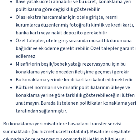
İlave yatak ücreti alınabilir ve bu ücret, konaklama yeri
politikasına göre değişiklik gösterebilir
Olası ekstra harcamalar için otele girişte, resmi
kurumlarca düzenlenmiş fotoğraflı kimlik ve kredi kartı,
banka kartı veya nakit depozito gerekebilir
Özel talepler, otele giriş sırasında müsaitlik durumuna
bağlıdır ve ek ödeme gerektirebilir. Özel talepler garanti
edilemez
Misafirlerin beşik/bebek yatağı rezervasyonu için bu
konaklama yeriyle önceden iletişime geçmesi gerekir
Bu konaklama yerinde kredi kartları kabul edilmektedir
Kültürel normların ve misafir politikalarının ülkeye ve
konaklama yerine göre farklılık gösterebileceğini lütfen
unutmayın. Burada listelenen politikalar konaklama yeri
tarafından sağlanmıştır.
Bu konaklama yeri misafirlere havaalanı transfer servisi
sunmaktadır (bu hizmet ücretli olabilir). Misafirler seyahate
çıkmadan önce rezervasyon onayındaki iletişim bilgilerini