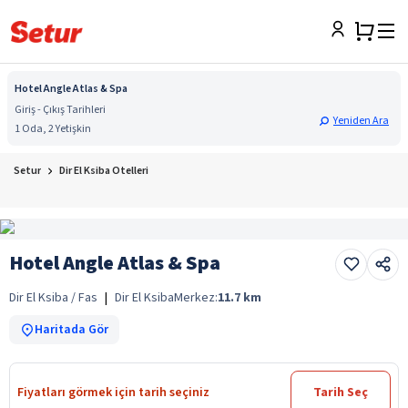
Hotel Angle Atlas & Spa
Giriş - Çıkış Tarihleri
Yeniden Ara
1 Oda, 2 Yetişkin
Setur
Dir El Ksiba Otelleri
Hotel Angle Atlas & Spa
Dir El Ksiba / Fas
|
Dir El Ksiba
Merkez:
11.7
km
Haritada Gör
Fiyatları görmek için tarih seçiniz
Tarih Seç