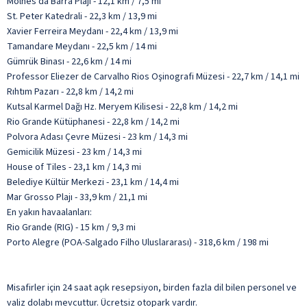
Molhes da Barra Plajı - 12,1 km / 7,5 mi
St. Peter Katedrali - 22,3 km / 13,9 mi
Xavier Ferreira Meydanı - 22,4 km / 13,9 mi
Tamandare Meydanı - 22,5 km / 14 mi
Gümrük Binası - 22,6 km / 14 mi
Professor Eliezer de Carvalho Rios Oşinografi Müzesi - 22,7 km / 14,1 mi
Rıhtım Pazarı - 22,8 km / 14,2 mi
Kutsal Karmel Dağı Hz. Meryem Kilisesi - 22,8 km / 14,2 mi
Rio Grande Kütüphanesi - 22,8 km / 14,2 mi
Polvora Adası Çevre Müzesi - 23 km / 14,3 mi
Gemicilik Müzesi - 23 km / 14,3 mi
House of Tiles - 23,1 km / 14,3 mi
Belediye Kültür Merkezi - 23,1 km / 14,4 mi
Mar Grosso Plajı - 33,9 km / 21,1 mi
En yakın havaalanları:
Rio Grande (RIG) - 15 km / 9,3 mi
Porto Alegre (POA-Salgado Filho Uluslararası) - 318,6 km / 198 mi
Misafirler için 24 saat açık resepsiyon, birden fazla dil bilen personel ve
valiz dolabı mevcuttur. Ücretsiz otopark vardır.