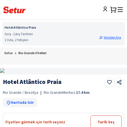
Hotel Atlântico Praia
Giriş - Çıkış Tarihleri
Yeniden Ara
1 Oda, 2 Yetişkin
Setur
Rio Grande Otelleri
Hotel Atlântico Praia
Rio Grande / Brezilya
|
Rio Grande
Merkez:
17.4
km
Haritada Gör
Fiyatları görmek için tarih seçiniz
Tarih Seç