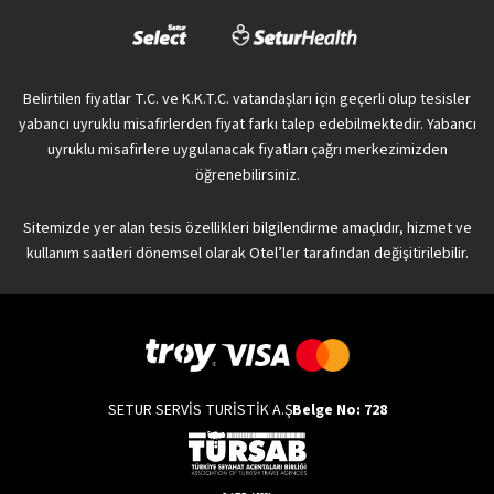
Belirtilen fiyatlar T.C. ve K.K.T.C. vatandaşları için geçerli olup tesisler
yabancı uyruklu misafirlerden fiyat farkı talep edebilmektedir. Yabancı
uyruklu misafirlere uygulanacak fiyatları çağrı merkezimizden
öğrenebilirsiniz.
Sitemizde yer alan tesis özellikleri bilgilendirme amaçlıdır, hizmet ve
kullanım saatleri dönemsel olarak Otel’ler tarafından değişitirilebilir.
SETUR SERVİS TURİSTİK A.Ş
Belge No: 728