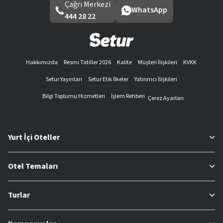
Çağrı Merkezi
WhatsApp
444 28 22
Hakkımızda
Resmi Tatiller 2026
Kalite
Müşteri İlişkileri
KVKK
Setur Yayınları
Setur Etik İlkeler
Yatırımcı İlişkileri
Bilgi Toplumu Hizmetleri
İşlem Rehberi
Çerez Ayarları
Yurt İçi Oteller
Otel Temaları
Turlar