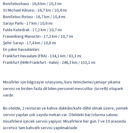
Bonifatiushaus - 16,6 km / 10,3 mi
St Michael Kilisesi - 16,7 km / 10,4 mi
Bonifatius Rotası - 16,7 km / 10,4 mi
Sarayı Parkı - 17 km / 10,6 mi
Fulda Katedrali - 17,2 km / 10,7 mi
Frauenberg Manastırı - 17,3 km / 10,7 mi
Şehir Sarayı - 17,4 km / 10,8 mi
En yakın havaalanları:
Frankfurt Havaalanı (FRA) - 134,1 km / 83,3 mi
Frankfurt (HHN-Frankfurt - Hahn) - 246,3 km / 153,1 mi
Misafirler için bilgisayar istasyonu, kuru temizleme/çamaşır yıkama
servisi ve birden fazla dil bilen personel mevcuttur. (ücretli) otopark
vardır.
Bu otelde, 2 restoran ve kahve dükkânı/kafe dâhil olmak üzere, yemek
servisi yapılan çok sayıda mekan var. Oteldeki bar/oturma salonu
misafirlere içecek servisi yapıyor. Misafirlere her gün 7 ve 10 arasında
ücretsiz tam kahvaltı servisi yapılmaktadır.