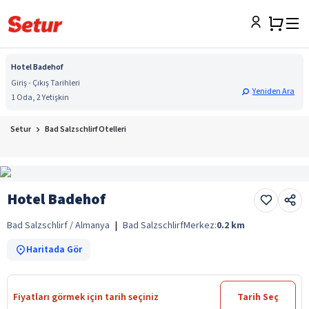
Hotel Badehof
Giriş - Çıkış Tarihleri
Yeniden Ara
1 Oda, 2 Yetişkin
Setur
Bad Salzschlirf Otelleri
Hotel Badehof
Bad Salzschlirf / Almanya
|
Bad Salzschlirf
Merkez:
0.2
km
Haritada Gör
Fiyatları görmek için tarih seçiniz
Tarih Seç