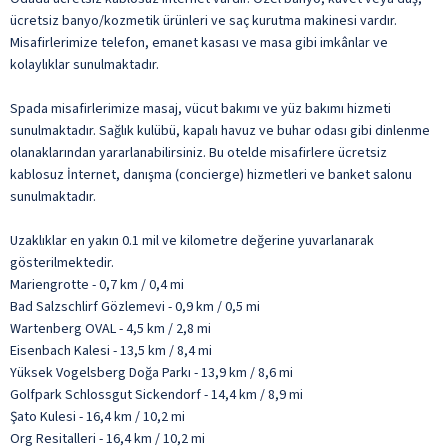
ücretsiz banyo/kozmetik ürünleri ve saç kurutma makinesi vardır.
Misafirlerimize telefon, emanet kasası ve masa gibi imkânlar ve
kolaylıklar sunulmaktadır.
Spada misafirlerimize masaj, vücut bakımı ve yüz bakımı hizmeti
sunulmaktadır. Sağlık kulübü, kapalı havuz ve buhar odası gibi dinlenme
olanaklarından yararlanabilirsiniz. Bu otelde misafirlere ücretsiz
kablosuz İnternet, danışma (concierge) hizmetleri ve banket salonu
sunulmaktadır.
Uzaklıklar en yakın 0.1 mil ve kilometre değerine yuvarlanarak
gösterilmektedir.
Mariengrotte - 0,7 km / 0,4 mi
Bad Salzschlirf Gözlemevi - 0,9 km / 0,5 mi
Wartenberg OVAL - 4,5 km / 2,8 mi
Eisenbach Kalesi - 13,5 km / 8,4 mi
Yüksek Vogelsberg Doğa Parkı - 13,9 km / 8,6 mi
Golfpark Schlossgut Sickendorf - 14,4 km / 8,9 mi
Şato Kulesi - 16,4 km / 10,2 mi
Org Resitalleri - 16,4 km / 10,2 mi