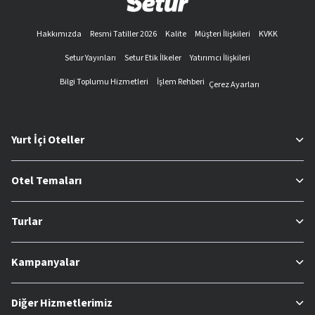
Hakkımızda
Resmi Tatiller 2026
Kalite
Müşteri İlişkileri
KVKK
Setur Yayınları
Setur Etik İlkeler
Yatırımcı İlişkileri
Bilgi Toplumu Hizmetleri
İşlem Rehberi
Çerez Ayarları
Yurt İçi Oteller
Otel Temaları
Turlar
Kampanyalar
Diğer Hizmetlerimiz