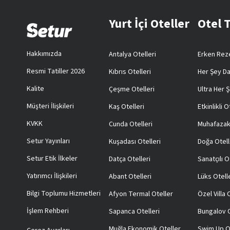
Yurt İçi Oteller
Otel 
Hakkımızda
Antalya Otelleri
Erken Reze
Resmi Tatiller 2026
Kıbrıs Otelleri
Her Şey Da
Kalite
Çeşme Otelleri
Ultra Her Ş
Müşteri İlişkileri
Kaş Otelleri
Etkinlikli O
KVKK
Cunda Otelleri
Muhafazak
Setur Yayınları
Kuşadası Otelleri
Doğa Otell
Setur Etik İlkeler
Datça Otelleri
Sanatçılı O
Yatırımcı İlişkileri
Abant Otelleri
Lüks Otell
Bilgi Toplumu Hizmetleri
Afyon Termal Oteller
Özel Villa
İşlem Rehberi
Sapanca Otelleri
Bungalov O
Muğla Ekonomik Oteller
Swim Up O