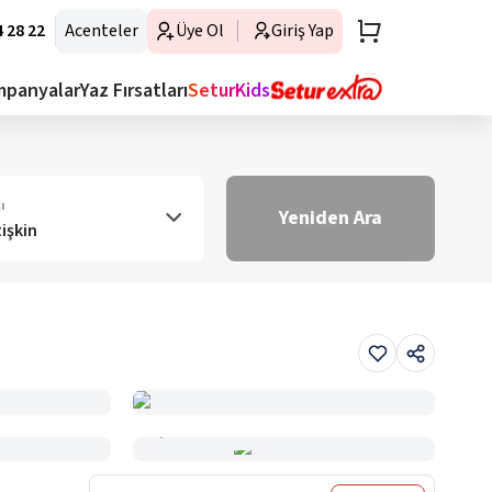
 28 22
Acenteler
Üye Ol
Giriş Yap
mpanyalar
Yaz Fırsatları
SeturKids
ı
Yeniden Ara
tişkin
Haritada Gör