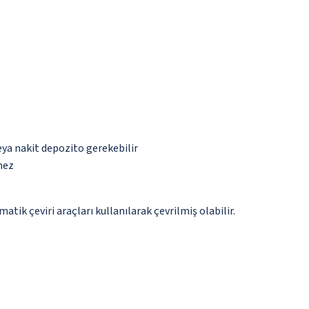
eya nakit depozito gerekebilir
mez
tik çeviri araçları kullanılarak çevrilmiş olabilir.