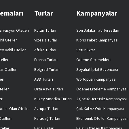
Temaları
Turlar
Kampanyalar
rvasyon Otelleri
Kültür Turları
Son Dakika Tatil Fırsatları
hil Oteller
Vizesiz Turlar
Kıbrıs Paket Kampanyası
ey Dahil Oteller
Afrika Turları
Setur Extra
teller
Fransa Turları
Ödeme Seçenekleri
ar Oteller
Belgrad Turları
Seyahat İptal Güvencesi
eri
ABD Turları
Worldpuan Kampanyası
teller
Orta Asya Turları
Ödeme Erteleme Kampanyası
er
Kuzey Amerika Turları
2 Çocuk Ücretsiz Kampanyası
 Odası Olan Oteller
Avrupa Turları
Çok Kal Az Öde Kampanyası
telleri
Karadağ Turları
Ekonomik Oteller Kampanyası
teller
Paris Turları
Balayı Otelleri Kampanyası