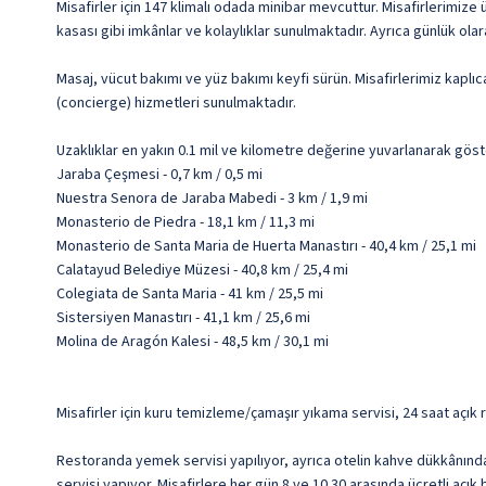
Misafirler için 147 klimalı odada minibar mevcuttur. Misafirlerimize ü
kasası gibi imkânlar ve kolaylıklar sunulmaktadır. Ayrıca günlük ola
Masaj, vücut bakımı ve yüz bakımı keyfi sürün. Misafirlerimiz kaplı
(concierge) hizmetleri sunulmaktadır.
Uzaklıklar en yakın 0.1 mil ve kilometre değerine yuvarlanarak göst
Jaraba Çeşmesi - 0,7 km / 0,5 mi
Nuestra Senora de Jaraba Mabedi - 3 km / 1,9 mi
Monasterio de Piedra - 18,1 km / 11,3 mi
Monasterio de Santa Maria de Huerta Manastırı - 40,4 km / 25,1 mi
Calatayud Belediye Müzesi - 40,8 km / 25,4 mi
Colegiata de Santa Maria - 41 km / 25,5 mi
Sistersiyen Manastırı - 41,1 km / 25,6 mi
Molina de Aragón Kalesi - 48,5 km / 30,1 mi
Misafirler için kuru temizleme/çamaşır yıkama servisi, 24 saat açık
Restoranda yemek servisi yapılıyor, ayrıca otelin kahve dükkânında
servisi yapıyor. Misafirlere her gün 8 ve 10.30 arasında ücretli açık 