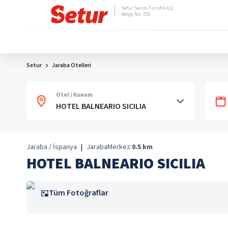
Setur Servis Turistik A.Ş.
Belge No: 728
Setur
Jaraba Otelleri
Otel / Konum
Jaraba / İspanya
|
Jaraba
Merkez:
0.5
km
HOTEL BALNEARIO SICILIA
Tüm Fotoğraflar