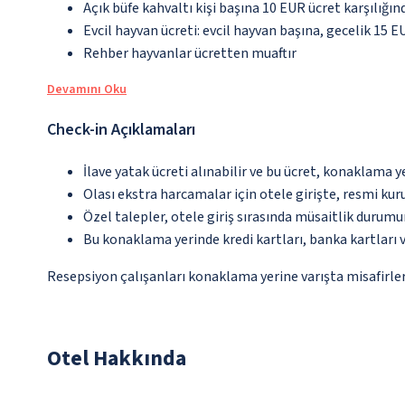
Açık büfe kahvaltı kişi başına 10 EUR ücret karşılığın
Evcil hayvan ücreti: evcil hayvan başına, gecelik 15 E
Rehber hayvanlar ücretten muaftır
Devamını Oku
Check-in Açıklamaları
İlave yatak ücreti alınabilir ve bu ücret, konaklama y
Olası ekstra harcamalar için otele girişte, resmi kur
Özel talepler, otele giriş sırasında müsaitlik durumu
Bu konaklama yerinde kredi kartları, banka kartları 
Resepsiyon çalışanları konaklama yerine varışta misafirleri
Otel Hakkında