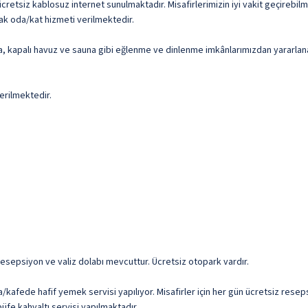
cretsiz kablosuz internet sunulmaktadır. Misafirlerimizin iyi vakit geçirebilme
rak oda/kat hizmeti verilmektedir.
ca, kapalı havuz ve sauna gibi eğlenme ve dinlenme imkânlarımızdan yararlana
erilmektedir.
 resepsiyon ve valiz dolabı mevcuttur. Ücretsiz otopark vardır.
/kafede hafif yemek servisi yapılıyor. Misafirler için her gün ücretsiz rese
büfe kahvaltı servisi yapılmaktadır.