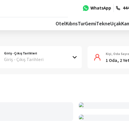
WhatsApp
444
Otel
Kıbrıs
Tur
Gemi
Tekne
Uçak
Ka
Giriş - Çıkış Tarihleri
Kişi, Oda Sayıs
Giriş - Çıkış Tarihleri
1 Oda, 2 Ye