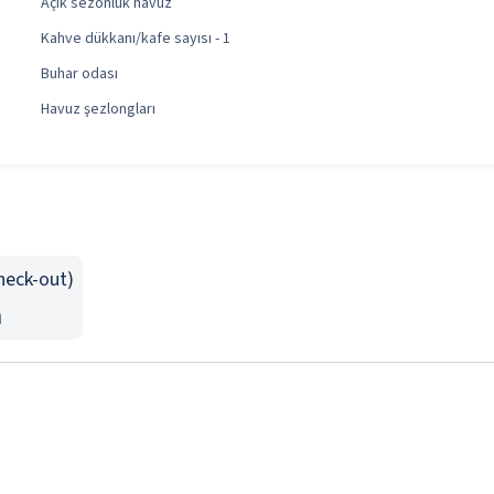
Açık sezonluk havuz
Kahve dükkanı/kafe sayısı - 1
Buhar odası
Havuz şezlongları
Check-out)
n