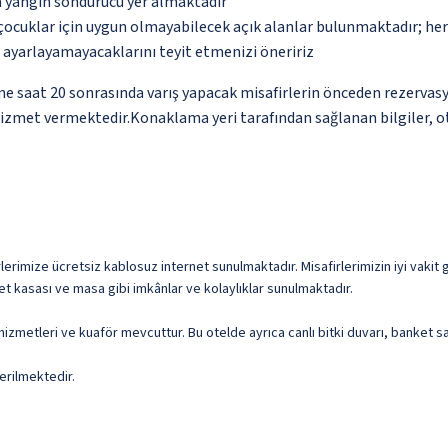
a yangın söndürücü yer almaktadır
çocuklar için uygun olmayabilecek açık alanlar bulunmaktadır; he
p ayarlayamayacaklarını teyit etmenizi öneririz
ne saat 20 sonrasında varış yapacak misafirlerin önceden rezervas
hizmet vermektedir.Konaklama yeri tarafından sağlanan bilgiler, oto
rlerimize ücretsiz kablosuz internet sunulmaktadır. Misafirlerimizin iyi vakit g
t kasası ve masa gibi imkânlar ve kolaylıklar sunulmaktadır.
hizmetleri ve kuaför mevcuttur. Bu otelde ayrıca canlı bitki duvarı, banket sa
erilmektedir.