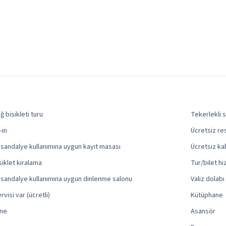
ğ bisikleti turu
Tekerlekli s
-in
Ücretsiz re
 sandalye kullanımına uygun kayıt masası
Ücretsiz ka
siklet kiralama
Tur/bilet hi
 sandalye kullanımına uygun dinlenme salonu
Valiz dolabı
rvisi var (ücretli)
Kütüphane
ane
Asansör