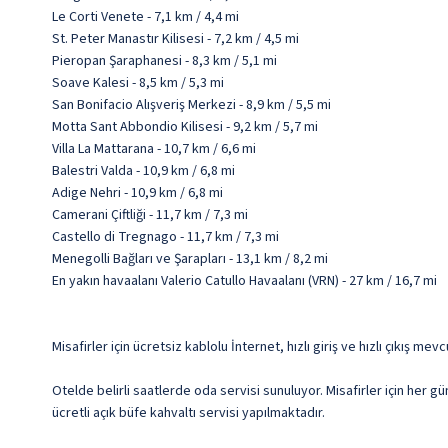
Le Corti Venete - 7,1 km / 4,4 mi
St. Peter Manastır Kilisesi - 7,2 km / 4,5 mi
Pieropan Şaraphanesi - 8,3 km / 5,1 mi
Soave Kalesi - 8,5 km / 5,3 mi
San Bonifacio Alışveriş Merkezi - 8,9 km / 5,5 mi
Motta Sant Abbondio Kilisesi - 9,2 km / 5,7 mi
Villa La Mattarana - 10,7 km / 6,6 mi
Balestri Valda - 10,9 km / 6,8 mi
Adige Nehri - 10,9 km / 6,8 mi
Camerani Çiftliği - 11,7 km / 7,3 mi
Castello di Tregnago - 11,7 km / 7,3 mi
Menegolli Bağları ve Şarapları - 13,1 km / 8,2 mi
En yakın havaalanı Valerio Catullo Havaalanı (VRN) - 27 km / 16,7 mi
Misafirler için ücretsiz kablolu İnternet, hızlı giriş ve hızlı çıkış me
Otelde belirli saatlerde oda servisi sunuluyor. Misafirler için her
ücretli açık büfe kahvaltı servisi yapılmaktadır.