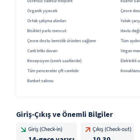
Ücretsiz valesiz otopark
Kuaför sa
Organik yiyecek
Çevre dostu
Ortak çalışma alanları
Yatak çarş
Bisiklet parkı mevcut
Havlu deği
Çevre dostu temizlik ürünleri sağlanır
Tüm aydın
Canlı bitki duvarı
Vegan men
Resepsiyon (sınırlı saatlerde)
Elektrikli
Tüm pencereler çift camlıdır
Konaklama 
Banket salonu
Giriş-Çıkış ve Önemli Bilgiler
Giriş (Check-in)
Çıkış (Check-out)
14
-
gece yarısı
10.30