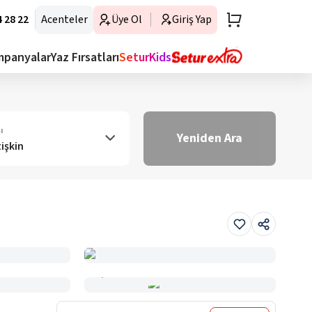
 28 22
Acenteler
Üye Ol
Giriş Yap
mpanyalar
Yaz Fırsatları
SeturKids
ı
Yeniden Ara
tişkin
Haritada Gör