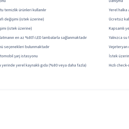
lonu
Danışma
 temizlik ürünleri kullanılır
Yerel halka 
afı değişimi (istek üzerine)
Ücretsiz ka
şimi (istek üzerine)
Kapsamlı ye
latmanın en az %80'i LED lambalarla sağlanmaktadır
Yalnızca su 
ü seçenekleri bulunmaktadır
Vejeteryan 
 otomobil şarj istasyonu
İstek üzerin
yerinde yerel kaynaklı gıda (%80 veya daha fazla)
Hızlı check-