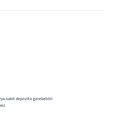
eya nakit depozito gerekebilir
mez