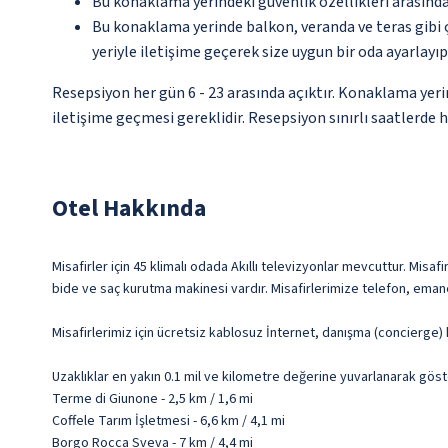
Bu konaklama yerindeki güvenlik özellikleri arasınd
Bu konaklama yerinde balkon, veranda ve teras gibi 
yeriyle iletişime geçerek size uygun bir oda ayarlayı
Resepsiyon her gün 6 - 23 arasında açıktır. Konaklama yeri
iletişime geçmesi gereklidir. Resepsiyon sınırlı saatlerde 
Otel Hakkında
Misafirler için 45 klimalı odada Akıllı televizyonlar mevcuttur. Misafi
bide ve saç kurutma makinesi vardır. Misafirlerimize telefon, emane
Misafirlerimiz için ücretsiz kablosuz İnternet, danışma (concierge) 
Uzaklıklar en yakın 0.1 mil ve kilometre değerine yuvarlanarak göst
Terme di Giunone - 2,5 km / 1,6 mi
Coffele Tarım İşletmesi - 6,6 km / 4,1 mi
Borgo Rocca Sveva - 7 km / 4,4 mi