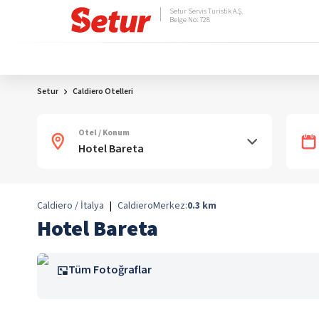
Setur Servis Turistik A.Ş.
Belge No: 728
Setur
Caldiero Otelleri
Otel / Konum
Caldiero / İtalya
|
Caldiero
Merkez:
0.3
km
Hotel Bareta
Tüm Fotoğraflar