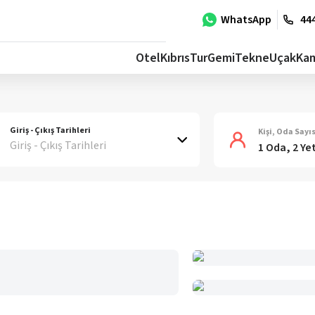
WhatsApp
444
Otel
Kıbrıs
Tur
Gemi
Tekne
Uçak
Ka
Giriş - Çıkış Tarihleri
Kişi, Oda Sayıs
Giriş - Çıkış Tarihleri
1 Oda, 2 Ye