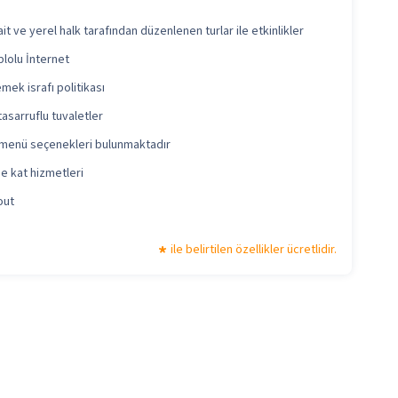
ait ve yerel halk tarafından düzenlenen turlar ile etkinlikler
blolu İnternet
mek israfı politikası
tasarruflu tuvaletler
menü seçenekleri bulunmaktadır
e kat hizmetleri
out
ile belirtilen özellikler ücretlidir.